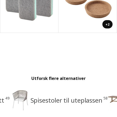
+2
Utforsk flere alternativer
49
58
tt
Spisestoler til uteplassen