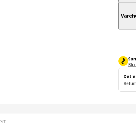
Vareh
Sam
Bli 
Det e
Return
ert