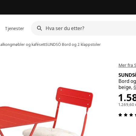
Tjenester
alkongmøbler og kafésett
SUNDSÖ
Bord og 2 klappstoler
Mer fra
SUNDS
Bord og
beige,
Pris
1.5
1.269,60 