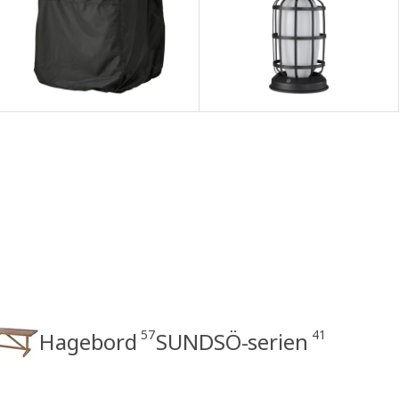
57
41
Hagebord
SUNDSÖ-serien