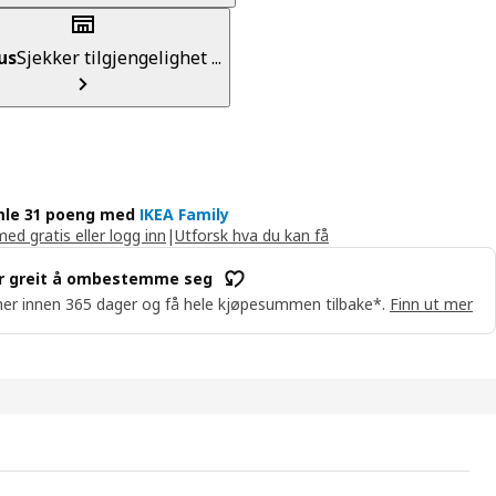
us
Sjekker tilgjengelighet ...
le 31 poeng med
IKEA Family
med gratis eller logg inn
|
Utforsk hva du kan få
r greit å ombestemme seg
er innen 365 dager og få hele kjøpesummen tilbake*.
Finn ut mer