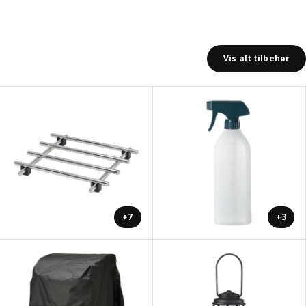
Vis alt tilbehør
+7
+3