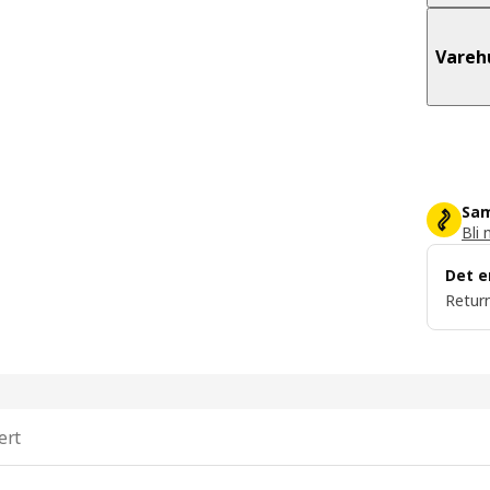
Vareh
Sam
Bli 
Det e
Return
ert