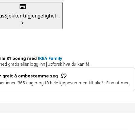
us
Sjekker tilgjengelighet ...
le 31 poeng med
IKEA Family
med gratis eller logg inn
|
Utforsk hva du kan få
r greit å ombestemme seg
er innen 365 dager og få hele kjøpesummen tilbake*.
Finn ut mer