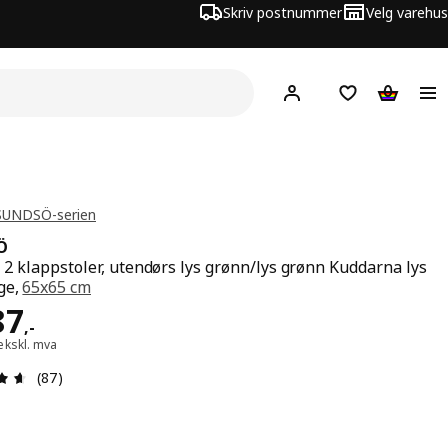
Skriv postnummer
Velg varehus
Hej!
Logg inn
Huskeliste
Handlev
 SUNDSÖ-serien
Ö
 2 klappstoler, utendørs lys grønn/lys grønn Kuddarna lys
ge,
65x65 cm
 1587,-
87
,
-
ekskl. mva
Produktomtale: 4.6 ingen kundevurdering 5 stjerner. Tot
(87)