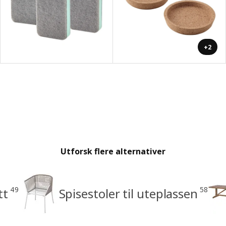
+2
Utforsk flere alternativer
49
58
tt
Spisestoler til uteplassen