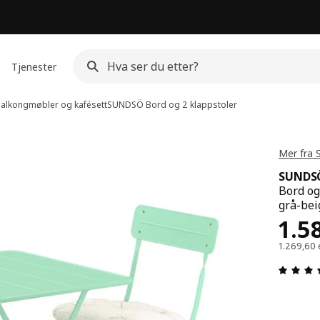
Tjenester
alkongmøbler og kafésett
SUNDSÖ
Bord og 2 klappstoler
Mer fra
SUNDS
Bord og
grå-bei
Pris
1.5
1.269,60 