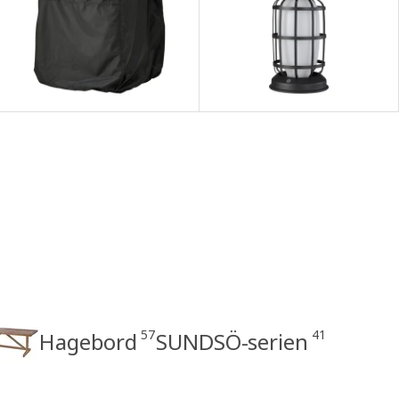
57
41
Hagebord
SUNDSÖ-serien