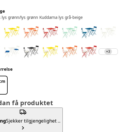
rge
 lys grønn/lys grønn Kuddarna lys grå-beige
+3
rrelse
 cm
dan få produktet
ing
Sjekker tilgjengelighet ...