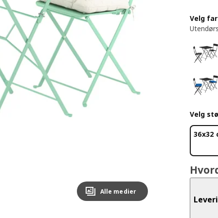
Velg fa
Utendørs
Velg stø
36x32
Hvor
Alle medier
Lever