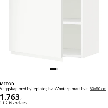
METOD
Veggskap med hylleplater, hvit/Voxtorp matt hvit,
60x80 cm
Pris 1763,-
1.763
,
-
1.410,40 ekskl. mva