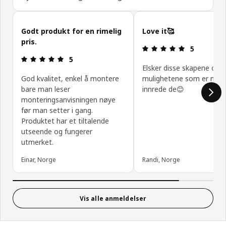
Hopp over kundeanmeldelser
Godt produkt for en rimelig
Love it🥰
pris.
Produktomtal
5
Produktomtale: 5 ingen kundevurdering 5 stjerner
5
Elsker disse skapene og
God kvalitet, enkel å montere
mulighetene som er med
bare man leser
innrede de😊
monteringsanvisningen nøye
før man setter i gang.
Produktet har et tiltalende
utseende og fungerer
utmerket.
Einar, Norge
Randi, Norge
Vis alle anmeldelser