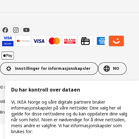
Innstillinger for informasjonskapsler
NO
© Inter IKEA Systems B.V. 1999–2026
Du har kontroll over dataen
Vilkår og betingelser
Retningslinjer for personvern
Vi, IKEA Norge og våre digitale partnere bruker
informasjonskapsler på våre nettsider. Dine valg her vil
Bruk av informasjonskapsler (Cookies)
Retningslinjer for ansvarlig avsløring
gjelde for disse nettsidene og du kan oppdatere dine valg
når som helst. Noen er nødvendige for å drive nettsiden,
mens andre er valgfrie. Vi har informasjonskapsler som
brukes for: