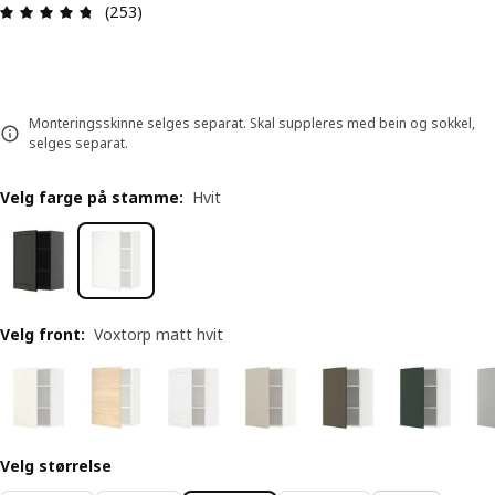
Produktomtale: 4.7 ingen kundevurdering 5 stjer
(253)
Monteringsskinne selges separat. Skal suppleres med bein og sokkel,
selges separat.
Velg farge på stamme
:
Hvit
Velg front
:
Voxtorp matt hvit
Velg størrelse