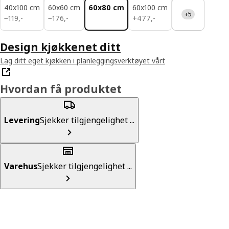
40x100 cm
60x60 cm
60x80 cm
60x100 cm
+5
119,-
176,-
477,-
−
119
,
-
−
176
,
-
+
477
,
-
Design kjøkkenet ditt
Lag ditt eget kjøkken i planleggingsverktøyet vårt
Hvordan få produktet
Levering
Sjekker tilgjengelighet ...
Varehus
Sjekker tilgjengelighet ...