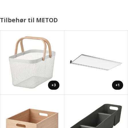
Tilbehør til METOD
+3
+1