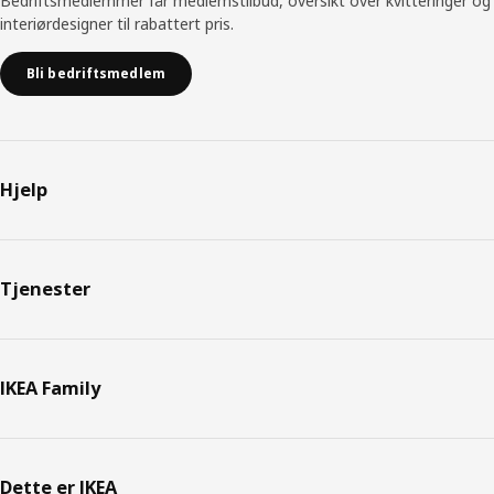
Bedriftsmedlemmer får medlemstilbud, oversikt over kvitteringer og
interiørdesigner til rabattert pris.
Bli bedriftsmedlem
Hjelp
Tjenester
IKEA Family
Dette er IKEA