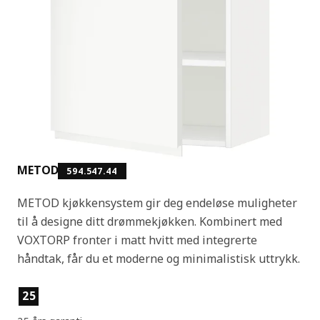
METOD
594.547.44
METOD kjøkkensystem gir deg endeløse muligheter
til å designe ditt drømmekjøkken. Kombinert med
VOXTORP fronter i matt hvitt med integrerte
håndtak, får du et moderne og minimalistisk uttrykk.
Produktfunksjoner
25