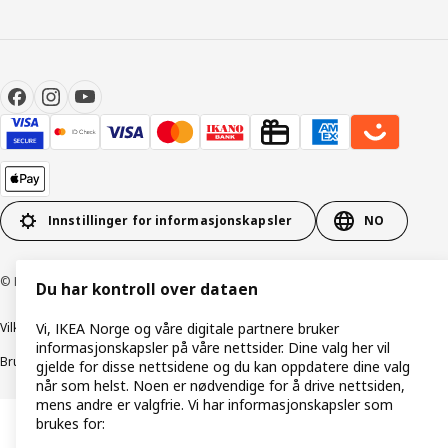
Innstillinger for informasjonskapsler
NO
© Inter IKEA Systems B.V. 1999–2026
Du har kontroll over dataen
Vilkår og betingelser
Retningslinjer for personvern
Vi, IKEA Norge og våre digitale partnere bruker
informasjonskapsler på våre nettsider. Dine valg her vil
Bruk av informasjonskapsler (Cookies)
Retningslinjer for ansvarlig avsløring
gjelde for disse nettsidene og du kan oppdatere dine valg
når som helst. Noen er nødvendige for å drive nettsiden,
mens andre er valgfrie. Vi har informasjonskapsler som
brukes for: