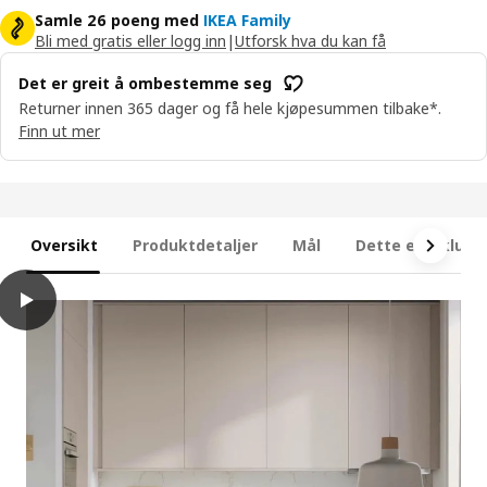
Samle 26 poeng med
IKEA Family
Bli med gratis eller logg inn
|
Utforsk hva du kan få
Det er greit å ombestemme seg
Returner innen 365 dager og få hele kjøpesummen tilbake*.
Finn ut mer
Oversikt
Produktdetaljer
Mål
Dette er inklude
play
METOD Veggskap med hylleplater, hvit/Havstorp beige, 60x80 c