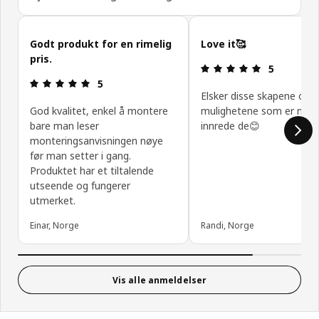
Hopp over kundeanmeldelser
Godt produkt for en rimelig
Love it🥰
pris.
Produktomtal
5
Produktomtale: 5 ingen kundevurdering 5 stjerner
5
Elsker disse skapene og
God kvalitet, enkel å montere
mulighetene som er med
bare man leser
innrede de😊
monteringsanvisningen nøye
før man setter i gang.
Produktet har et tiltalende
utseende og fungerer
utmerket.
Einar, Norge
Randi, Norge
Vis alle anmeldelser