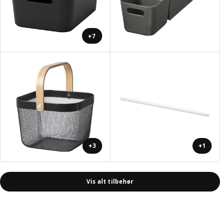
+7
+3
+1
Vis alt tilbehør