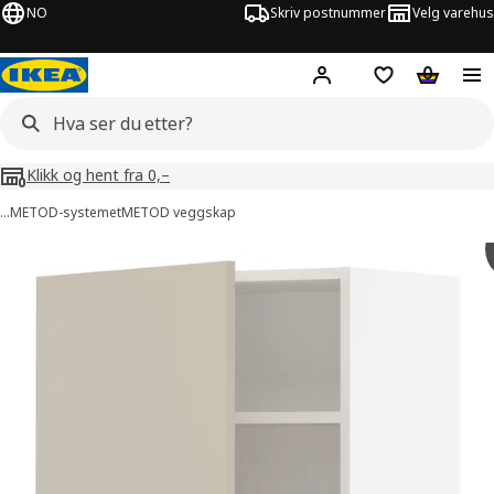
NO
Skriv postnummer
Velg varehus
Hej!
Logg inn
Huskeliste
Handlev
Klikk og hent fra 0,–
…
METOD-systemet
METOD veggskap
METOD bilder
er bilder