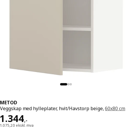
METOD
Veggskap med hylleplater, hvit/Havstorp beige,
60x80 cm
Pris 1344,-
1.344
,
-
1.075,20 ekskl. mva