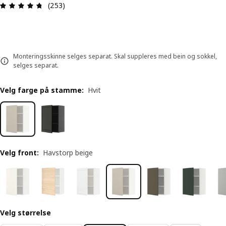
Produktomtale: 4.7 ingen kundevurdering 5 stjer
(253)
Monteringsskinne selges separat. Skal suppleres med bein og sokkel,
selges separat.
Velg farge på stamme
:
Hvit
Velg front
:
Havstorp beige
Velg størrelse