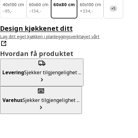
40x100 cm
60x60 cm
60x80 cm
60x100 cm
+5
95,-
134,-
334,-
−
95
,
-
−
134
,
-
+
334
,
-
Design kjøkkenet ditt
Lag ditt eget kjøkken i planleggingsverktøyet vårt
Hvordan få produktet
Levering
Sjekker tilgjengelighet ...
Varehus
Sjekker tilgjengelighet ...