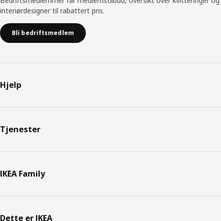
Bedriftsmedlemmer får medlemstilbud, oversikt over kvitteringer og
interiørdesigner til rabattert pris.
Bli bedriftsmedlem
Hjelp
Tjenester
IKEA Family
Dette er IKEA