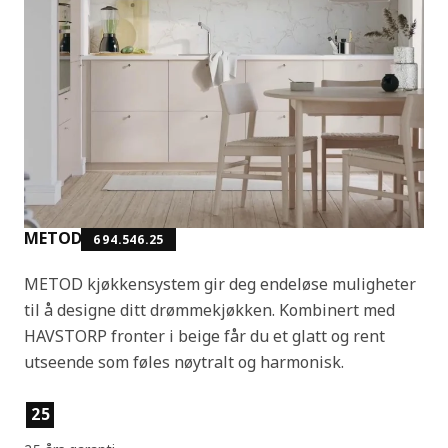
METOD
694.546.25
METOD kjøkkensystem gir deg endeløse muligheter
til å designe ditt drømmekjøkken. Kombinert med
HAVSTORP fronter i beige får du et glatt og rent
utseende som føles nøytralt og harmonisk.
Produktfunksjoner
25