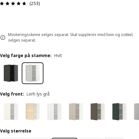
Produktomtale: 4.7 ingen kundevurdering 5 stjer
(253)
Monteringsskinne selges separat. Skal suppleres med bein og sokkel,
selges separat.
Velg farge på stamme
:
Hvit
Velg front
:
Lerh lys grå
Velg størrelse