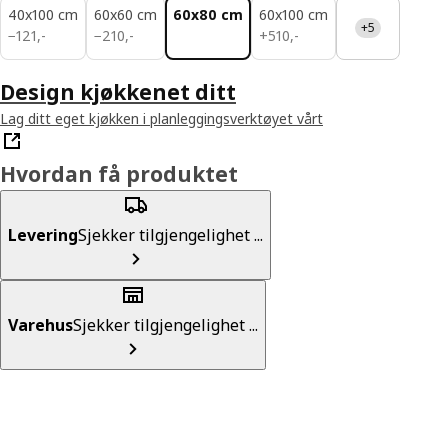
40x100 cm
60x60 cm
60x80 cm
60x100 cm
+5
121,-
210,-
510,-
−
121
,
-
−
210
,
-
+
510
,
-
Design kjøkkenet ditt
Lag ditt eget kjøkken i planleggingsverktøyet vårt
Hvordan få produktet
Levering
Sjekker tilgjengelighet ...
Varehus
Sjekker tilgjengelighet ...