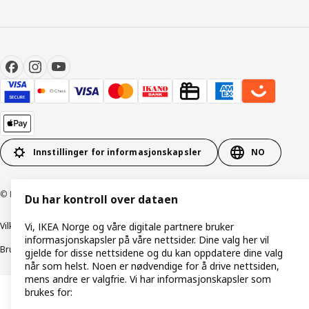
Innstillinger for informasjonskapsler
NO
© Inter IKEA Systems B.V. 1999–2026
Du har kontroll over dataen
Vilkår og betingelser
Retningslinjer for personvern
Vi, IKEA Norge og våre digitale partnere bruker
informasjonskapsler på våre nettsider. Dine valg her vil
Bruk av informasjonskapsler (Cookies)
Retningslinjer for ansvarlig avsløring
gjelde for disse nettsidene og du kan oppdatere dine valg
når som helst. Noen er nødvendige for å drive nettsiden,
mens andre er valgfrie. Vi har informasjonskapsler som
brukes for: