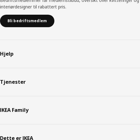
Bedriftsmedlemmer får medlemstilbud, oversikt over kvitteringer og
interiørdesigner til rabattert pris.
Bli bedriftsmedlem
Hjelp
Tjenester
IKEA Family
Dette er IKEA