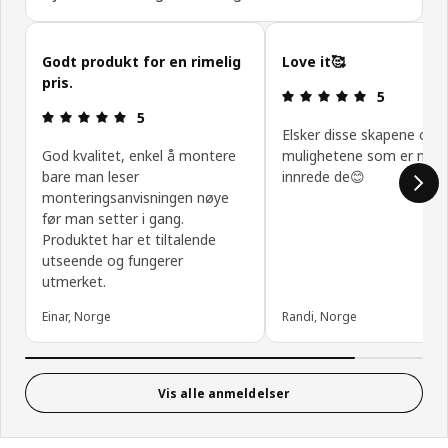
Hopp over kundeanmeldelser
Godt produkt for en rimelig
Love it🥰
pris.
Produktomtal
5
Produktomtale: 5 ingen kundevurdering 5 stjerner
5
Elsker disse skapene og
God kvalitet, enkel å montere
mulighetene som er med
bare man leser
innrede de😊
monteringsanvisningen nøye
før man setter i gang.
Produktet har et tiltalende
utseende og fungerer
utmerket.
Einar, Norge
Randi, Norge
Vis alle anmeldelser