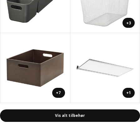
+3
+7
+1
Vis alt tilbehør