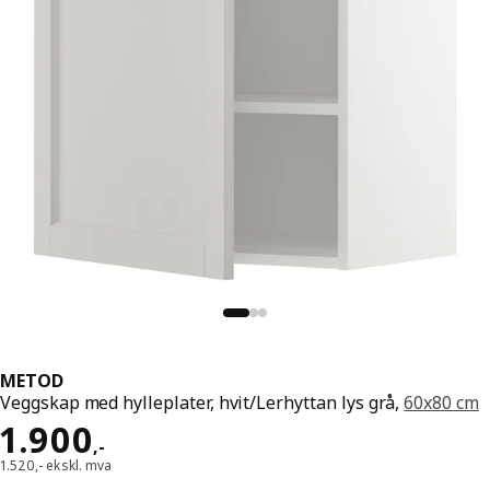
METOD
Veggskap med hylleplater, hvit/Lerhyttan lys grå,
60x80 cm
Pris 1900,-
1.900
,
-
1.520,- ekskl. mva