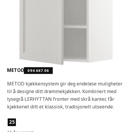
METOD
094.667.06
METOD kjøkkensystem gir deg endeløse muligheter
til å designe ditt drømmekjøkken. Kombinert med
lysegrå LERHYTTAN fronter med skrå kanter, får
kjøkkenet ditt et klassisk, tradisjonelt utseende.
Produktfunksjoner
25