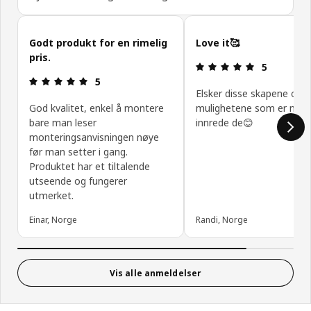
Hopp over kundeanmeldelser
Godt produkt for en rimelig
Love it🥰
pris.
Produktomtal
5
Produktomtale: 5 ingen kundevurdering 5 stjerner
5
Elsker disse skapene og
God kvalitet, enkel å montere
mulighetene som er med
bare man leser
innrede de😊
monteringsanvisningen nøye
før man setter i gang.
Produktet har et tiltalende
utseende og fungerer
utmerket.
Einar, Norge
Randi, Norge
Vis alle anmeldelser