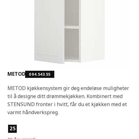
METOD
094.543.55
METOD kjøkkensystem gir deg endeløse muligheter
til å designe ditt drømmekjøkken. Kombinert med
STENSUND fronter i hvitt, får du et kjøkken med et
varmt håndverkspreg.
Produktfunksjoner
25