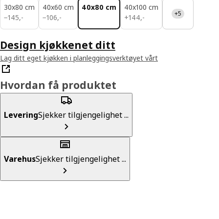
30x80 cm
40x60 cm
40x80 cm
40x100 cm
+5
145,-
106,-
144,-
−
145
,
-
−
106
,
-
+
144
,
-
Design kjøkkenet ditt
Lag ditt eget kjøkken i planleggingsverktøyet vårt
Hvordan få produktet
Levering
Sjekker tilgjengelighet ...
Varehus
Sjekker tilgjengelighet ...