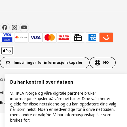
Innstillinger for informasjonskapsler
NO
© Inter IKEA Systems B.V. 1999–2026
Du har kontroll over dataen
Vilkår og betingelser
Retningslinjer for personvern
Vi, IKEA Norge og våre digitale partnere bruker
informasjonskapsler på våre nettsider. Dine valg her vil
Bruk av informasjonskapsler (Cookies)
Retningslinjer for ansvarlig avsløring
gjelde for disse nettsidene og du kan oppdatere dine valg
når som helst. Noen er nødvendige for å drive nettsiden,
mens andre er valgfrie. Vi har informasjonskapsler som
brukes for: