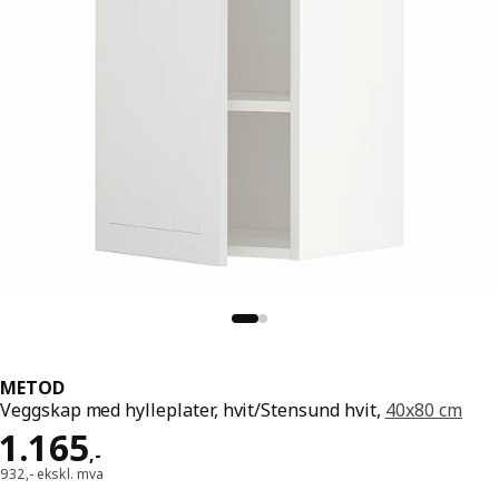
METOD
Veggskap med hylleplater, hvit/Stensund hvit,
40x80 cm
Pris 1165,-
1.165
,
-
932,- ekskl. mva