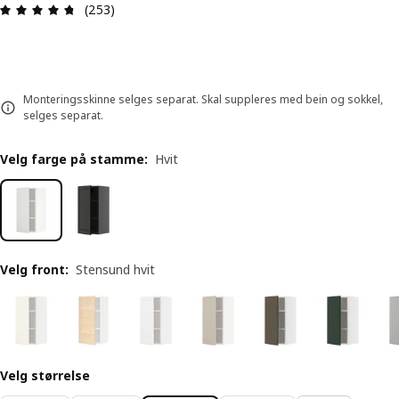
Produktomtale: 4.7 ingen kundevurdering 5 stjer
(253)
Monteringsskinne selges separat. Skal suppleres med bein og sokkel,
selges separat.
Velg farge på stamme
:
Hvit
Velg front
:
Stensund hvit
Velg størrelse