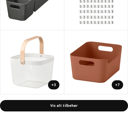
+3
+7
Vis alt tilbehør