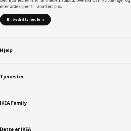
Bedriftsmedlemmer får medlemstilbud, oversikt over kvitteringer og
interiørdesigner til rabattert pris.
Bli bedriftsmedlem
Hjelp
Tjenester
IKEA Family
Dette er IKEA