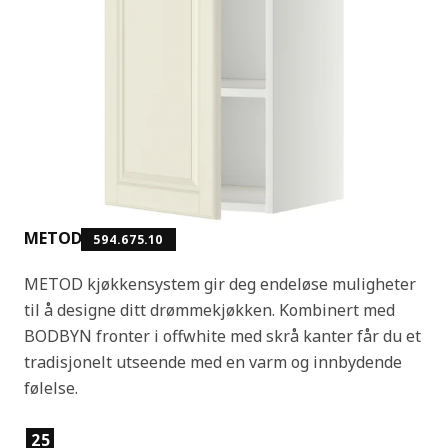
METOD
594.675.10
METOD kjøkkensystem gir deg endeløse muligheter
til å designe ditt drømmekjøkken. Kombinert med
BODBYN fronter i offwhite med skrå kanter får du et
tradisjonelt utseende med en varm og innbydende
følelse.
Produktfunksjoner
25