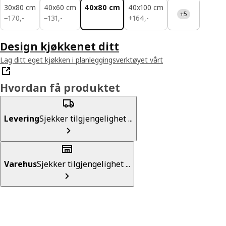
30x80 cm
40x60 cm
40x80 cm
40x100 cm
+5
170,-
131,-
164,-
−
170
,
-
−
131
,
-
+
164
,
-
Design kjøkkenet ditt
Lag ditt eget kjøkken i planleggingsverktøyet vårt
Hvordan få produktet
Levering
Sjekker tilgjengelighet ...
Varehus
Sjekker tilgjengelighet ...