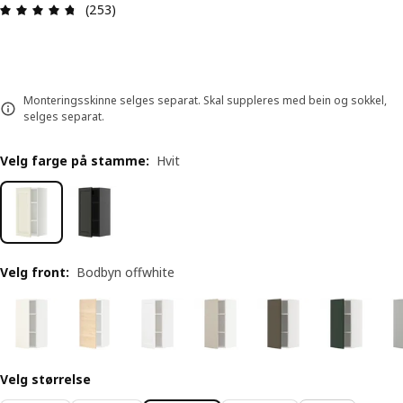
Produktomtale: 4.7 ingen kundevurdering 5 stjer
(253)
Monteringsskinne selges separat. Skal suppleres med bein og sokkel,
selges separat.
Velg farge på stamme
:
Hvit
Velg front
:
Bodbyn offwhite
Velg størrelse