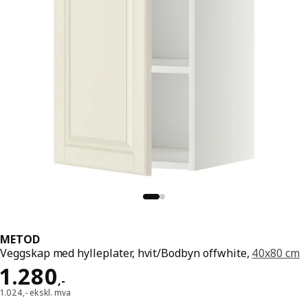
METOD
Veggskap med hylleplater, hvit/Bodbyn offwhite,
40x80 cm
Pris 1280,-
1.280
,
-
1.024,- ekskl. mva