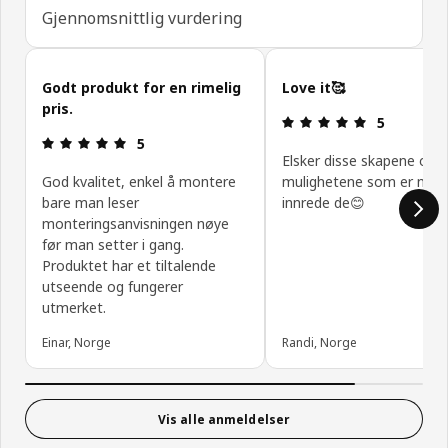
Gjennomsnittlig vurdering
Hopp over kundeanmeldelser
Godt produkt for en rimelig
Love it🥰
pris.
Produktomtal
5
Produktomtale: 5 ingen kundevurdering 5 stjerner
5
Elsker disse skapene og
God kvalitet, enkel å montere
mulighetene som er med
bare man leser
innrede de😊
monteringsanvisningen nøye
før man setter i gang.
Produktet har et tiltalende
utseende og fungerer
utmerket.
Einar, Norge
Randi, Norge
Vis alle anmeldelser