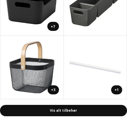
+7
+3
+1
Vis alt tilbehør