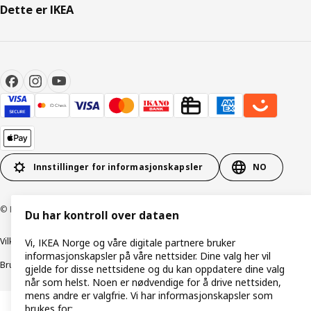
Dette er IKEA
Innstillinger for informasjonskapsler
NO
© Inter IKEA Systems B.V. 1999–2026
Du har kontroll over dataen
Vilkår og betingelser
Retningslinjer for personvern
Vi, IKEA Norge og våre digitale partnere bruker
informasjonskapsler på våre nettsider. Dine valg her vil
Bruk av informasjonskapsler (Cookies)
Retningslinjer for ansvarlig avsløring
gjelde for disse nettsidene og du kan oppdatere dine valg
når som helst. Noen er nødvendige for å drive nettsiden,
mens andre er valgfrie. Vi har informasjonskapsler som
brukes for: