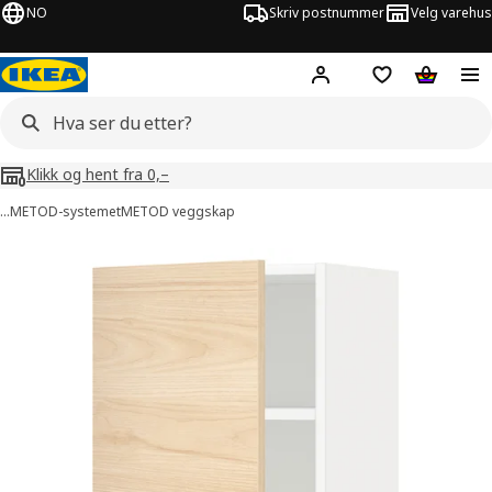
NO
Skriv postnummer
Velg varehus
Hej!
Logg inn
Huskeliste
Handlev
Klikk og hent fra 0,–
…
METOD-systemet
METOD veggskap
METOD bilder
er bilder