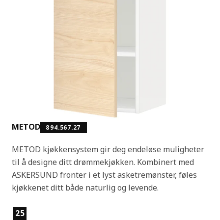
METOD
894.567.27
METOD kjøkkensystem gir deg endeløse muligheter
til å designe ditt drømmekjøkken. Kombinert med
ASKERSUND fronter i et lyst asketremønster, føles
kjøkkenet ditt både naturlig og levende.
Produktfunksjoner
25