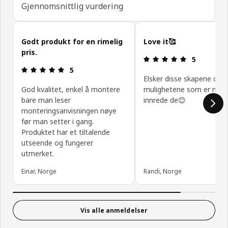
Gjennomsnittlig vurdering
Hopp over kundeanmeldelser
Godt produkt for en rimelig
Love it🥰
pris.
Produktomtal
5
Produktomtale: 5 ingen kundevurdering 5 stjerner
5
Elsker disse skapene og
God kvalitet, enkel å montere
mulighetene som er med
bare man leser
innrede de😊
monteringsanvisningen nøye
før man setter i gang.
Produktet har et tiltalende
utseende og fungerer
utmerket.
Einar, Norge
Randi, Norge
Vis alle anmeldelser