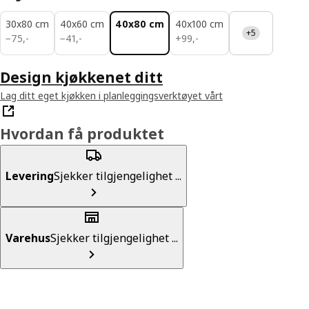
30x80 cm
40x60 cm
40x80 cm
40x100 cm
+5
75,-
41,-
99,-
−
75
,
-
−
41
,
-
+
99
,
-
Design kjøkkenet ditt
Lag ditt eget kjøkken i planleggingsverktøyet vårt
Hvordan få produktet
Levering
Sjekker tilgjengelighet ...
Varehus
Sjekker tilgjengelighet ...