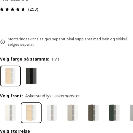
Produktomtale: 4.7 ingen kundevurdering 5 stjer
(253)
Monteringsskinne selges separat. Skal suppleres med bein og sokkel,
selges separat.
Velg farge på stamme
:
Hvit
Velg front
:
Askersund lyst askemønster
Velg størrelse