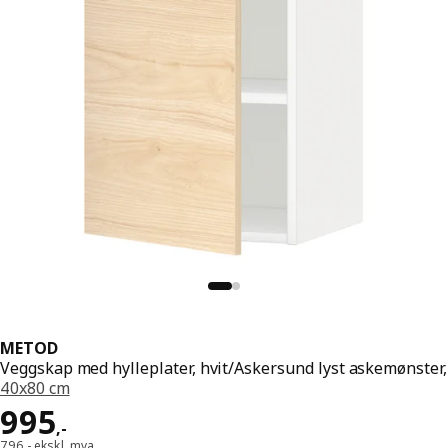
METOD
Veggskap med hylleplater, hvit/Askersund lyst askemønster,
40x80 cm
Pris 995,-
995
,
-
796,- ekskl. mva