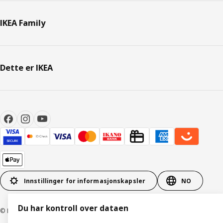
IKEA Family
Dette er IKEA
Innstillinger for informasjonskapsler
NO
Du har kontroll over dataen
© Inter IKEA Systems B.V. 1999–2026