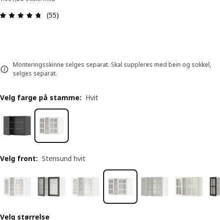
Produktomtale: 4.7 ingen kundevurdering 5 stjer
(55)
Monteringsskinne selges separat. Skal suppleres med bein og sokkel,
selges separat.
Velg farge på stamme
:
Hvit
Velg front
:
Stensund hvit
Velg størrelse