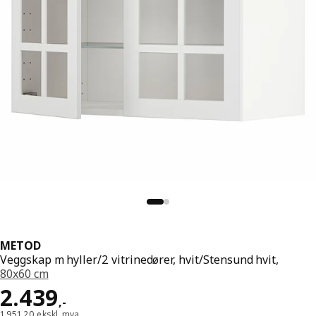
METOD
Veggskap m hyller/2 vitrinedører, hvit/Stensund hvit,
80x60 cm
Pris 2439,-
2.439
,
-
1.951,20 ekskl. mva