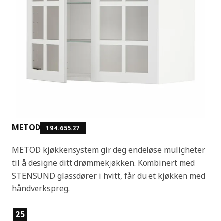
METOD
194.655.27
METOD kjøkkensystem gir deg endeløse muligheter
til å designe ditt drømmekjøkken. Kombinert med
STENSUND glassdører i hvitt, får du et kjøkken med
håndverkspreg.
Produktfunksjoner
25