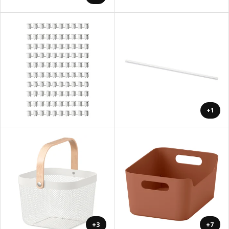
+1
+3
+7