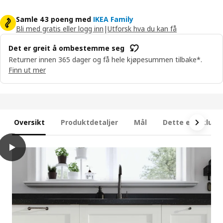
Samle 43 poeng med
IKEA Family
Bli med gratis eller logg inn
|
Utforsk hva du kan få
Det er greit å ombestemme seg
Returner innen 365 dager og få hele kjøpesummen tilbake*.
Finn ut mer
Oversikt
Produktdetaljer
Mål
Dette er inklude
play
METOD Veggskap m hyller/2 vitrinedører, hvit Enköping/hvit tre