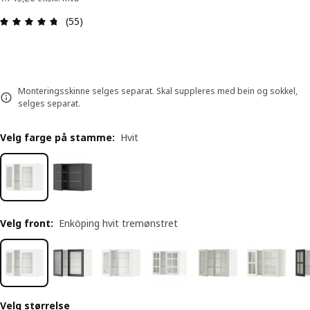
Produktomtale: 4.7 ingen kundevurdering 5 stjer
(55)
Monteringsskinne selges separat. Skal suppleres med bein og sokkel,
selges separat.
Velg farge på stamme
:
Hvit
Velg front
:
Enköping hvit tremønstret
Velg størrelse