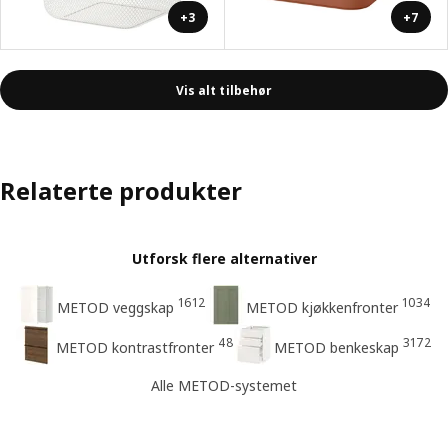
+3
+7
Vis alt tilbehør
Relaterte produkter
Utforsk flere alternativer
1612
1034
METOD veggskap
METOD kjøkkenfronter
48
3172
METOD kontrastfronter
METOD benkeskap
Alle METOD-systemet