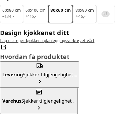
60x80 cm
60x100 cm
80x60 cm
80x80 cm
+2
134,-
116,-
46,-
−
134
,
-
+
116
,
-
+
46
,
-
Design kjøkkenet ditt
Lag ditt eget kjøkken i planleggingsverktøyet vårt
Hvordan få produktet
Levering
Sjekker tilgjengelighet ...
Varehus
Sjekker tilgjengelighet ...