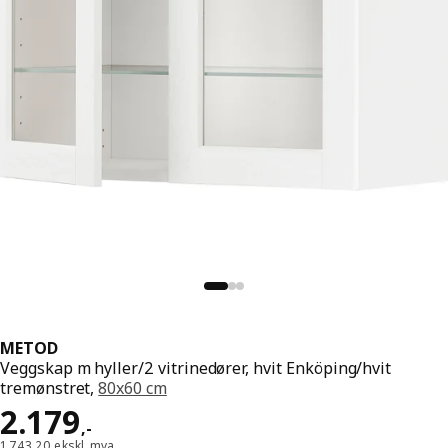
METOD
Veggskap m hyller/2 vitrinedører, hvit Enköping/hvit
tremønstret,
80x60 cm
Pris 2179,-
2.179
,
-
1.743,20 ekskl. mva