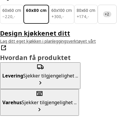
60x60 cm
60x80 cm
60x100 cm
80x60 cm
+2
220,-
300,-
174,-
−
220
,
-
+
300
,
-
+
174
,
-
Design kjøkkenet ditt
Lag ditt eget kjøkken i planleggingsverktøyet vårt
Hvordan få produktet
Levering
Sjekker tilgjengelighet ...
Varehus
Sjekker tilgjengelighet ...