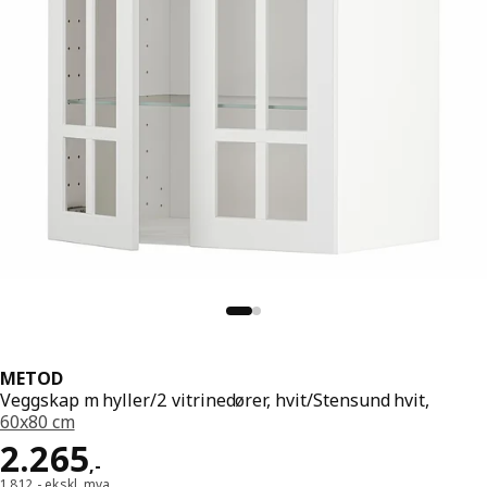
METOD
Veggskap m hyller/2 vitrinedører, hvit/Stensund hvit,
60x80 cm
Pris 2265,-
2.265
,
-
1.812,- ekskl. mva