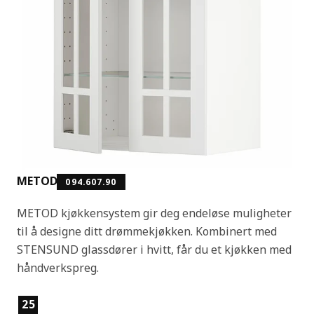
METOD
094.607.90
METOD kjøkkensystem gir deg endeløse muligheter
til å designe ditt drømmekjøkken. Kombinert med
STENSUND glassdører i hvitt, får du et kjøkken med
håndverkspreg.
Produktfunksjoner
25