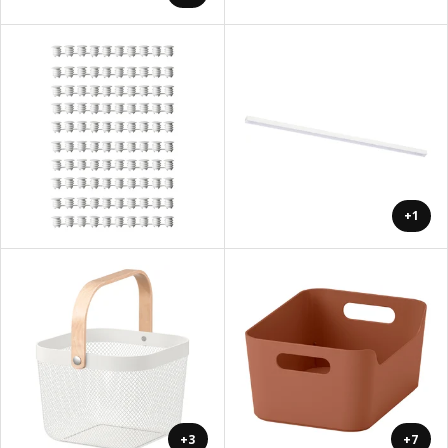
+1
+3
+7