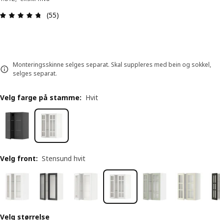
Produktomtale: 4.7 ingen kundevurdering 5 stjer
(55)
Monteringsskinne selges separat. Skal suppleres med bein og sokkel,
selges separat.
Velg farge på stamme
:
Hvit
Velg front
:
Stensund hvit
Velg størrelse