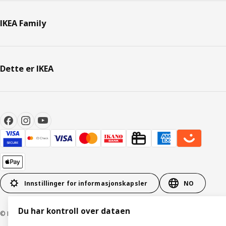
IKEA Family
Dette er IKEA
Innstillinger for informasjonskapsler
NO
Du har kontroll over dataen
© Inter IKEA Systems B.V. 1999–2026