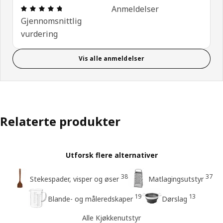
Produktomtale: 4.7 ingen kundevurdering 5 stjerne
Anmeldelser
Gjennomsnittlig
vurdering
Vis alle anmeldelser
Relaterte produkter
Utforsk flere alternativer
38
37
Stekespader, visper og øser
Matlagingsutstyr
19
13
Blande- og måleredskaper
Dørslag
Alle Kjøkkenutstyr