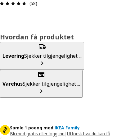
Produktomtale: 4.7 ingen kundevurdering 5 stjer
(58)
Hvordan få produktet
Levering
Sjekker tilgjengelighet ...
Varehus
Sjekker tilgjengelighet ...
Samle 1 poeng med
IKEA Family
Bli med gratis eller logg inn
|
Utforsk hva du kan få