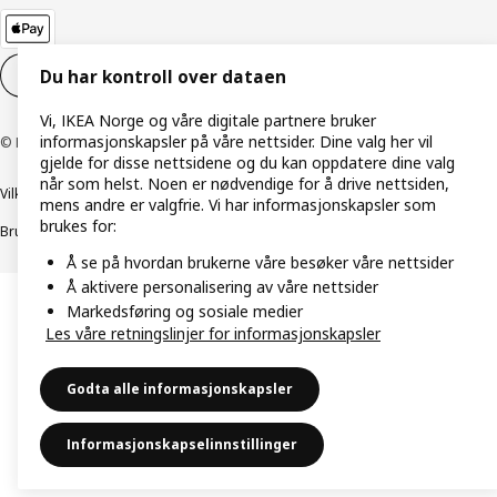
Du har kontroll over dataen
Innstillinger for informasjonskapsler
NO
Vi, IKEA Norge og våre digitale partnere bruker
informasjonskapsler på våre nettsider. Dine valg her vil
© Inter IKEA Systems B.V. 1999–2026
gjelde for disse nettsidene og du kan oppdatere dine valg
når som helst. Noen er nødvendige for å drive nettsiden,
Vilkår og betingelser
Retningslinjer for personvern
mens andre er valgfrie. Vi har informasjonskapsler som
brukes for:
Bruk av informasjonskapsler (Cookies)
Retningslinjer for ansvarlig avsløring
Å se på hvordan brukerne våre besøker våre nettsider
Å aktivere personalisering av våre nettsider
Markedsføring og sosiale medier
Les våre retningslinjer for informasjonskapsler
Godta alle informasjonskapsler
Informasjonskapselinnstillinger