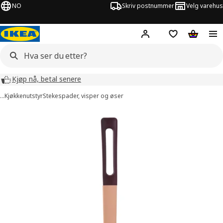
NO
Skriv postnummer
Velg varehus
Hej!
Logg inn
Huskeliste
Handlev
Kjøp nå, betal senere
…
Kjøkkenutstyr
Stekespader, visper og øser
KNORRHANE bilder
er bilder