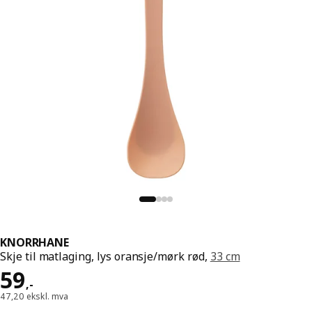
KNORRHANE
Skje til matlaging, lys oransje/mørk rød,
33 cm
Pris 59,-
59
,
-
47,20 ekskl. mva