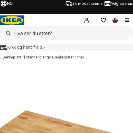
NO
Skriv postnummer
Velg varehus
Hej!
Logg inn
Huskeliste
Handlev
Klikk og hent fra 0,–
…
Benkeplater i standardlengde
Benkeplater i finer
KARLBY bilder
er bilder