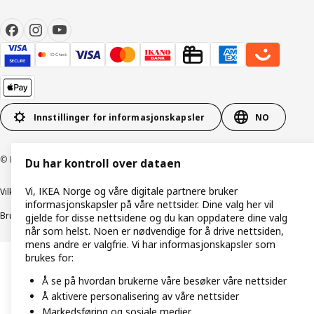
Innstillinger for informasjonskapsler
NO
© Inter IKEA Systems B.V. 1999–2026
Du har kontroll over dataen
Vi, IKEA Norge og våre digitale partnere bruker
Vilkår og betingelser
Retningslinjer for personvern
informasjonskapsler på våre nettsider. Dine valg her vil
Bruk av informasjonskapsler (Cookies)
Retningslinjer for ansvarlig avsløring
gjelde for disse nettsidene og du kan oppdatere dine valg
når som helst. Noen er nødvendige for å drive nettsiden,
mens andre er valgfrie. Vi har informasjonskapsler som
brukes for:
Å se på hvordan brukerne våre besøker våre nettsider
Å aktivere personalisering av våre nettsider
Markedsføring og sosiale medier