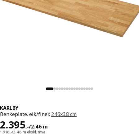
KARLBY
Benkeplate, eik/finer,
246x3.8 cm
Pris 2395,-/2.46 m
2.395
,
-
/2.46 m
1.916,-/2.46 m ekskl. mva