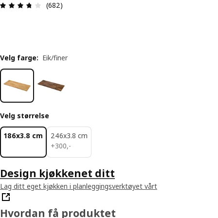
Produktomtale: 3.7 ingen kundevurdering 5 stjer
(682)
Velg farge
:
Eik/finer
Velg størrelse
186x3.8 cm
246x3.8 cm
300,-
+
300
,
-
Design kjøkkenet ditt
Lag ditt eget kjøkken i planleggingsverktøyet vårt
Hvordan få produktet