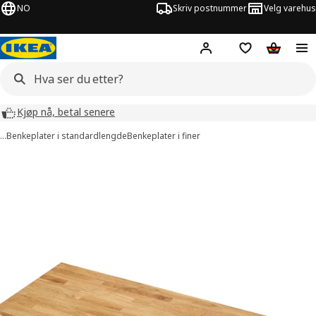
NO
Skriv postnummer
Velg varehus
Hej!
Logg inn
Huskeliste
Handlev
Kjøp nå, betal senere
…
Benkeplater i standardlengde
Benkeplater i finer
KARLBY bilder
er bilder