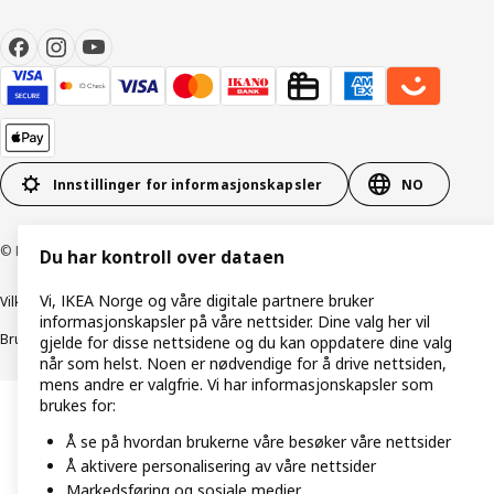
Innstillinger for informasjonskapsler
NO
© Inter IKEA Systems B.V. 1999–2026
Du har kontroll over dataen
Vi, IKEA Norge og våre digitale partnere bruker
Vilkår og betingelser
Retningslinjer for personvern
informasjonskapsler på våre nettsider. Dine valg her vil
Bruk av informasjonskapsler (Cookies)
Retningslinjer for ansvarlig avsløring
gjelde for disse nettsidene og du kan oppdatere dine valg
når som helst. Noen er nødvendige for å drive nettsiden,
mens andre er valgfrie. Vi har informasjonskapsler som
brukes for:
Å se på hvordan brukerne våre besøker våre nettsider
Å aktivere personalisering av våre nettsider
Markedsføring og sosiale medier