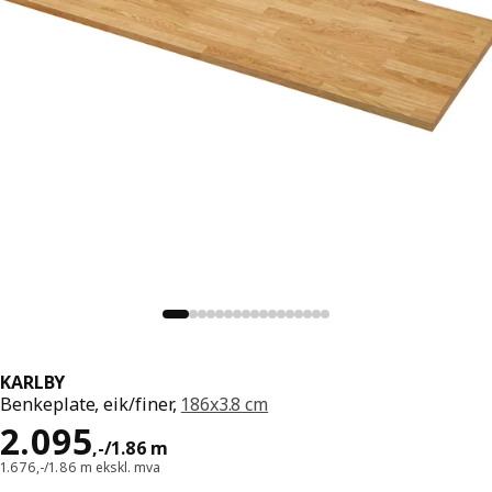
KARLBY
Benkeplate, eik/finer,
186x3.8 cm
Pris 2095,-/1.86 m
2.095
,
-
/1.86 m
1.676,-/1.86 m ekskl. mva