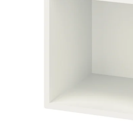
Image zoomed out, normal view