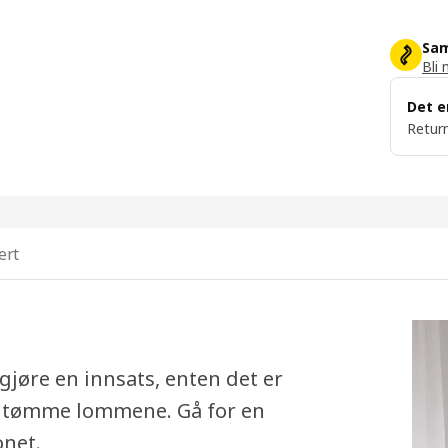
Sam
Bli 
Det e
Return
ert
 gjøre en innsats, enten det er
 å tømme lommene. Gå for en
onet.