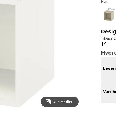
Hvit
Desig
Tilpass 
Hvor
Lever
Vareh
Alle medier