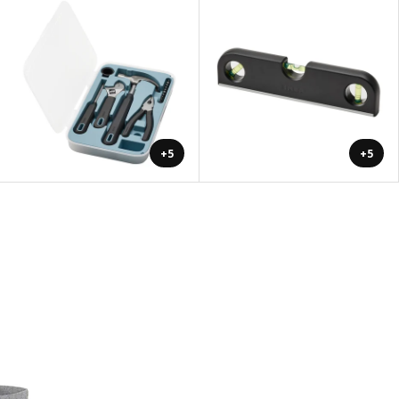
+5
+5