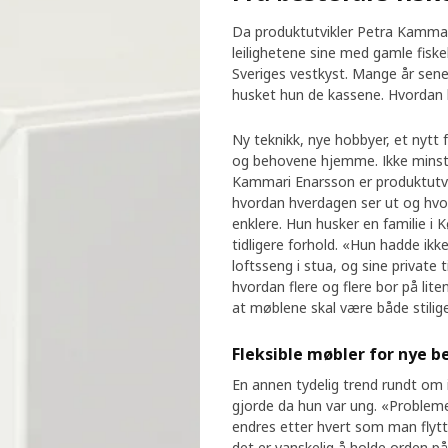
Da produktutvikler Petra Kammar
leilighetene sine med gamle fis
Sveriges vestkyst. Mange år sene
husket hun de kassene. Hvordan k
Ny teknikk, nye hobbyer, et nytt
og behovene hjemme. Ikke minst nå
Kammari Enarsson er produktutvi
hvordan hverdagen ser ut og hvo
enklere. Hun husker en familie i
tidligere forhold. «Hun hadde ikk
loftsseng i stua, og sine private 
hvordan flere og flere bor på lite
at møblene skal være både stilige
Fleksible møbler for nye b
En annen tydelig trend rundt om 
gjorde da hun var ung. «Probleme
endres etter hvert som man flytt
det er vanskelig å holde orden på