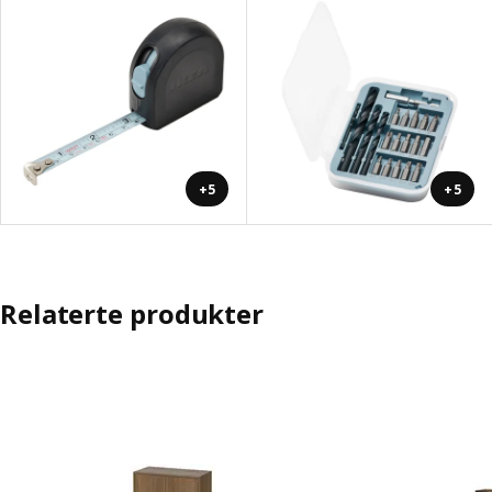
+5
+5
Relaterte produkter