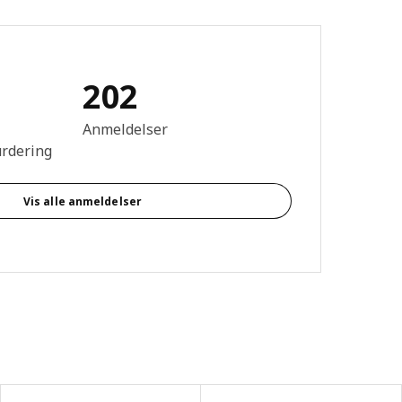
202
mtale: 4.4 ingen kundevurdering 5 stjerner. Totalt antall anmeldelse
Anmeldelser
urdering
Vis alle anmeldelser