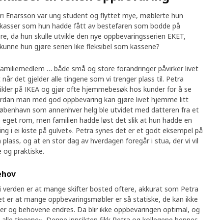
i Enarsson var ung student og flyttet mye, møblerte hun
kekasser som hun hadde fått av bestefaren som bodde på
re, da hun skulle utvikle den nye oppbevaringsserien EKET,
unne hun gjøre serien like fleksibel som kassene?
 familiemedlem … både små og store forandringer påvirker livet
r det gjelder alle tingene som vi trenger plass til. Petra
kler på IKEA og gjør ofte hjemmebesøk hos kunder for å se
rdan man med god oppbevaring kan gjøre livet hjemme litt
 København som annenhver helg ble utvidet med datteren fra et
e eget rom, men familien hadde løst det slik at hun hadde en
ting i ei kiste på gulvet». Petra synes det er et godt eksempel på
n plass, og at en stor dag av hverdagen foregår i stua, der vi vil
 og praktiske.
ehov
i verden er at mange skifter bosted oftere, akkurat som Petra
t er at mange oppbevaringsmøbler er så statiske, de kan ikke
er og behovene endres. Da blir ikke oppbevaringen optimal, og
 alle tingene». Denne innsikten fikk Petra og kollegene hennes