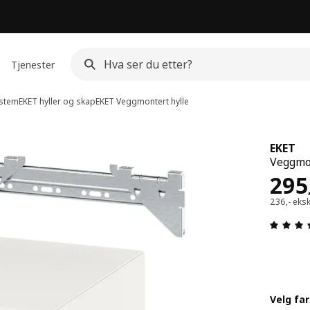
Tjenester
ystem
EKET hyller og skap
EKET
Veggmontert hylle
EKET
Veggmon
Pris
295
236,- eks
Velg fa