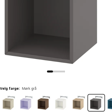
Velg farge
:
Mørk grå