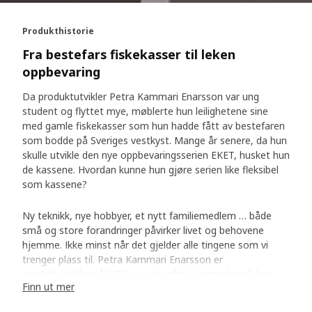
Produkthistorie
Fra bestefars fiskekasser til leken
oppbevaring
Da produktutvikler Petra Kammari Enarsson var ung
student og flyttet mye, møblerte hun leilighetene sine
med gamle fiskekasser som hun hadde fått av bestefaren
som bodde på Sveriges vestkyst. Mange år senere, da hun
skulle utvikle den nye oppbevaringsserien EKET, husket hun
de kassene. Hvordan kunne hun gjøre serien like fleksibel
som kassene?
Ny teknikk, nye hobbyer, et nytt familiemedlem … både
små og store forandringer påvirker livet og behovene
hjemme. Ikke minst når det gjelder alle tingene som vi
trenger plass til. Petra Kammari Enarsson er
produktutvikler på IKEA og gjør ofte hjemmebesøk hos
Finn ut mer
kunder for å se hvordan hverdagen ser ut og hvordan man
med god oppbevaring kan gjøre livet hjemme litt enklere.