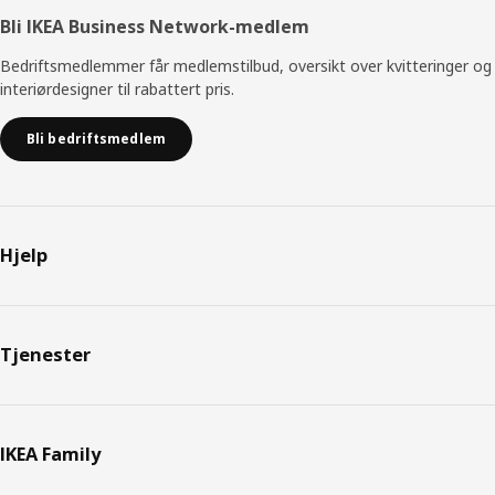
prioritere lekenhet og valfrihet med alle farger og
Bli IKEA Business Network-medlem
størrelser som EKET inneholder», sier Petra, som nå ser
frem mot å gjøre nye hjemmebesøk. «Jeg tror at kundene
Bedriftsmedlemmer får medlemstilbud, oversikt over kvitteringer og
våre kommer til å finne mange spennende kombinasjoner
interiørdesigner til rabattert pris.
som vi ikke en gang har tenkt på».
Bli bedriftsmedlem
Hjelp
Tjenester
IKEA Family