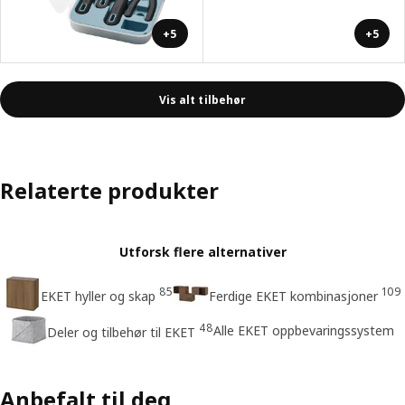
+5
+5
Vis alt tilbehør
Relaterte produkter
Utforsk flere alternativer
85
109
EKET hyller og skap
Ferdige EKET kombinasjoner
48
Alle EKET oppbevaringssystem
Deler og tilbehør til EKET
Anbefalt til deg