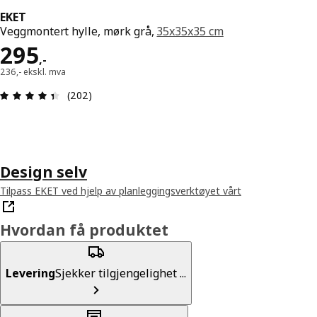
EKET
Veggmontert hylle, mørk grå,
35x35x35 cm
Pris 295,-
295
,
-
236,- ekskl. mva
Produktomtale: 4.4 ingen kundevurdering 5 stjer
(202)
Design selv
Tilpass EKET ved hjelp av planleggingsverktøyet vårt
Hvordan få produktet
Levering
Sjekker tilgjengelighet ...