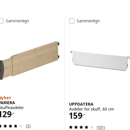
Gå til resultatene
Resultatliste
Sammenlign
Sammenlign
Nyhet
VARIERA
UPPDATERA
Skuffeavdeler
Avdeler for skuff, 60 cm
Pris 129,-
129
Pris 159,-
159
,-
,-
Gjennomgang: 3.7 av 5 stjerner. Samlede anmelde
(3)
Gjennomgang: 4 
(101)