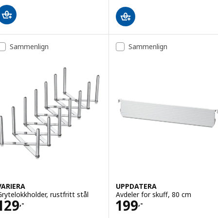
Sammenlign
Sammenlign
VARIERA
UPPDATERA
Grytelokkholder, rustfritt stål
Avdeler for skuff, 80 cm
Pris 129,-
Pris 199,-
129
199
,-
,-