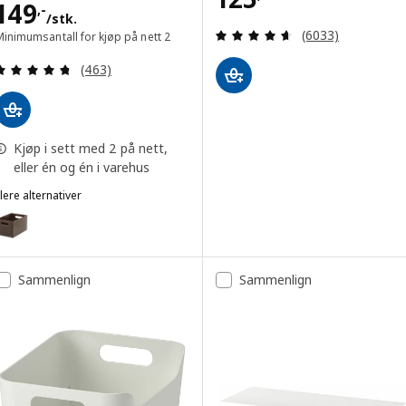
Pris 149,-/stk.
149
,-
/stk.
Gjennomgang: 4.6
(6033)
inimumsantall for kjøp på nett 2
Gjennomgang: 4.7 av 5 stjerner. Samlede anmelde
(463)
Kjøp i sett med 2 på nett,
eller én og én i varehus
lere alternativer
UPPDATERA
Alternativ: UPPDATERA, Oppbevaring, mørk bambus, 16x24x15 cm
Sammenlign
Sammenlign