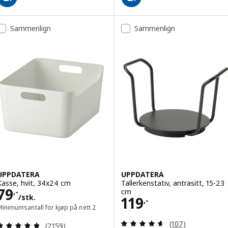
Sammenlign
Sammenlign
UPPDATERA
UPPDATERA
Kasse, hvit, 34x24 cm
Tallerkenstativ, antrasitt, 15-23
Pris 79,-/stk.
79
cm
,-
/stk.
Pris 119,-
119
,-
inimumsantall for kjøp på nett 2
Gjennomgang: 4.6
Gjennomgang: 4.8 av 5 stjerner. Samlede anmelde
(107)
(2159)