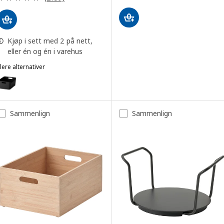
Kjøp i sett med 2 på nett,
eller én og én i varehus
lere alternativer
UPPDATERA
lternativ: UPPDATERA, Kasse, antrasitt, 34x24 cm
Sammenlign
Sammenlign