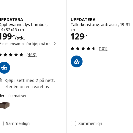
UPPDATERA
UPPDATERA
Oppbevaring, lys bambus,
Tallerkenstativ, antrasitt, 19-31
24x32x15 cm
cm
Pris 199,-/stk.
Pris 129,-
199
129
,-
,-
/stk.
inimumsantall for kjøp på nett 2
Gjennomgang: 4.6
(101)
Gjennomgang: 4.7 av 5 stjerner. Samlede anmelde
(463)
Kjøp i sett med 2 på nett,
eller én og én i varehus
lere alternativer
UPPDATERA
Alternativ: UPPDATERA, Oppbevaring, mørk bambus, 24x32x15 cm
Sammenlign
Sammenlign