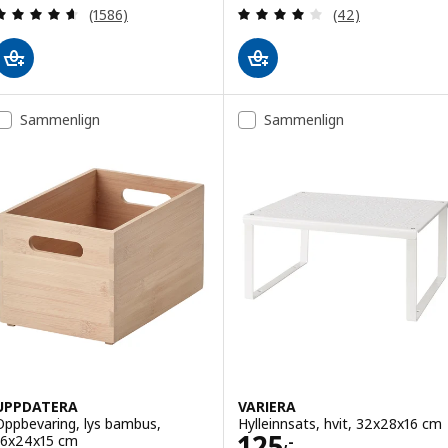
Gjennomgang: 4.6 av 5 stjerner. Samlede anmelde
Gjennomgang: 3.9
(1586)
(42)
Sammenlign
Sammenlign
UPPDATERA
VARIERA
Oppbevaring, lys bambus,
Hylleinnsats, hvit, 32x28x16 cm
Pris 125,-
125
16x24x15 cm
,-