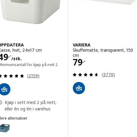
UPPDATERA
VARIERA
Kasse, hvit, 24x17 cm
Skuffematte, transparent, 150
Pris 49,-/stk.
49
cm
,-
/stk.
Pris 79,-
79
,-
inimumsantall for kjøp på nett 2
Gjennomgang: 4.6
Gjennomgang: 4.8 av 5 stjerner. Samlede anmelde
(3770)
(2159)
Kjøp i sett med 2 på nett,
eller én og én i varehus
lere alternativer
UPPDATERA
lternativ: UPPDATERA, Kasse, gråblå, 24x17 cm