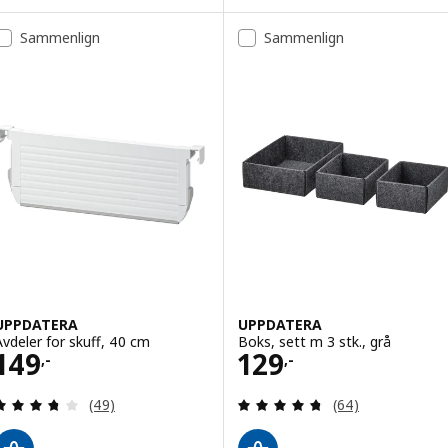
Sammenlign
Sammenlign
UPPDATERA
UPPDATERA
Avdeler for skuff, 40 cm
Boks, sett m 3 stk., grå
Pris 149,-
Pris 129,-
149
129
,-
,-
Gjennomgang: 3.7 av 5 stjerner. Samlede anmelde
Gjennomgang: 4.7
(49)
(64)