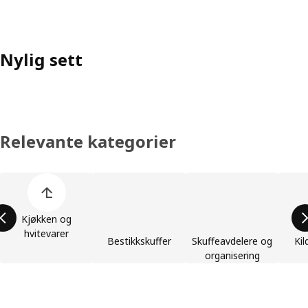
Nylig sett
Relevante kategorier
Hopp over produktkategoriene
Kjøkken og
hvitevarer
Bestikkskuffer
Skuffeavdelere og
Kil
organisering