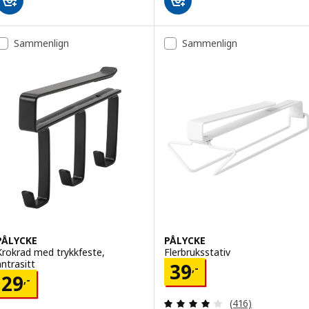
Sammenlign
Sammenlign
PÅLYCKE
PÅLYCKE
Krokrad med trykkfeste,
Flerbruksstativ
antrasitt
Pris 39,-
39
,-
Pris 29,-
29
,-
Gjennomgang: 4.1
(416)