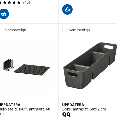
Gjennomgang: 4.7 av 5 stjerner. Samlede anmelde
(45)
Sammenlign
Sammenlign
UPPDATERA
UPPDATERA
ullplate til skuff, antrasitt, 60
Boks, antrasitt, 50x12 cm
Pris 99,-
99
cm
,-