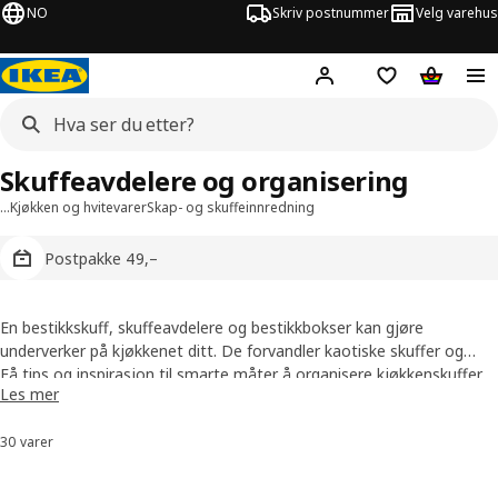
NO
Skriv postnummer
Velg varehus
Hej!
Logg inn
Huskeliste
Handlev
Skuffeavdelere og organisering
…
Kjøkken og hvitevarer
Skap- og skuffeinnredning
Postpakke 49,–
En bestikkskuff, skuffeavdelere og bestikkbokser kan gjøre
underverker på kjøkkenet ditt. De forvandler kaotiske skuffer og
trange hjørner til elegante og praktiske oppbevaringssteder. Hadde
Få
tips og inspirasjon til smarte måter å organisere kjøkkenskuffer
Les mer
det ikke vært fantastisk å finne potetskrelleren når du trenger den?
og -skap på her.
30 varer
Sorter og filtrer