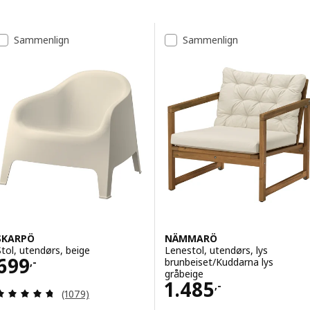
Gå til resultatene
Resultatliste
Sammenlign
Sammenlign
SKARPÖ
NÄMMARÖ
Stol, utendørs, beige
Lenestol, utendørs, lys
Pris 699,-
699
brunbeiset/Kuddarna lys
,-
gråbeige
Pris 1485,-
1.485
,-
Gjennomgang: 4.7 av 5 stjerner. Samlede anmelde
(1079)