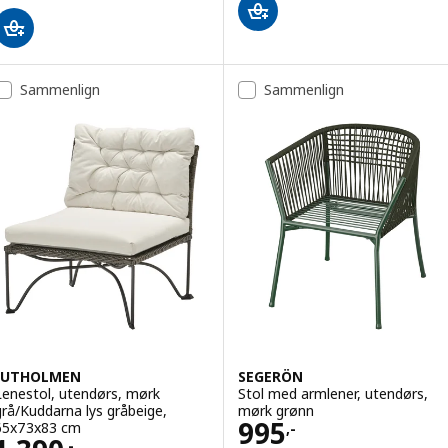
Sammenlign
Sammenlign
JUTHOLMEN
SEGERÖN
Lenestol, utendørs, mørk
Stol med armlener, utendørs,
grå/Kuddarna lys gråbeige,
mørk grønn
Pris 995,-
995
65x73x83 cm
,-
,-