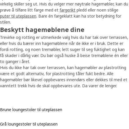
virkelig skiller seg ut. Hvis du velger mer nøytrale hagemøbler, kan du
prøve å tilføre litt farge med et
fargerikt
pledd eller noen stilige
puter til uteplassen
. Bare én fargeklatt kan ha stor betydning for
stilen.
Beskytt hagemøblene dine
Trevirke og rotting er utmerkede valg hvis du har tak over terrassen,
eller hvis du bærer inn hagemøblene når de ikke er i bruk. Dette er
fordi rotting, og noen tremøbler, lett suger til seg fuktighet og kan
få skader i dårlig vær. Du bør også huske å beise tremøblene én eller
to ganger i året.
Hvis du ikke har tak over terrassen, kan hagemøbler av plastrotting
være et godt alternativ, for plastrotting tåler fukt bedre. Alle
hagemøbler bør likevel oppbevares innendørs eller dekkes til med et
vanntett trekk hvis de skal oppbevares ute. Da varer de lenger.
Brune loungestoler til uteplassen
Grå loungestoler til uteplassen