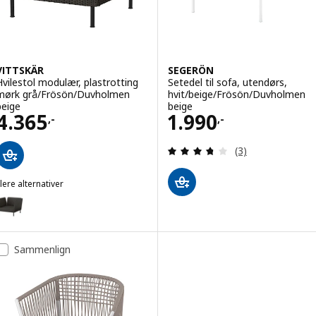
VITTSKÄR
SEGERÖN
Hvilestol modulær, plastrotting
Setedel til sofa, utendørs,
mørk grå/Frösön/Duvholmen
hvit/beige/Frösön/Duvholmen
beige
beige
Pris 4365,-
Pris 1990,-
4.365
1.990
,-
,-
Gjennomgang: 3.7
(3)
lere alternativer
ITTSKÄR
lternativ: VITTSKÄR, Hvilestol modulær, plastrotting mørk grå
Sammenlign