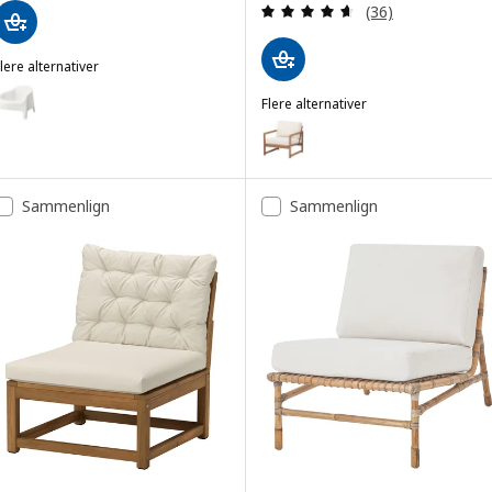
Gjennomgang: 4.6
(36)
lere alternativer
SKARPÖ
lternativ: SKARPÖ, Lenestol, utendørs, hvit
Flere alternativer
NÄMMARÖ
Alternativ: NÄMMARÖ, Lenestol,
Sammenlign
Sammenlign