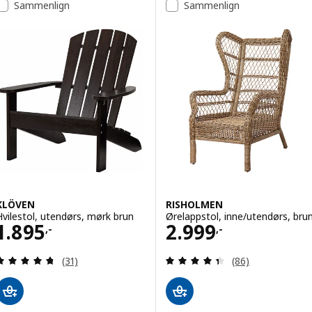
Sammenlign
Sammenlign
KLÖVEN
RISHOLMEN
Hvilestol, utendørs, mørk brun
Ørelappstol, inne/utendørs, bru
Pris 1895,-
Pris 2999,-
1.895
2.999
,-
,-
Gjennomgang: 4.7 av 5 stjerner. Samlede anmelde
Gjennomgang: 4.4
(31)
(86)