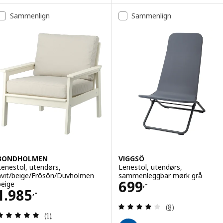
Sammenlign
Sammenlign
BONDHOLMEN
VIGGSÖ
Lenestol, utendørs,
Lenestol, utendørs,
hvit/beige/Frösön/Duvholmen
sammenleggbar mørk grå
Pris 699,-
699
beige
,-
Pris 1985,-
1.985
,-
Gjennomgang: 4.1
(8)
Gjennomgang: 5 av 5 stjerner. Samlede anmeldels
(1)