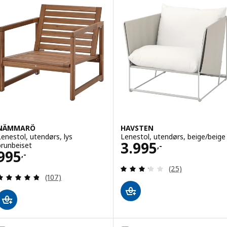
NÄMMARÖ
HAVSTEN
Lenestol, utendørs, lys
Lenestol, utendørs, beige/beige
Pris 3995,-
3.995
brunbeiset
,-
Pris 995,-
995
,-
Gjennomgang: 3.2
(25)
Gjennomgang: 4.8 av 5 stjerner. Samlede anmelde
(107)