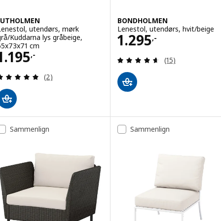
JUTHOLMEN
BONDHOLMEN
Lenestol, utendørs, mørk
Lenestol, utendørs, hvit/beige
Pris 1295,-
1.295
grå/Kuddarna lys gråbeige,
,-
65x73x71 cm
Pris 1195,-
1.195
,-
Gjennomgang: 4.6
(15)
Gjennomgang: 5 av 5 stjerner. Samlede anmeldels
(2)
Sammenlign
Sammenlign