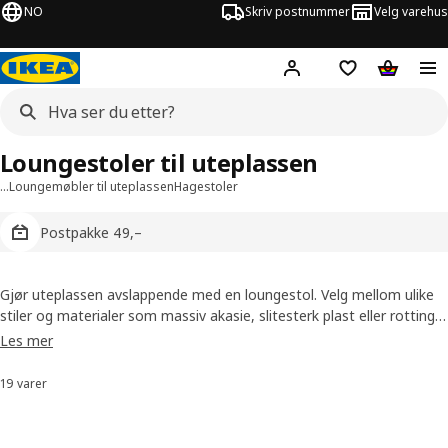
NO
Skriv postnummer
Velg varehus
Hej!
Logg inn
Huskeliste
Handlev
Loungestoler til uteplassen
…
Loungemøbler til uteplassen
Hagestoler
Postpakke 49,–
Gjør uteplassen avslappende med en loungestol. Velg mellom ulike
stiler og materialer som massiv akasie, slitesterk plast eller rotting.
Legg til noen puter for å gjøre uteplassen enda mer komfortabel og
Les mer
personlig.
19 varer
Sorter og filtrer