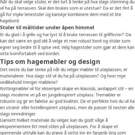
Når du skal velge stoler, er det lurt å tenke på hva slags stemning du
vil ha på terrassen. Skal den brukes som ei utestue? Da er det fint å
gå for myke lenestoler og kanskje kombinere dem med et lite
hagebord.
Stoler til måltider under åpen himmel
Er du glad i å grille og har lyst til å bruke terrassen til grillfester? Da
kan det være en god idé å velge et mer robust bord og stoler som
egner seg bedre til å spise ved. Velg hagestoler som gjør at dere kan
sitte komfortabelt ved bordet.
Tips om hagemøbler og design
Det neste du bør tenke på når du velger møbler til uteplassen, er
materialene. Hva slags stil vil du ha på uteplassen? Og hvor mye
vedlikehold trenger møblene?
Rottingmøbler vil for eksempel skape en klassisk, avslappet stil – en
slags moderne vri på en jungelinspirert uteplass. Tremøbler er
robuste og gir en følelse av god kvalitet. De er perfekte hvis du vil ha
en strand- eller hotellinspirert uteplass, men de passer til nesten alle
slags innredninger.
Uansett hvilket materiale du velger, kan du godt våge å
eksperimentere litt med stilen på uteplassen. For å skape et
spennende uttrykk kan du prøve å sette inn én fargerik ting som