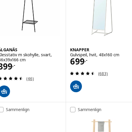
ÄLGANÄS
KNAPPER
Klesstativ m skohylle, svart,
Gulvspeil, hvit, 48x160 cm
Pris 699,-
699
46x39x166 cm
,-
Pris 399,-
399
,-
Gjennomgang: 4.5
(683)
Gjennomgang: 4.5 av 5 stjerner. Samlede anmelde
(46)
Sammenlign
Sammenlign