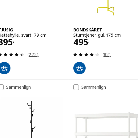
TJUSIG
BONDSKÄRET
Hattehylle, svart, 79 cm
Stumtjener, gul, 175 cm
Pris 395,-
Pris 495,-
395
495
,-
,-
Gjennomgang: 4.4 av 5 stjerner. Samlede anmelde
Gjennomgang: 4.3
(222)
(82)
Sammenlign
Sammenlign