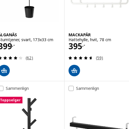
ÄLGANÄS
MACKAPÄR
Stumtjener, svart, 173x33 cm
Hattehylle, hvit, 78 cm
Pris 399,-
Pris 395,-
399
395
,-
,-
Gjennomgang: 4.2 av 5 stjerner. Samlede anmelde
Gjennomgang: 4.6
(62)
(59)
Sammenlign
Sammenlign
Toppselger