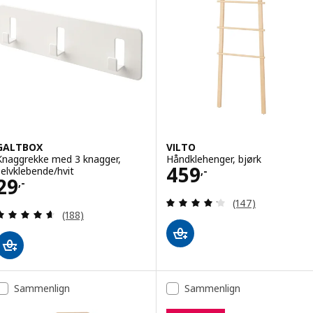
GALTBOX
VILTO
Knaggrekke med 3 knagger,
Håndklehenger, bjørk
Pris 459,-
459
selvklebende/hvit
,-
Pris 29,-
29
,-
Gjennomgang: 4.2
(147)
Gjennomgang: 4.6 av 5 stjerner. Samlede anmelde
(188)
Sammenlign
Sammenlign