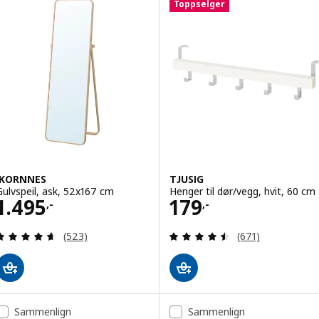
Toppselger
IKORNNES
TJUSIG
Gulvspeil, ask, 52x167 cm
Henger til dør/vegg, hvit, 60 cm
Pris 1495,-
Pris 179,-
1.495
179
,-
,-
Gjennomgang: 4.6 av 5 stjerner. Samlede anmelde
Gjennomgang: 4.5
(523)
(671)
Sammenlign
Sammenlign