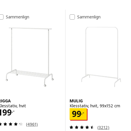
Gå til resultatene
Resultatliste
Sammenlign
Sammenlign
RIGGA
MULIG
lesstativ, hvit
Klesstativ, hvit, 99x152 cm
Pris 199,-
199
Pris 99,-
,-
99
,-
Gjennomgang: 4.3 av 5 stjerner. Samlede anmelde
(4961)
Gjennomgang: 4.5
(3212)