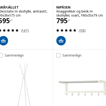
GRÅFJÄLLET
NIPÅSEN
Klesstativ m skohylle, antrasitt,
Knaggrekker og benk m
90x36x175 cm
skohyller, svart, 190x35x79 cm
Pris 595,-
Pris 795,-
595
795
,-
,-
Gjennomgang: 4.8 av 5 stjerner. Samlede anmelde
Gjennomgang: 4.7
(147)
(118)
Sammenlign
Sammenlign