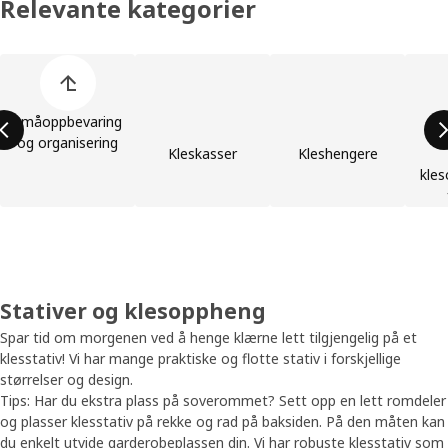
Relevante kategorier
Hopp over produktkategoriene
Småoppbevaring
og organisering
Kleskasser
Kleshengere
kles
Stativer og klesoppheng
Spar tid om morgenen ved å henge klærne lett tilgjengelig på et
klesstativ! Vi har mange praktiske og flotte stativ i forskjellige
størrelser og design.
Tips: Har du ekstra plass på soverommet? Sett opp en lett romdeler
og plasser klesstativ på rekke og rad på baksiden. På den måten kan
du enkelt utvide garderobeplassen din. Vi har robuste klesstativ som