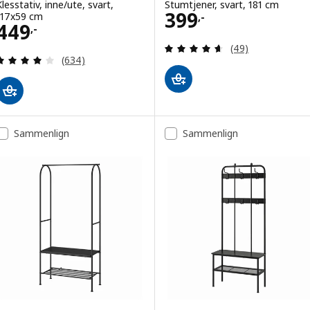
Klesstativ, inne/ute, svart,
Stumtjener, svart, 181 cm
Pris 399,-
399
117x59 cm
,-
Pris 449,-
449
,-
Gjennomgang: 4.6
(49)
Gjennomgang: 4 av 5 stjerner. Samlede anmeldels
(634)
Sammenlign
Sammenlign