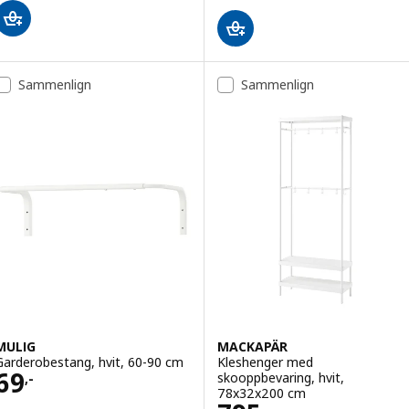
Sammenlign
Sammenlign
MULIG
MACKAPÄR
Garderobestang, hvit, 60-90 cm
Kleshenger med
Pris 69,-
69
skooppbevaring, hvit,
,-
78x32x200 cm