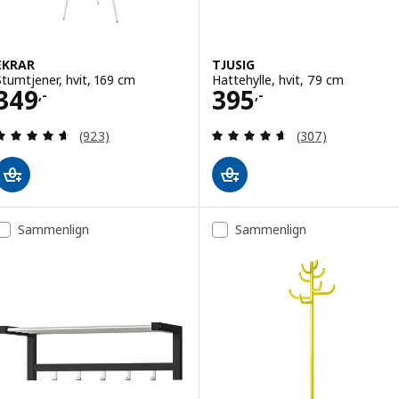
EKRAR
TJUSIG
Stumtjener, hvit, 169 cm
Hattehylle, hvit, 79 cm
Pris 349,-
Pris 395,-
349
395
,-
,-
Gjennomgang: 4.6 av 5 stjerner. Samlede anmelde
Gjennomgang: 4.6
(923)
(307)
Sammenlign
Sammenlign