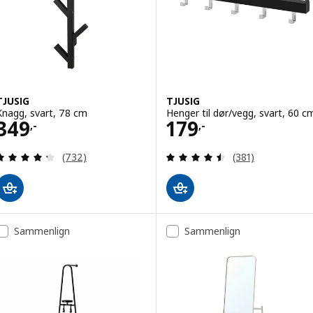
TJUSIG
TJUSIG
Knagg, svart, 78 cm
Henger til dør/vegg, svart, 60 c
Pris 349,-
Pris 179,-
349
179
,-
,-
Gjennomgang: 4.3 av 5 stjerner. Samlede anmelde
Gjennomgang: 4.5
(732)
(381)
Sammenlign
Sammenlign