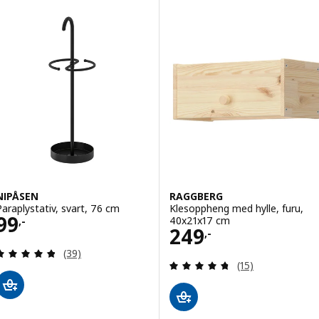
NIPÅSEN
RAGGBERG
Paraplystativ, svart, 76 cm
Klesoppheng med hylle, furu,
Pris 99,-
99
40x21x17 cm
,-
Pris 249,-
249
,-
Gjennomgang: 4.8 av 5 stjerner. Samlede anmelde
(39)
Gjennomgang: 4.7
(15)