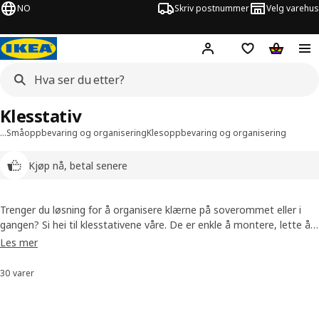
NO
Skriv postnummer
Velg varehus
Hej!
Logg inn
Huskeliste
Handlev
Klesstativ
…
Småoppbevaring og organisering
Klesoppbevaring og organisering
Kjøp nå, betal senere
Trenger du løsning for å organisere klærne på soverommet eller i
gangen? Si hei til klesstativene våre. De er enkle å montere, lette å
flytte rundt på og enkle å passe inn, selv i de små områdene i
Les mer
hjemmet. Kombiner dem med et skostativ for å holde gangen
ekstra ryddig.
30 varer
Sorter og filtrer