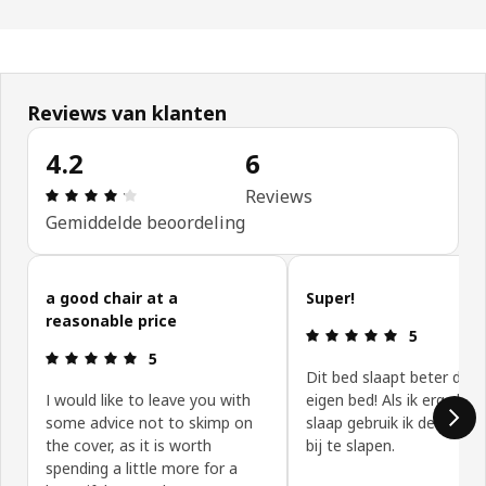
Reviews van klanten
4.2
6
Review: 4.2 van 5 sterren. Totaal beoordelingen: 
Reviews
Gemiddelde beoordeling
Klantbeoordelingen overslaan
a good chair at a
Super!
reasonable price
Review: 5 va
5
Review: 5 van 5 sterren.
5
Dit bed slaapt beter dan 
I would like to leave you with
eigen bed! Als ik erg slech
some advice not to skimp on
slaap gebruik ik deze om
the cover, as it is worth
bij te slapen.
spending a little more for a