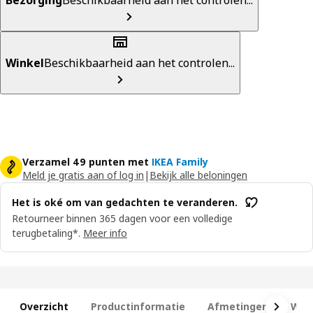
Winkel
Beschikbaarheid aan het controlen...
Verzamel 49 punten met
IKEA Family
Meld je gratis aan of log in
|
Bekijk alle beloningen
Het is oké om van gedachten te veranderen.
Retourneer binnen 365 dagen voor een volledige
terugbetaling*.
Meer info
Overzicht
Productinformatie
Afmetingen
Wat 