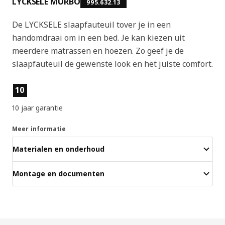
LYCKSELE MURBO
995.632.13
De LYCKSELE slaapfauteuil tover je in een
handomdraai om in een bed. Je kan kiezen uit
meerdere matrassen en hoezen. Zo geef je de
slaapfauteuil de gewenste look en het juiste comfort.
Producteigenschappen
10
10 jaar garantie
Meer informatie
Materialen en onderhoud
Montage en documenten