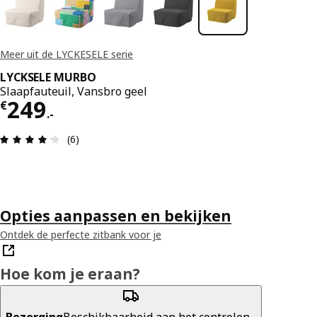
Meer uit de LYCKESELE serie
LYCKSELE MURBO
Slaapfauteuil, Vansbro geel
Prijs € 249.-
249
€
.
-
Review: 4.2 van 5 sterren. Totaal beoordelingen:
(6)
Opties aanpassen en bekijken
Ontdek de perfecte zitbank voor je
Hoe kom je eraan?
Bezorging
Beschikbaarheid aan het controlen...