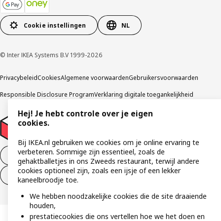
Cookie instellingen
NL
© Inter IKEA Systems B.V 1999-2026
Privacybeleid
Cookies
Algemene voorwaarden
Gebruikersvoorwaarden
Responsible Disclosure Program
Verklaring digitale toegankelijkheid
Hej! Je hebt controle over je eigen
cookies.
Bij IKEA.nl gebruiken we cookies om je online ervaring te
verbeteren. Sommige zijn essentieel, zoals de
Aankoop product ontbinden
gehaktballetjes in ons Zweeds restaurant, terwijl andere
cookies optioneel zijn, zoals een ijsje of een lekker
Ontbinding van je aankoop (diensten)
kaneelbroodje toe.
We hebben noodzakelijke cookies die de site draaiende
houden,
prestatiecookies die ons vertellen hoe we het doen en