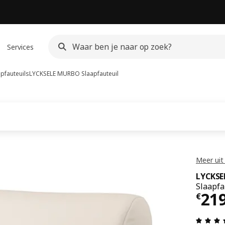
Services
apfauteuils
LYCKSELE MURBO
Slaapfauteuil
Meer uit
LYCKS
Slaapfa
Prij
21
€