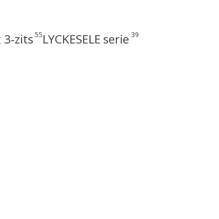
55
39
3-zits
LYCKESELE serie