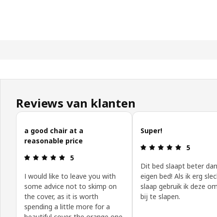
Reviews van klanten
Klantbeoordelingen overslaan
a good chair at a
Super!
reasonable price
Review: 5 v
5
Review: 5 van 5 sterren.
5
Dit bed slaapt beter da
I would like to leave you with
eigen bed! Als ik erg sle
some advice not to skimp on
slaap gebruik ik deze o
the cover, as it is worth
bij te slapen.
spending a little more for a
beautiful cover. the orange one