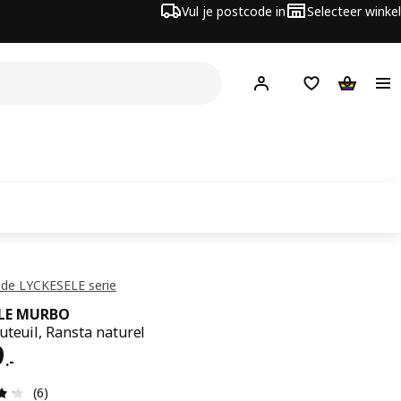
Vul je postcode in
Selecteer winkel
Hej!
Log in
Boodschappenli
Winkelw
 de LYCKESELE serie
ELE MURBO
uteuil, Ransta naturel
s € 219.-
9
.
-
Review: 4.2 van 5 sterren. Totaal beoordelingen: 6
(6)