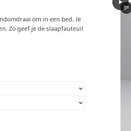
play
LYCKS
De
handomdraai om in een bed. Je
. Zo geef je de slaapfauteuil