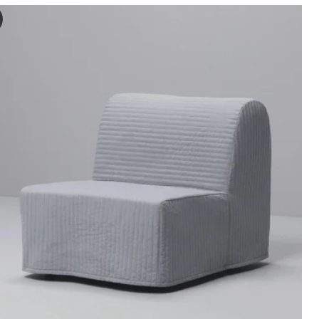
ELE MURBO Slaapfauteuil, Ransta naturel
 video bevat een demonstratie van de LYCKSELE MURBO stoel-bed, een 