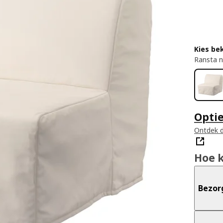
Kies be
Ransta n
Opti
Ontdek d
Hoe 
Bezor