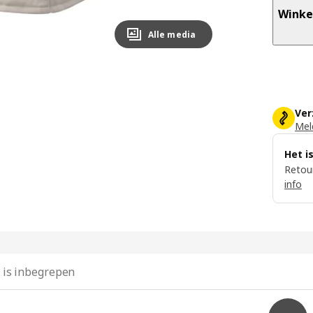
Winke
Alle media
Ver
Meld
Het i
Retour
info
 is inbegrepen