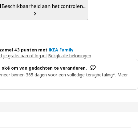
l
Beschikbaarheid aan het controlen...
zamel 43 punten met
IKEA Family
 je gratis aan of log in
|
Bekijk alle beloningen
s oké om van gedachten te veranderen.
neer binnen 365 dagen voor een volledige terugbetaling*.
Meer