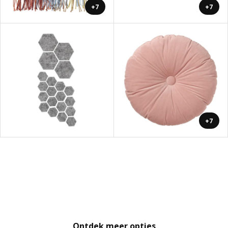
+7
+7
+7
Ontdek meer opties