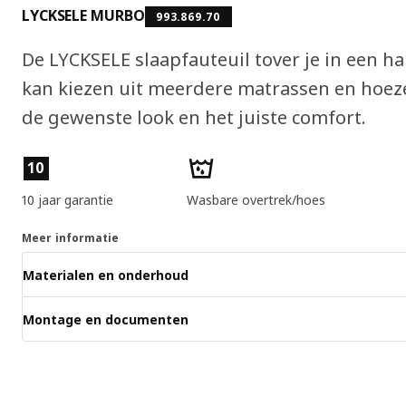
LYCKSELE MURBO
993.869.70
De LYCKSELE slaapfauteuil tover je in een 
kan kiezen uit meerdere matrassen en hoezen
de gewenste look en het juiste comfort.
Producteigenschappen
10
10 jaar garantie
Wasbare overtrek/hoes
Meer informatie
Materialen en onderhoud
Montage en documenten