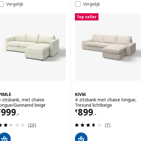
Vergelijk
Vergelijk
Optie: LANDSKRONA, 4-zitsbank
Top seller
VIMLE
KIVIK
3-zitsbank, met chaise
4-zitsbank met chaise longue,
longue/Gunnared beige
Tresund lichtbeige
Prijs € 999.-
Prijs € 899.-
999
899
€
€
.-
.-
Beoordeling: 2.3 van 5 sterren. Totaal beoordelin
Beoordeling: 3.6
(20)
(7)