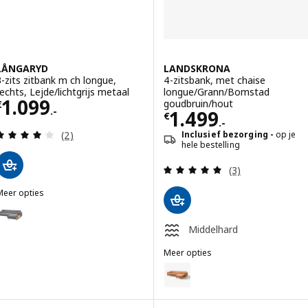
LÅNGARYD
LANDSKRONA
3-zits zitbank m ch longue,
4-zitsbank, met chaise
rechts, Lejde/lichtgrijs metaal
longue/Grann/Bomstad
Prijs € 1099.-
1.099
goudbruin/hout
€
.-
Prijs € 1499.-
1.499
€
.-
Beoordeling: 4 van 5 sterren. Totaal beoordeling
Inclusief bezorging
op je
(2)
hele bestelling
Beoordeling: 5 v
(3)
Meer opties
LÅNGARYD
ptie: LÅNGARYD, 3-zits zitbank m ch longue, rechts, Lejde grijs/zwa
Middelhard
Meer opties
LANDSKRONA
Optie: LANDSKRONA, 4-zitsbank
Optie: LANDSKRONA, 4-zitsbank