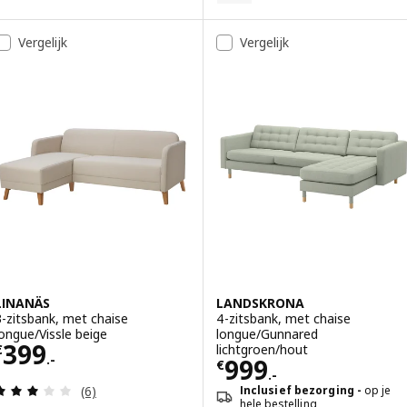
Optie: VIMLE, 3-zitsbank met c
Vergelijk
Vergelijk
Optie: VIMLE, 3-zitsbank met ch
Optie: VIMLE, 3-zitsbank met c
Optie: VIMLE, 3-zitsbank met c
Optie: VIMLE, 3-zitsbank met ch
LINANÄS
LANDSKRONA
3-zitsbank, met chaise
4-zitsbank, met chaise
longue/Vissle beige
longue/Gunnared
Prijs € 399.-
399
lichtgroen/hout
€
.-
Prijs € 999.-
999
€
.-
Beoordeling: 3 van 5 sterren. Totaal beoordeling
Inclusief bezorging
op je
(6)
hele bestelling