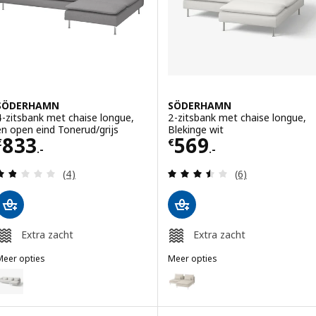
SÖDERHAMN
SÖDERHAMN
4-zitsbank met chaise longue,
2-zitsbank met chaise longue,
en open eind Tonerud/grijs
Blekinge wit
Prijs € 833.-
Prijs € 569.-
833
569
€
€
.-
.-
Beoordeling: 1.8 van 5 sterren. Totaal beoordelin
Beoordeling: 3.5
(4)
(6)
Extra zacht
Extra zacht
Meer opties
Meer opties
SÖDERHAMN
SÖDERHAMN
ptie: SÖDERHAMN, 4-zitsbank met chaise longue, en open eind Blek
Optie: SÖDERHAMN, 2-zitsbank,
Optie: SÖDERHAMN, 4-zitsbank met chaise longue, en open eind To
Optie: SÖDERHAMN, 2-zitsbank m