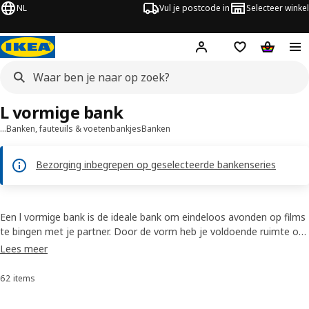
NL
Vul je postcode in
Selecteer winkel
Hej!
Log in
Boodschappenli
Winkelw
L vormige bank
…
Banken, fauteuils & voetenbankjes
Banken
Bezorging inbegrepen op geselecteerde bankenseries
Een l vormige bank is de ideale bank om eindeloos avonden op films
te bingen met je partner. Door de vorm heb je voldoende ruimte om
allebei lekker languit te liggen. Maar ook als je vrienden of familie op
Lees meer
visite komen is een bank in l vorm perfect. Met zoveel zitruimte is
bankhangen elke keer een feestje.
62 items
Sorteren en filteren