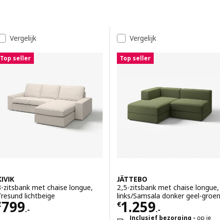
Ga naar de resultaten
Resultatenlijst
Vergelijk
Vergelijk
Top seller
Top seller
KIVIK
JÄTTEBO
3-zitsbank met chaise longue,
2,5-zitsbank met chaise longue,
Tresund lichtbeige
links/Samsala donker geel-groe
Prijs € 799.-
Prijs € 1259.-
799
1.259
€
€
.-
.-
Inclusief bezorging
op je