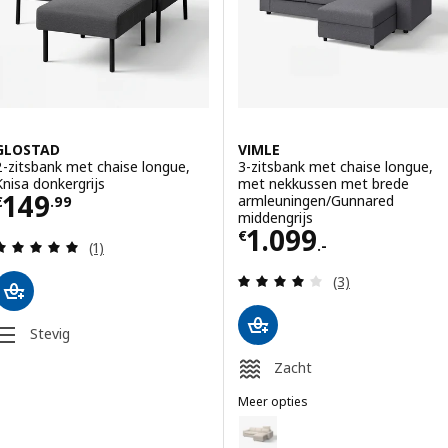
GLOSTAD
VIMLE
2-zitsbank met chaise longue,
3-zitsbank met chaise longue,
Knisa donkergrijs
met nekkussen met brede
Prijs € 149.99
149
armleuningen/Gunnared
€
.
99
middengrijs
Prijs € 1099.-
1.099
€
Beoordeling: 5 van 5 sterren. Totaal beoordeling
.-
(1)
Beoordeling: 4 v
(3)
Stevig
Zacht
Meer opties
VIMLE
Optie: VIMLE, 3-zitsbank met c