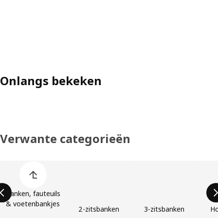
Onlangs bekeken
Verwante categorieën
Lijst overslaan
Banken, fauteuils
& voetenbankjes
2-zitsbanken
3-zitsbanken
H