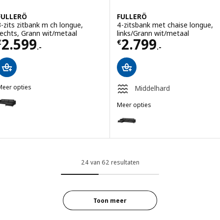
FULLERÖ
FULLERÖ
3-zits zitbank m ch longue,
4-zitsbank met chaise longue,
rechts, Grann wit/metaal
links/Grann wit/metaal
Prijs € 2599.-
Prijs € 2799.-
2.599
2.799
€
€
.-
.-
Meer opties
Middelhard
FULLERÖ
ptie: FULLERÖ, 3-zits zitbank m ch longue, rechts, Grann zwart/met
Meer opties
FULLERÖ
Optie: FULLERÖ, 4-zitsbank met 
24 van 62 resultaten
Toon meer