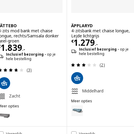
JÄTTEBO
ÄPPLARYD
4-zits mod bank met chaise
4-zitsbank met chaise longue,
longue, rechts/Samsala donker
Lejde lichtgrijs
Prijs € 1279.-
1.279
geel-groen
€
.-
Prijs € 1839.-
1.839
€
.-
Inclusief bezorging
op je
hele bestelling
Inclusief bezorging
op je
hele bestelling
Beoordeling: 3 v
(2)
Beoordeling: 3.7 van 5 sterren. Totaal beoordelin
(3)
Middelhard
Zacht
Meer opties
Meer opties
ÄPPLARYD
Optie: ÄPPLARYD, 4-zitsbank me
JÄTTEBO
ptie: JÄTTEBO, 4-zits mod bank met chaise longue, rechts/Tonerud g
Optie: ÄPPLARYD, 4-zitsbank met
ptie: JÄTTEBO, 4-zits mod bank met chaise longue, rechts/Samsala g
Optie: ÄPPLARYD, 4-zitsbank me
Vergelijk
Vergelijk