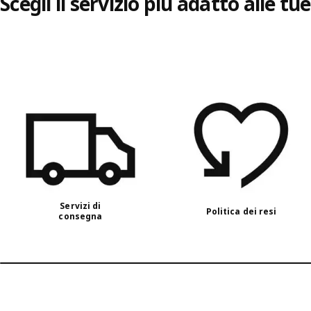
Scegli il servizio più adatto alle tu
Salta l’elenco
Servizi di
Politica dei resi
consegna