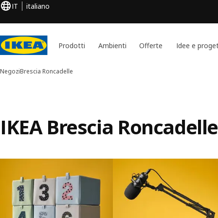
IT
italiano
Prodotti
Ambienti
Offerte
Idee e proget
Negozi
Brescia Roncadelle
IKEA Brescia Roncadelle
Salta l’elenco