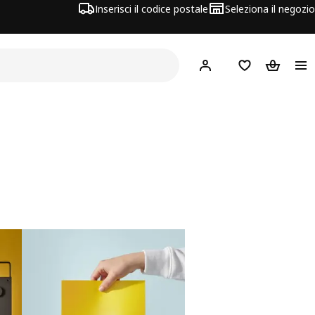
Inserisci il codice postale
Seleziona il negozio
Hej!
Accedi
Lista dei deside
Carrello