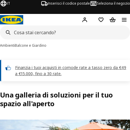
IT
Inserisci il codice postale
Seleziona il negozio
Hej!
Accedi
Lista dei deside
Carrello
Ambienti
Balcone e Giardino
Finanzia i tuoi acquisti in comode rate a tasso zero da €49
a €15.000, fino a 30 rate.
Una galleria di soluzioni per il tuo
spazio all'aperto