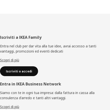
Piè
Iscriviti a IKEA Family
di
Entra nel club per dar vita alla tue idee, avrai accesso a tanti
vantaggi, promozioni ed eventi dedicati
pagina
Scopri di più
Iscriviti o accedi
Entra in IKEA Business Network
Siamo con te in ogni tua impresa: dalla fattura in cassa alla
consulenza d'arredo e tanti altri vantaggi.
Scopri di più