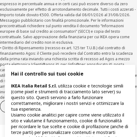
espresso in percentuale annua e in certi casi può essere diverso da zero
esclusivamente per effetto di arrotondamento decimale. Tutti i costi azzerati -
Importo totale dovuto €500. Offerta valida dal 08/01/2026 al 31/08/2026.
Messaggio pubblicitario con finalità promozionale. Per le informazioni
precontrattuali richiedere sul punto vendita il documento “Informazioni
europee di base sul credito ai consumatori” (SECCI) e copia del testo
contrattuale. Salvo approvazione della finanziaria per cui IKEA opera come
intermediario del credito non in esclusiva.
• Diritto di Ripensamento (recesso ex art. 125 ter T.U.B.) dal contratto di
finanziamento Agos: il Cliente può recedere dal Contratto entro la scadenza
della prima rata inviando una richiesta scritta di recesso ad Agos a mezzo
posta elettronica (
clienti@agos.it
), pec (
info@pec.agosducato.it
), posta
cartacea (Viale Fulvio Testi, 280 - 20126 Milano) e per via telematica –
Hai il controllo sui tuoi cookie
utilizzando la funzionalità sul sito
www.agos.it
(“Recesso”) - anche per richieste
di finanziamento effettuate con canali a distanza. In caso di pre-
IKEA Italia Retail S.r.l.
utilizza cookie e tecnologie simili
ammortamento, la comunicazione di recesso da parte del Cliente deve essere
(come pixel e strumenti di tracciamento lato server) su
inviata, con le modalità di cui sopra entro 30 giorni dalla data di accettazione
questo sito. Questi servono a farlo funzionare
della richiesta di finanziamento.
correttamente, migliorare i nostri servizi e ottimizzare la
Diritto di recesso
Diritto di recesso per i servizi
tua esperienza.
Usiamo cookie analitici per capire come viene utilizzato il
sito e valutarne il funzionamento, cookie di funzionalità
per ricordare le tue scelte e cookie di profilazione (anche di
terze parti) per personalizzare contenuti e mostrarti