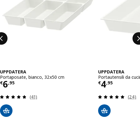
UPPDATERA
UPPDATERA
Portaposate, bianco, 32x50 cm
Portautensili da cuc
Prezzo € 6,95
Prezzo € 
6
4
€
,
95
€
,
95
Recensione: 4.8 fuori da 5 stelle. Totale recensio
Recens
(41)
(24)