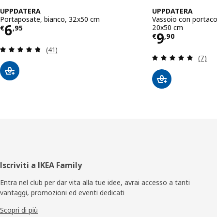
UPPDATERA
UPPDATERA
Portaposate, bianco, 32x50 cm
Vassoio con portacolt
Prezzo € 6,95
6
20x50 cm
€
,
95
Prezzo € 
9
€
,
90
Recensione: 4.8 fuori da 5 stelle. Totale recensio
(41)
Recens
(7)
Piè
Iscriviti a IKEA Family
di
Entra nel club per dar vita alla tue idee, avrai accesso a tanti
vantaggi, promozioni ed eventi dedicati
pagina
Scopri di più