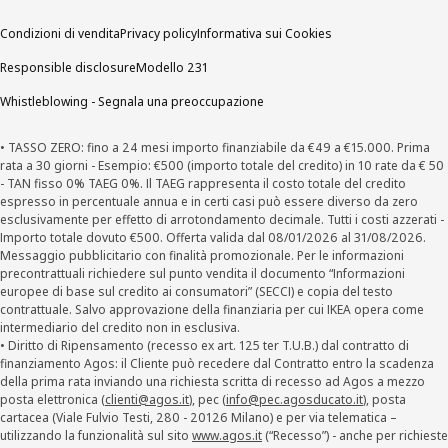
Condizioni di vendita
Privacy policy
Informativa sui Cookies
Responsible disclosure
Modello 231
Whistleblowing - Segnala una preoccupazione
• TASSO ZERO: fino a 24 mesi importo finanziabile da €49 a €15.000. Prima
rata a 30 giorni - Esempio: €500 (importo totale del credito) in 10 rate da € 50
- TAN fisso 0% TAEG 0%. Il TAEG rappresenta il costo totale del credito
espresso in percentuale annua e in certi casi può essere diverso da zero
esclusivamente per effetto di arrotondamento decimale. Tutti i costi azzerati -
Importo totale dovuto €500. Offerta valida dal 08/01/2026 al 31/08/2026.
Messaggio pubblicitario con finalità promozionale. Per le informazioni
precontrattuali richiedere sul punto vendita il documento “Informazioni
europee di base sul credito ai consumatori” (SECCI) e copia del testo
contrattuale. Salvo approvazione della finanziaria per cui IKEA opera come
intermediario del credito non in esclusiva.
• Diritto di Ripensamento (recesso ex art. 125 ter T.U.B.) dal contratto di
finanziamento Agos: il Cliente può recedere dal Contratto entro la scadenza
della prima rata inviando una richiesta scritta di recesso ad Agos a mezzo
posta elettronica (
clienti@agos.it
), pec (
info@pec.agosducato.it
), posta
cartacea (Viale Fulvio Testi, 280 - 20126 Milano) e per via telematica –
utilizzando la funzionalità sul sito
www.agos.it
(“Recesso”) - anche per richieste