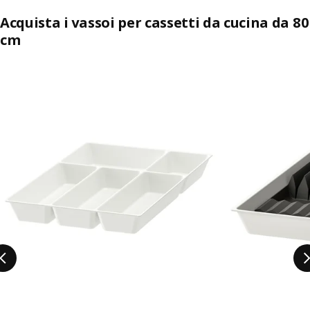
Acquista i vassoi per cassetti da cucina da 80
cm
Salta l'annuncio