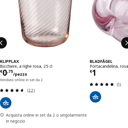
KLIPPLAX
BLADFÅGEL
Bicchiere, a righe rosa, 25 cl
Portacandelina, ros
Prezzo € 0,75/pezzo
Prezzo € 
0
1
€
,
75
€
/pezzo
Venduto online in set da 2
Recens
(1)
Recensione: 4.6 fuori da 5 stelle. Totale recensio
(22)
Acquista online in set da 2 o singolarmente
in negozio