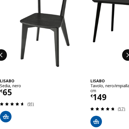
LISABO
LISABO
Sedia, nero
Tavolo, nero/impiall
Prezzo € 65
65
cm
€
Prezzo € 
149
€
Recensione: 4.6 fuori da 5 stelle. Totale recensio
(91)
Recens
(57)