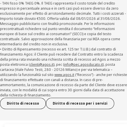
- TAN fisso 0% TAEG 0%. Il TAEG rappresenta il costo totale del credito
espresso in percentuale annua e in certi casi può essere diverso da zero
esclusivamente per effetto di arrotondamento decimale. Tutti i costi azzerati -
Importo totale dovuto €500. Offerta valida dal 08/01/2026 al 31/08/2026.
Messaggio pubblicitario con finalità promozionale. Per le informazioni
precontrattuali richiedere sul punto vendita il documento “Informazioni
europee di base sul credito ai consumatori” (SECCI) e copia del testo
contrattuale. Salvo approvazione della finanziaria per cui IKEA opera come
intermediario del credito non in esclusiva.
• Diritto di Ripensamento (recesso ex art. 125 ter T.U.B.) dal contratto di
finanziamento Agos: il Cliente può recedere dal Contratto entro la scadenza
della prima rata inviando una richiesta scritta di recesso ad Agos a mezzo
posta elettronica (
clienti@agos.it
), pec (
info@pec.agosducato.it
), posta
cartacea (Viale Fulvio Testi, 280 - 20126 Milano) e per via telematica –
utilizzando la funzionalità sul sito
www.agos.it
(“Recesso”) - anche per richieste
di finanziamento effettuate con canali a distanza. In caso di pre-
ammortamento, la comunicazione di recesso da parte del Cliente deve essere
inviata, con le modalità di cui sopra entro 30 giorni dalla data di accettazione
della richiesta di finanziamento.
Diritto di recesso
Diritto di recesso per i servizi