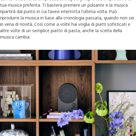
tua musica preferita. Ti basterà premere un pulsante e la musica
ripartirà dal punto in cui l'avevi interrotta l'ultima volta. Può
riprodurre la musica in base alla cronologia passata, quando non sei
in vena di novità. Così come a volte hai voglia di piatti sofisticati e
altre volte di un semplice piatto di pasta, anche la scelta della
musica cambia.