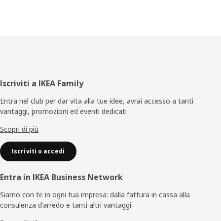
Piè
Iscriviti a IKEA Family
di
Entra nel club per dar vita alla tue idee, avrai accesso a tanti
vantaggi, promozioni ed eventi dedicati
pagina
Scopri di più
Iscriviti o accedi
Entra in IKEA Business Network
Siamo con te in ogni tua impresa: dalla fattura in cassa alla
consulenza d'arredo e tanti altri vantaggi.