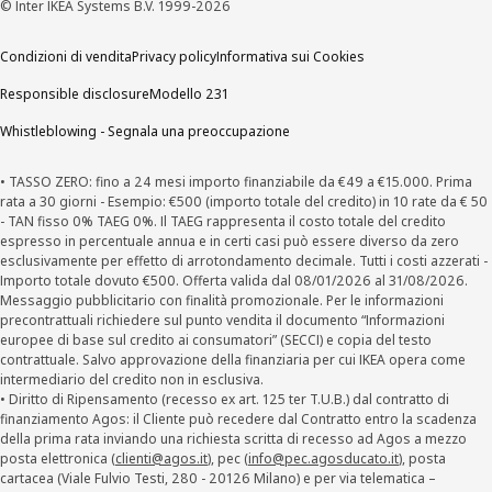
© Inter IKEA Systems B.V. 1999-2026
Condizioni di vendita
Privacy policy
Informativa sui Cookies
Responsible disclosure
Modello 231
Whistleblowing - Segnala una preoccupazione
• TASSO ZERO: fino a 24 mesi importo finanziabile da €49 a €15.000. Prima
rata a 30 giorni - Esempio: €500 (importo totale del credito) in 10 rate da € 50
- TAN fisso 0% TAEG 0%. Il TAEG rappresenta il costo totale del credito
espresso in percentuale annua e in certi casi può essere diverso da zero
esclusivamente per effetto di arrotondamento decimale. Tutti i costi azzerati -
Importo totale dovuto €500. Offerta valida dal 08/01/2026 al 31/08/2026.
Messaggio pubblicitario con finalità promozionale. Per le informazioni
precontrattuali richiedere sul punto vendita il documento “Informazioni
europee di base sul credito ai consumatori” (SECCI) e copia del testo
contrattuale. Salvo approvazione della finanziaria per cui IKEA opera come
intermediario del credito non in esclusiva.
• Diritto di Ripensamento (recesso ex art. 125 ter T.U.B.) dal contratto di
finanziamento Agos: il Cliente può recedere dal Contratto entro la scadenza
della prima rata inviando una richiesta scritta di recesso ad Agos a mezzo
posta elettronica (
clienti@agos.it
), pec (
info@pec.agosducato.it
), posta
cartacea (Viale Fulvio Testi, 280 - 20126 Milano) e per via telematica –