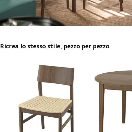
Ricrea lo stesso stile, pezzo per pezzo
Salta l'annuncio