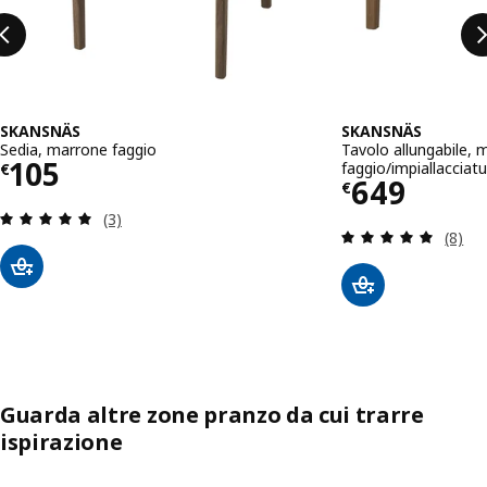
SKANSNÄS
SKANSNÄS
Sedia, marrone faggio
Tavolo allungabile, 
Prezzo € 105
105
faggio/impiallacciat
€
Prezzo € 
649
€
Recensione: 5 fuori da 5 stelle. Totale recensioni
(3)
Recens
(8)
Guarda altre zone pranzo da cui trarre
ispirazione