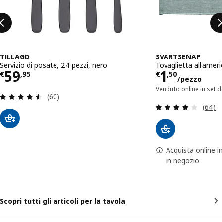
TILLAGD
SVARTSENAP
Servizio di posate, 24 pezzi, nero
Tovaglietta all'amer
Prezzo € 59,95
Prezzo € 
59
1
€
,
95
€
,
50
/pezzo
Venduto online in set d
Recensione: 4.5 fuori da 5 stelle. Totale recensio
(60)
Recens
(64)
Acquista online i
in negozio
Scopri tutti gli articoli per la tavola