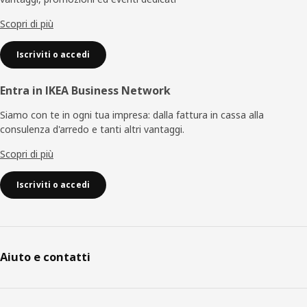
pagina
Scopri di più
Iscriviti o accedi
Entra in IKEA Business Network
Siamo con te in ogni tua impresa: dalla fattura in cassa alla
consulenza d'arredo e tanti altri vantaggi.
Scopri di più
Iscriviti o accedi
Aiuto e contatti