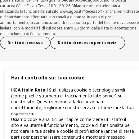
posta elettronica (
clienti@agos.it
), pec (
info@pec.agosducato.it
), posta
cartacea (Viale Fulvio Testi, 280 - 20126 Milano) e per via telematica –
utilizzando la funzionalità sul sito
www.agos.it
(“Recesso”) - anche per richieste
di finanziamento effettuate con canali a distanza. In caso di pre-
ammortamento, la comunicazione di recesso da parte del Cliente deve essere
inviata, con le modalità di cui sopra entro 30 giorni dalla data di accettazione
della richiesta di finanziamento.
Diritto di recesso
Diritto di recesso per i servizi
Hai il controllo sui tuoi cookie
IKEA Italia Retail S.r.l.
utilizza cookie e tecnologie simili
(come pixel e strumenti di tracciamento lato server) su
questo sito. Questi servono a farlo funzionare
correttamente, migliorare i nostri servizi e ottimizzare la tua
esperienza.
Usiamo cookie analitici per capire come viene utilizzato il
sito e valutarne il funzionamento, cookie di funzionalità per
ricordare le tue scelte e cookie di profilazione (anche di terze
parti) per personalizzare contenuti e mostrarti messaggi