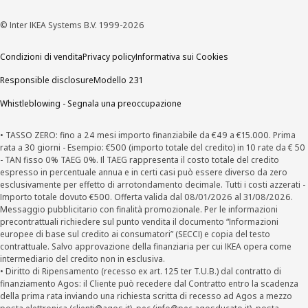
© Inter IKEA Systems B.V. 1999-2026
Condizioni di vendita
Privacy policy
Informativa sui Cookies
Responsible disclosure
Modello 231
Whistleblowing - Segnala una preoccupazione
• TASSO ZERO: fino a 24 mesi importo finanziabile da €49 a €15.000. Prima
rata a 30 giorni - Esempio: €500 (importo totale del credito) in 10 rate da € 50
- TAN fisso 0% TAEG 0%. Il TAEG rappresenta il costo totale del credito
espresso in percentuale annua e in certi casi può essere diverso da zero
esclusivamente per effetto di arrotondamento decimale. Tutti i costi azzerati -
Importo totale dovuto €500. Offerta valida dal 08/01/2026 al 31/08/2026.
Messaggio pubblicitario con finalità promozionale. Per le informazioni
precontrattuali richiedere sul punto vendita il documento “Informazioni
europee di base sul credito ai consumatori” (SECCI) e copia del testo
contrattuale. Salvo approvazione della finanziaria per cui IKEA opera come
intermediario del credito non in esclusiva.
• Diritto di Ripensamento (recesso ex art. 125 ter T.U.B.) dal contratto di
finanziamento Agos: il Cliente può recedere dal Contratto entro la scadenza
della prima rata inviando una richiesta scritta di recesso ad Agos a mezzo