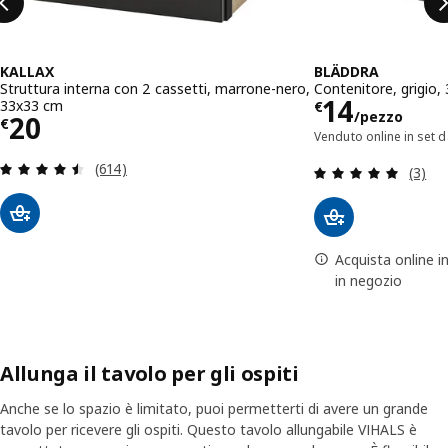
KALLAX
BLÄDDRA
Struttura interna con 2 cassetti, marrone-nero,
Contenitore, grigio
Prezzo € 
14
33x33 cm
€
/pezzo
Prezzo € 20
20
€
Venduto online in set d
Recensione: 4.5 fuori da 5 stelle. Totale recensio
Recens
(614)
(3)
Acquista online i
in negozio
Allunga il tavolo per gli ospiti
Anche se lo spazio è limitato, puoi permetterti di avere un grande
tavolo per ricevere gli ospiti. Questo tavolo allungabile VIHALS è