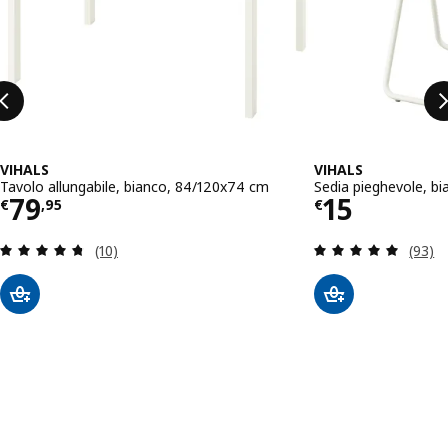
VIHALS
VIHALS
Tavolo allungabile, bianco, 84/120x74 cm
Sedia pieghevole, bi
Prezzo € 79,95
Prezzo € 
79
15
€
,
95
€
Recensione: 4.7 fuori da 5 stelle. Totale recensio
Recens
(10)
(93)