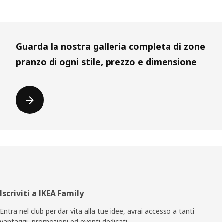
Guarda la nostra galleria completa di zone
pranzo di ogni stile, prezzo e dimensione
Piè
Iscriviti a IKEA Family
di
Entra nel club per dar vita alla tue idee, avrai accesso a tanti
vantaggi, promozioni ed eventi dedicati