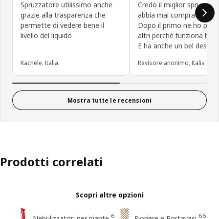
Spruzzatore utilissimo anche
Credo il miglior spruzzino
grazie alla trasparenza che
abbia mai comprato in vi
permette di vedere bene il
Dopo il primo ne ho presi
livello del liquido
altri perché funziona ben
E ha anche un bel design
Rachele, Italia
Revisore anonimo, Italia
Mostra tutte le recensioni
Prodotti correlati
Scopri altre opzioni
6
66
Nebulizzatori per piante
Fioriere e Portavasi