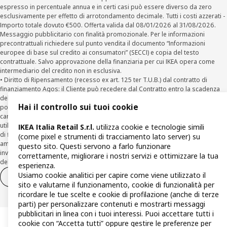
espresso in percentuale annua e in certi casi può essere diverso da zero
esclusivamente per effetto di arrotondamento decimale. Tutti i costi azzerati -
Importo totale dovuto €500. Offerta valida dal 08/01/2026 al 31/08/2026.
Messaggio pubblicitario con finalità promozionale. Per le informazioni
precontrattuali richiedere sul punto vendita il documento “Informazioni
europee di base sul credito ai consumatori” (SECCI) e copia del testo
contrattuale. Salvo approvazione della finanziaria per cui IKEA opera come
intermediario del credito non in esclusiva.
• Diritto di Ripensamento (recesso ex art. 125 ter T.U.B.) dal contratto di
finanziamento Agos: il Cliente può recedere dal Contratto entro la scadenza
della prima rata inviando una richiesta scritta di recesso ad Agos a mezzo
Hai il controllo sui tuoi cookie
posta elettronica (
clienti@agos.it
), pec (
info@pec.agosducato.it
), posta
cartacea (Viale Fulvio Testi, 280 - 20126 Milano) e per via telematica –
utilizzando la funzionalità sul sito
www.agos.it
(“Recesso”) - anche per richieste
IKEA Italia Retail S.r.l.
utilizza cookie e tecnologie simili
di finanziamento effettuate con canali a distanza. In caso di pre-
(come pixel e strumenti di tracciamento lato server) su
ammortamento, la comunicazione di recesso da parte del Cliente deve essere
questo sito. Questi servono a farlo funzionare
inviata, con le modalità di cui sopra entro 30 giorni dalla data di accettazione
correttamente, migliorare i nostri servizi e ottimizzare la tua
della richiesta di finanziamento.
esperienza.
Usiamo cookie analitici per capire come viene utilizzato il
Diritto di recesso
Diritto di recesso per i servizi
sito e valutarne il funzionamento, cookie di funzionalità per
ricordare le tue scelte e cookie di profilazione (anche di terze
parti) per personalizzare contenuti e mostrarti messaggi
pubblicitari in linea con i tuoi interessi. Puoi accettare tutti i
cookie con “Accetta tutti” oppure gestire le preferenze per