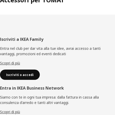
Piè
Iscriviti a IKEA Family
di
Entra nel club per dar vita alla tue idee, avrai accesso a tanti
vantaggi, promozioni ed eventi dedicati
pagina
Scopri di più
Iscriviti o accedi
Entra in IKEA Business Network
Siamo con te in ogni tua impresa: dalla fattura in cassa alla
consulenza d'arredo e tanti altri vantaggi.
Scopri di più