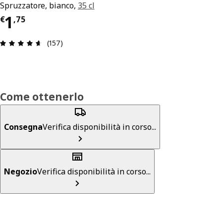
Spruzzatore, bianco,
35 cl
Prezzo € 1,75
1
€
,
75
Recensione: 4.6 di 5 stelle. Recensioni totali: 157
(157)
Come ottenerlo
Consegna
Verifica disponibilità in corso...
Negozio
Verifica disponibilità in corso...