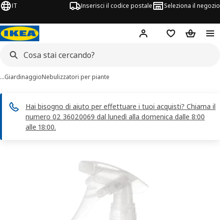
IT
Inserisci il codice postale
Seleziona il negozio
Hej!
Accedi
Lista dei deside
Carrello
…
Giardinaggio
Nebulizzatori per piante
Hai bisogno di aiuto per effettuare i tuoi acquisti? Chiama il
numero 02 36020069 dal lunedì alla domenica dalle 8:00
alle 18:00.
magini di 5 TOMAT
 immagini