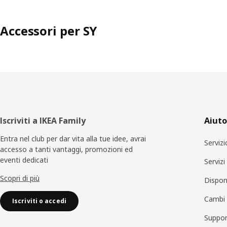
Accessori per SY
Piè
Iscriviti a IKEA Family
Aiuto
di
Entra nel club per dar vita alla tue idee, avrai
Servizi
accesso a tanti vantaggi, promozioni ed
pagina
eventi dedicati
Serviz
Scopri di più
Disponi
Cambi 
Iscriviti o accedi
Suppor