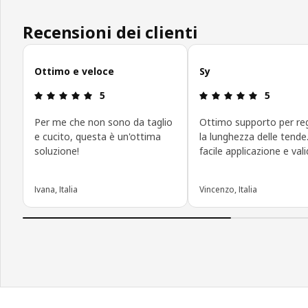
Recensioni dei clienti
Salta le recensioni
Ottimo e veloce
Sy
Recensione: 5 di 5 stelle.
Recensione:
5
5
Per me che non sono da taglio
Ottimo supporto per re
e cucito, questa è un'ottima
la lunghezza delle tende
soluzione!
facile applicazione e val
Ivana, Italia
Vincenzo, Italia