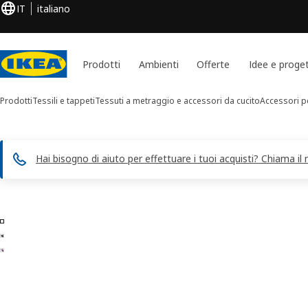
IT
italiano
Prodotti
Ambienti
Offerte
Idee e proget
Prodotti
Tessili e tappeti
Tessuti a metraggio e accessori da cucito
Accessori pe
Hai bisogno di aiuto per effettuare i tuoi acquisti? Chiama il
Immagini di 3 SY
 le immagini