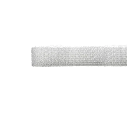
Image zoomed out, normal view