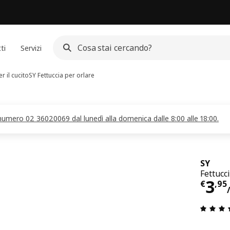
ti
Servizi
r il cucito
SY
Fettuccia per orlare
 numero 02 36020069 dal lunedì alla domenica dalle 8:00 alle 18:00.
SY
Fettucc
Pre
3
€
,
95