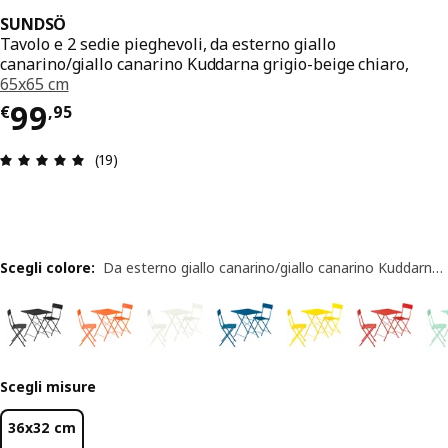
SUNDSÖ
Tavolo e 2 sedie pieghevoli, da esterno giallo
canarino/giallo canarino Kuddarna grigio-beige chiaro,
65x65 cm
Prezzo € 99,95
99
€
,
95
Recensione: 4.9 di 5 stelle. Recensioni totali: 19
(19)
Scegli colore
:
Da esterno giallo canarino/giallo canarino Kuddarna grigio-beige chiaro
Scegli misure
36x32 cm