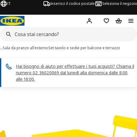
IT
Inserisci il codice postale
Seleziona il negozio
Hej!
Accedi
Lista dei deside
Carrello
…
Sala da pranzo all'esterno
Set tavolo e sedie per balcone e terrazzo
Hai bisogno di aiuto per effettuare i tuoi acquisti? Chiama il
numero 02 36020069 dal lunedì alla domenica dalle 8:00
alle 18:00.
magini di 5 SUNDSÖ
 immagini