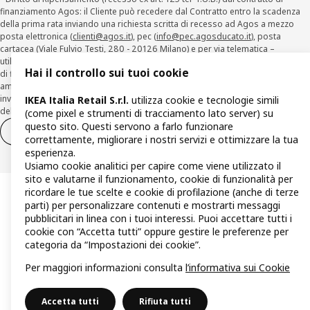
finanziamento Agos: il Cliente può recedere dal Contratto entro la scadenza
della prima rata inviando una richiesta scritta di recesso ad Agos a mezzo
posta elettronica (
clienti@agos.it
), pec (
info@pec.agosducato.it
), posta
cartacea (Viale Fulvio Testi, 280 - 20126 Milano) e per via telematica –
utilizzando la funzionalità sul sito
www.agos.it
(“Recesso”) - anche per richieste
Hai il controllo sui tuoi cookie
di finanziamento effettuate con canali a distanza. In caso di pre-
ammortamento, la comunicazione di recesso da parte del Cliente deve essere
inviata, con le modalità di cui sopra entro 30 giorni dalla data di accettazione
IKEA Italia Retail S.r.l.
utilizza cookie e tecnologie simili
della richiesta di finanziamento.
(come pixel e strumenti di tracciamento lato server) su
questo sito. Questi servono a farlo funzionare
Diritto di recesso
Diritto di recesso per i servizi
correttamente, migliorare i nostri servizi e ottimizzare la tua
esperienza.
Usiamo cookie analitici per capire come viene utilizzato il
sito e valutarne il funzionamento, cookie di funzionalità per
ricordare le tue scelte e cookie di profilazione (anche di terze
parti) per personalizzare contenuti e mostrarti messaggi
pubblicitari in linea con i tuoi interessi. Puoi accettare tutti i
cookie con “Accetta tutti” oppure gestire le preferenze per
categoria da “Impostazioni dei cookie”.
Per maggiori informazioni consulta
l’informativa sui Cookie
Accetta tutti
Rifiuta tutti