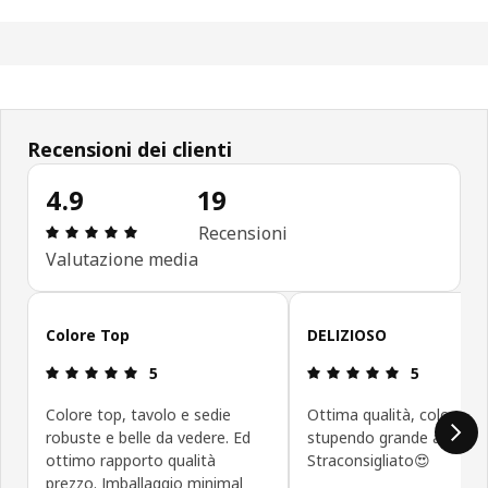
Recensioni dei clienti
4.9
19
Recensione: 4.9 di 5 stelle. Recensioni totali: 19
Recensioni
Valutazione media
Salta le recensioni
Colore Top
DELIZIOSO
Recensione: 5 di 5 stelle.
Recensione: 5
5
5
Colore top, tavolo e sedie
Ottima qualità, colore
robuste e belle da vedere. Ed
stupendo grande a suffici
ottimo rapporto qualità
Straconsigliato😍
prezzo. Imballaggio minimal