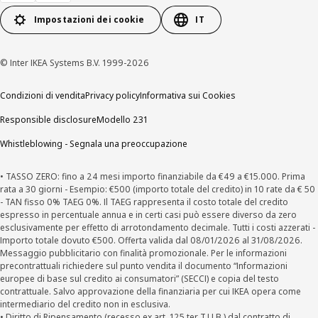
Impostazioni dei cookie
IT
© Inter IKEA Systems B.V. 1999-2026
Condizioni di vendita
Privacy policy
Informativa sui Cookies
Responsible disclosure
Modello 231
Whistleblowing - Segnala una preoccupazione
• TASSO ZERO: fino a 24 mesi importo finanziabile da €49 a €15.000. Prima
rata a 30 giorni - Esempio: €500 (importo totale del credito) in 10 rate da € 50
- TAN fisso 0% TAEG 0%. Il TAEG rappresenta il costo totale del credito
espresso in percentuale annua e in certi casi può essere diverso da zero
esclusivamente per effetto di arrotondamento decimale. Tutti i costi azzerati -
Importo totale dovuto €500. Offerta valida dal 08/01/2026 al 31/08/2026.
Messaggio pubblicitario con finalità promozionale. Per le informazioni
precontrattuali richiedere sul punto vendita il documento “Informazioni
europee di base sul credito ai consumatori” (SECCI) e copia del testo
contrattuale. Salvo approvazione della finanziaria per cui IKEA opera come
intermediario del credito non in esclusiva.
• Diritto di Ripensamento (recesso ex art. 125 ter T.U.B.) dal contratto di