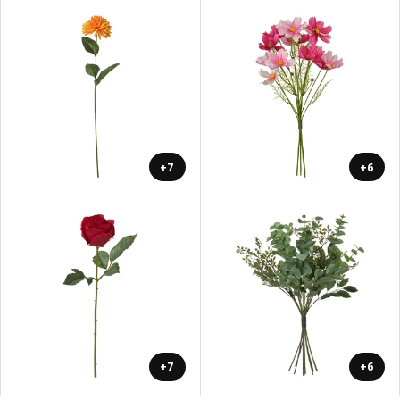
+7
+6
+7
+6