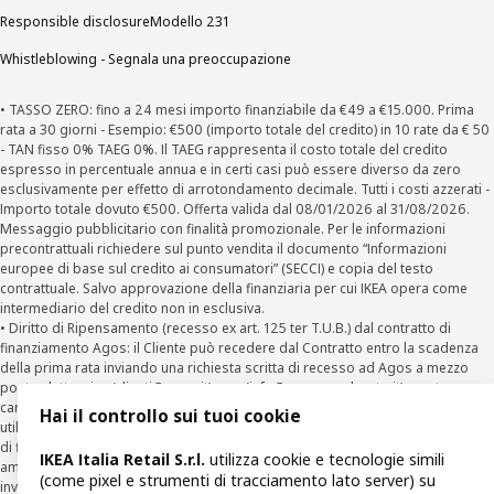
Responsible disclosure
Modello 231
Whistleblowing - Segnala una preoccupazione
• TASSO ZERO: fino a 24 mesi importo finanziabile da €49 a €15.000. Prima
rata a 30 giorni - Esempio: €500 (importo totale del credito) in 10 rate da € 50
- TAN fisso 0% TAEG 0%. Il TAEG rappresenta il costo totale del credito
espresso in percentuale annua e in certi casi può essere diverso da zero
esclusivamente per effetto di arrotondamento decimale. Tutti i costi azzerati -
Importo totale dovuto €500. Offerta valida dal 08/01/2026 al 31/08/2026.
Messaggio pubblicitario con finalità promozionale. Per le informazioni
precontrattuali richiedere sul punto vendita il documento “Informazioni
europee di base sul credito ai consumatori” (SECCI) e copia del testo
contrattuale. Salvo approvazione della finanziaria per cui IKEA opera come
intermediario del credito non in esclusiva.
• Diritto di Ripensamento (recesso ex art. 125 ter T.U.B.) dal contratto di
finanziamento Agos: il Cliente può recedere dal Contratto entro la scadenza
della prima rata inviando una richiesta scritta di recesso ad Agos a mezzo
posta elettronica (
clienti@agos.it
), pec (
info@pec.agosducato.it
), posta
cartacea (Viale Fulvio Testi, 280 - 20126 Milano) e per via telematica –
Hai il controllo sui tuoi cookie
utilizzando la funzionalità sul sito
www.agos.it
(“Recesso”) - anche per richieste
di finanziamento effettuate con canali a distanza. In caso di pre-
IKEA Italia Retail S.r.l.
utilizza cookie e tecnologie simili
ammortamento, la comunicazione di recesso da parte del Cliente deve essere
(come pixel e strumenti di tracciamento lato server) su
inviata, con le modalità di cui sopra entro 30 giorni dalla data di accettazione