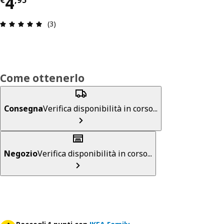
Prezzo € 4,95
4
€
,
95
Recensione: 5 di 5 stelle. Recensioni totali: 3
(3)
Come ottenerlo
Consegna
Verifica disponibilità in corso...
Negozio
Verifica disponibilità in corso...