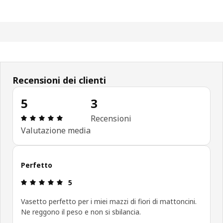
Recensioni dei clienti
5
3
Recensione: 5 di 5 stelle. Recensioni totali: 3
Recensioni
Valutazione media
Perfetto
Recensione: 5 di 5 stelle.
5
Vasetto perfetto per i miei mazzi di fiori di mattoncini.
Ne reggono il peso e non si sbilancia.