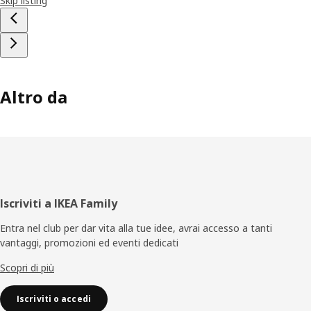
Skip listing
Altro da
Piè
Iscriviti a IKEA Family
di
Entra nel club per dar vita alla tue idee, avrai accesso a tanti
vantaggi, promozioni ed eventi dedicati
pagina
Scopri di più
Iscriviti o accedi