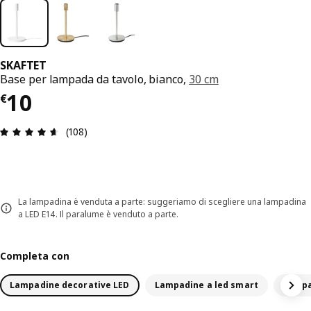
SKAFTET
Base per lampada da tavolo, bianco,
30 cm
Prezzo € 10
10
€
Recensione: 4.6 di 5 stelle. Recensioni totali: 108
(108)
La lampadina è venduta a parte: suggeriamo di scegliere una lampadina
a LED E14. Il paralume è venduto a parte.
Completa con
Lampadine decorative LED
Lampadine a led smart
Lampa