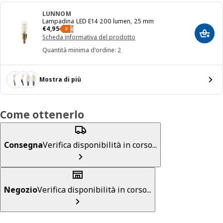
LUNNOM
Lampadina LED E14 200 lumen, 25 mm
Prezzo € 4,95
€
4
,
95
Aggiun
Scheda informativa del prodotto
Quantità minima d'ordine: 2
Mostra di più
Come ottenerlo
Consegna
Verifica disponibilità in corso...
Negozio
Verifica disponibilità in corso...