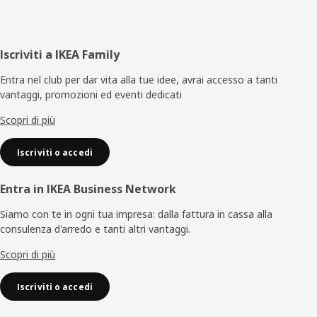
Piè
Iscriviti a IKEA Family
di
Entra nel club per dar vita alla tue idee, avrai accesso a tanti
vantaggi, promozioni ed eventi dedicati
pagina
Scopri di più
Iscriviti o accedi
Entra in IKEA Business Network
Siamo con te in ogni tua impresa: dalla fattura in cassa alla
consulenza d'arredo e tanti altri vantaggi.
Scopri di più
Iscriviti o accedi