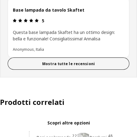
Base lampada da tavolo Skaftet
Recensione: 5 di 5 stelle.
5
Questa base lampada Skaftet ha un ottimo design:
bella e funzionale! Consigliatissima! Annalisa
Anonymous, Italia
Mostra tutte le recensioni
Prodotti correlati
Scopri altre opzioni
22
48