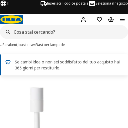
IT
Inserisci il codice postale
Seleziona il negozio
Hej!
Accedi
Lista dei deside
Carrello
…
Paralumi, basi e cavi
Basi per lampade
Se cambi idea o non sei soddisfatto del tuo acquisto hai
365 giorni per restituirlo.
magini di 4 SKAFTET
 immagini