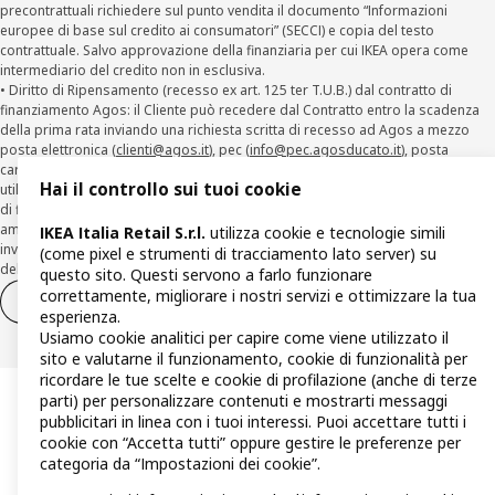
precontrattuali richiedere sul punto vendita il documento “Informazioni
europee di base sul credito ai consumatori” (SECCI) e copia del testo
contrattuale. Salvo approvazione della finanziaria per cui IKEA opera come
intermediario del credito non in esclusiva.
• Diritto di Ripensamento (recesso ex art. 125 ter T.U.B.) dal contratto di
finanziamento Agos: il Cliente può recedere dal Contratto entro la scadenza
della prima rata inviando una richiesta scritta di recesso ad Agos a mezzo
posta elettronica (
clienti@agos.it
), pec (
info@pec.agosducato.it
), posta
cartacea (Viale Fulvio Testi, 280 - 20126 Milano) e per via telematica –
Hai il controllo sui tuoi cookie
utilizzando la funzionalità sul sito
www.agos.it
(“Recesso”) - anche per richieste
di finanziamento effettuate con canali a distanza. In caso di pre-
ammortamento, la comunicazione di recesso da parte del Cliente deve essere
IKEA Italia Retail S.r.l.
utilizza cookie e tecnologie simili
inviata, con le modalità di cui sopra entro 30 giorni dalla data di accettazione
(come pixel e strumenti di tracciamento lato server) su
della richiesta di finanziamento.
questo sito. Questi servono a farlo funzionare
correttamente, migliorare i nostri servizi e ottimizzare la tua
Diritto di recesso
Diritto di recesso per i servizi
esperienza.
Usiamo cookie analitici per capire come viene utilizzato il
sito e valutarne il funzionamento, cookie di funzionalità per
ricordare le tue scelte e cookie di profilazione (anche di terze
parti) per personalizzare contenuti e mostrarti messaggi
pubblicitari in linea con i tuoi interessi. Puoi accettare tutti i
cookie con “Accetta tutti” oppure gestire le preferenze per
categoria da “Impostazioni dei cookie”.