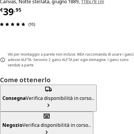
Canvas, Notte stellata, giugno 1889,
118x78 cm
Prezzo € 39,95
39
€
,
95
Recensione: 4.7 di 5 stelle. Recensioni totali: 10
(10)
Viti per montaggio a parete non incluse. IKEA raccomanda di usare i ganci
adesivi ALFTA. Servono 2 ganci ALFTA per ogni immagine. I ganci sono
venduti a parte.
Come ottenerlo
Consegna
Verifica disponibilità in corso...
Negozio
Verifica disponibilità in corso...