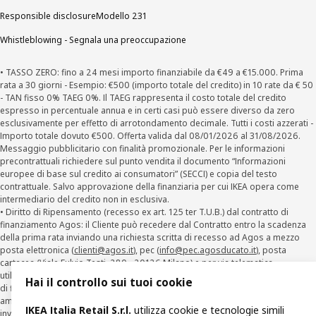
Responsible disclosure
Modello 231
Whistleblowing - Segnala una preoccupazione
• TASSO ZERO: fino a 24 mesi importo finanziabile da €49 a €15.000. Prima
rata a 30 giorni - Esempio: €500 (importo totale del credito) in 10 rate da € 50
- TAN fisso 0% TAEG 0%. Il TAEG rappresenta il costo totale del credito
espresso in percentuale annua e in certi casi può essere diverso da zero
esclusivamente per effetto di arrotondamento decimale. Tutti i costi azzerati -
Importo totale dovuto €500. Offerta valida dal 08/01/2026 al 31/08/2026.
Messaggio pubblicitario con finalità promozionale. Per le informazioni
precontrattuali richiedere sul punto vendita il documento “Informazioni
europee di base sul credito ai consumatori” (SECCI) e copia del testo
contrattuale. Salvo approvazione della finanziaria per cui IKEA opera come
intermediario del credito non in esclusiva.
• Diritto di Ripensamento (recesso ex art. 125 ter T.U.B.) dal contratto di
finanziamento Agos: il Cliente può recedere dal Contratto entro la scadenza
della prima rata inviando una richiesta scritta di recesso ad Agos a mezzo
posta elettronica (
clienti@agos.it
), pec (
info@pec.agosducato.it
), posta
cartacea (Viale Fulvio Testi, 280 - 20126 Milano) e per via telematica –
utilizzando la funzionalità sul sito
www.agos.it
(“Recesso”) - anche per richieste
Hai il controllo sui tuoi cookie
di finanziamento effettuate con canali a distanza. In caso di pre-
ammortamento, la comunicazione di recesso da parte del Cliente deve essere
IKEA Italia Retail S.r.l.
utilizza cookie e tecnologie simili
inviata, con le modalità di cui sopra entro 30 giorni dalla data di accettazione