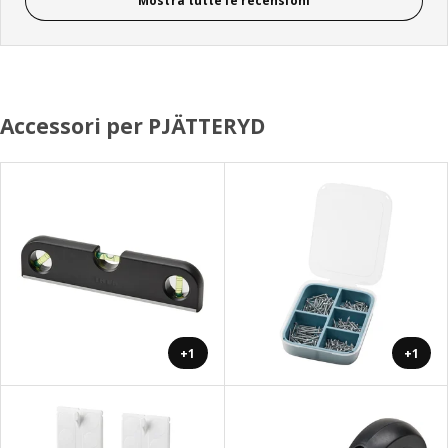
Mostra tutte le recensioni
Accessori per PJÄTTERYD
+1
+1