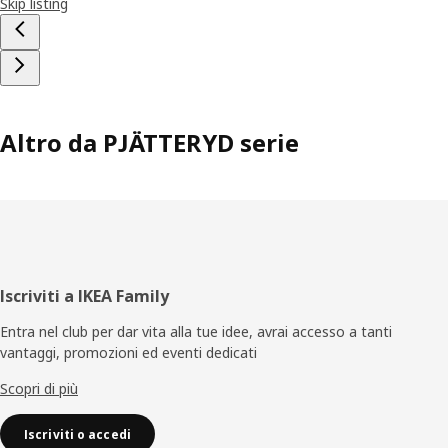
Skip listing
Altro da PJÄTTERYD serie
Piè
Iscriviti a IKEA Family
di
Entra nel club per dar vita alla tue idee, avrai accesso a tanti
vantaggi, promozioni ed eventi dedicati
pagina
Scopri di più
Iscriviti o accedi