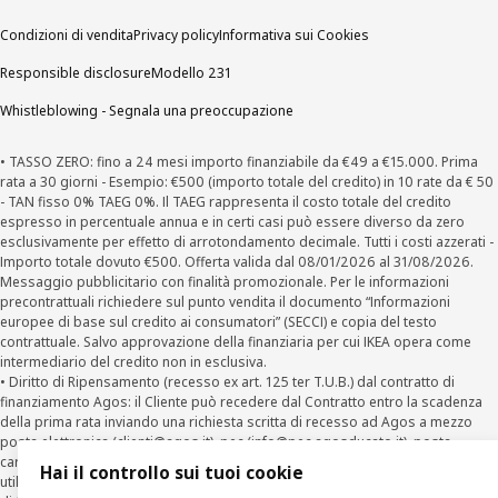
Condizioni di vendita
Privacy policy
Informativa sui Cookies
Responsible disclosure
Modello 231
Whistleblowing - Segnala una preoccupazione
• TASSO ZERO: fino a 24 mesi importo finanziabile da €49 a €15.000. Prima
rata a 30 giorni - Esempio: €500 (importo totale del credito) in 10 rate da € 50
- TAN fisso 0% TAEG 0%. Il TAEG rappresenta il costo totale del credito
espresso in percentuale annua e in certi casi può essere diverso da zero
esclusivamente per effetto di arrotondamento decimale. Tutti i costi azzerati -
Importo totale dovuto €500. Offerta valida dal 08/01/2026 al 31/08/2026.
Messaggio pubblicitario con finalità promozionale. Per le informazioni
precontrattuali richiedere sul punto vendita il documento “Informazioni
europee di base sul credito ai consumatori” (SECCI) e copia del testo
contrattuale. Salvo approvazione della finanziaria per cui IKEA opera come
intermediario del credito non in esclusiva.
• Diritto di Ripensamento (recesso ex art. 125 ter T.U.B.) dal contratto di
finanziamento Agos: il Cliente può recedere dal Contratto entro la scadenza
della prima rata inviando una richiesta scritta di recesso ad Agos a mezzo
posta elettronica (
clienti@agos.it
), pec (
info@pec.agosducato.it
), posta
cartacea (Viale Fulvio Testi, 280 - 20126 Milano) e per via telematica –
Hai il controllo sui tuoi cookie
utilizzando la funzionalità sul sito
www.agos.it
(“Recesso”) - anche per richieste