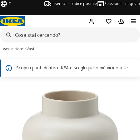
IT
Inserisci il codice postale
Seleziona il negozio
Hej!
Accedi
Lista dei deside
Carrello
…
Vasi e ciotole
Vasi
Scopri i punti di ritiro IKEA e scegli quello più vicino a te.
magini di 6 PÄRLHÄGG
 immagini