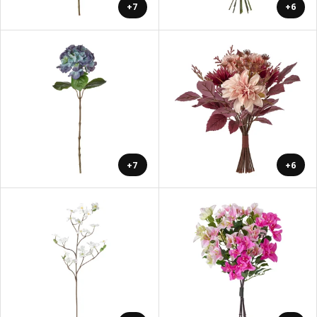
+7
+6
+7
+6