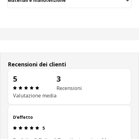
Materiali e manutenzione
Recensioni dei clienti
5
3
Recensione: 5 di 5 stelle. Recensioni totali: 3
Recensioni
Valutazione media
D’effetto
Recensione: 5 di 5 stelle.
5