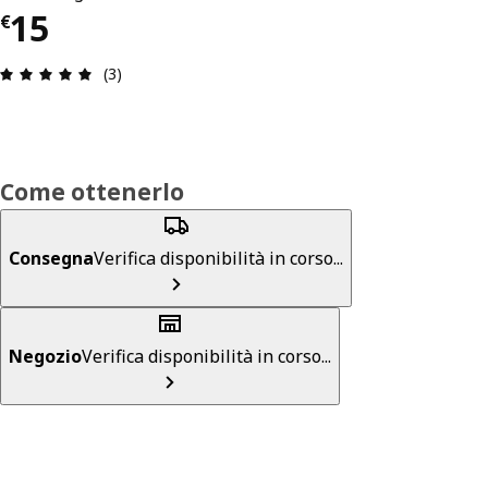
Prezzo € 15
15
€
Recensione: 5 di 5 stelle. Recensioni totali: 3
(3)
Come ottenerlo
Consegna
Verifica disponibilità in corso...
Negozio
Verifica disponibilità in corso...