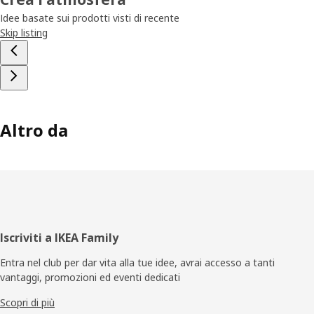
Idee basate sui prodotti visti di recente
Skip listing
Altro da
Piè
Iscriviti a IKEA Family
di
Entra nel club per dar vita alla tue idee, avrai accesso a tanti
vantaggi, promozioni ed eventi dedicati
pagina
Scopri di più