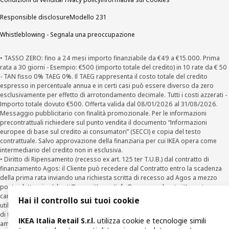
Responsible disclosure
Modello 231
Whistleblowing - Segnala una preoccupazione
• TASSO ZERO: fino a 24 mesi importo finanziabile da €49 a €15.000. Prima
rata a 30 giorni - Esempio: €500 (importo totale del credito) in 10 rate da € 50
- TAN fisso 0% TAEG 0%. Il TAEG rappresenta il costo totale del credito
espresso in percentuale annua e in certi casi può essere diverso da zero
esclusivamente per effetto di arrotondamento decimale. Tutti i costi azzerati -
Importo totale dovuto €500. Offerta valida dal 08/01/2026 al 31/08/2026.
Messaggio pubblicitario con finalità promozionale. Per le informazioni
precontrattuali richiedere sul punto vendita il documento “Informazioni
europee di base sul credito ai consumatori” (SECCI) e copia del testo
contrattuale. Salvo approvazione della finanziaria per cui IKEA opera come
intermediario del credito non in esclusiva.
• Diritto di Ripensamento (recesso ex art. 125 ter T.U.B.) dal contratto di
finanziamento Agos: il Cliente può recedere dal Contratto entro la scadenza
della prima rata inviando una richiesta scritta di recesso ad Agos a mezzo
posta elettronica (
clienti@agos.it
), pec (
info@pec.agosducato.it
), posta
cartacea (Viale Fulvio Testi, 280 - 20126 Milano) e per via telematica –
Hai il controllo sui tuoi cookie
utilizzando la funzionalità sul sito
www.agos.it
(“Recesso”) - anche per richieste
di finanziamento effettuate con canali a distanza. In caso di pre-
IKEA Italia Retail S.r.l.
utilizza cookie e tecnologie simili
ammortamento, la comunicazione di recesso da parte del Cliente deve essere