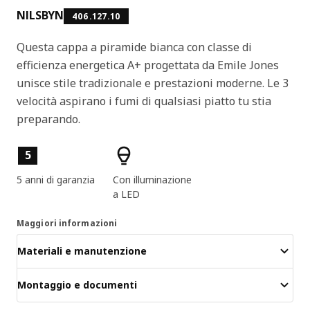
NILSBYN
406.127.10
Questa cappa a piramide bianca con classe di
efficienza energetica A+ progettata da Emile Jones
unisce stile tradizionale e prestazioni moderne. Le 3
velocità aspirano i fumi di qualsiasi piatto tu stia
preparando.
Caratteristiche del prodotto
5
5 anni di garanzia
Con illuminazione
a LED
Maggiori informazioni
Materiali e manutenzione
Montaggio e documenti