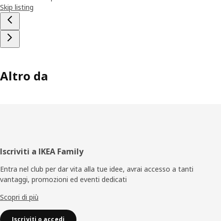
Skip listing
Altro da
Piè
Iscriviti a IKEA Family
di
Entra nel club per dar vita alla tue idee, avrai accesso a tanti
vantaggi, promozioni ed eventi dedicati
pagina
Scopri di più
Iscriviti o accedi