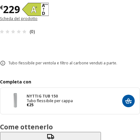
Prezzo € 229
229
€
Scheda del prodotto
Recensione: 0 di 5 stelle. Recensioni totali: 0
(0)
Tubo flessibile per ventola e filtro al carbone venduti a parte.
Completa con
NYTTIG TUB 150
Tubo flessibile per cappa
Aggiun
Prezzo € 25
€
25
Come ottenerlo