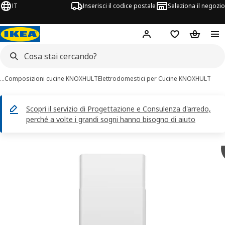
IT
Inserisci il codice postale
Seleziona il negozio
Hej!
Accedi
Lista dei deside
Carrello
…
Composizioni cucine KNOXHULT
Elettrodomestici per Cucine KNOXHULT
Scopri il servizio di Progettazione e Consulenza d'arredo,
perché a volte i grandi sogni hanno bisogno di aiuto
magini di 9 NILSBYN
 immagini