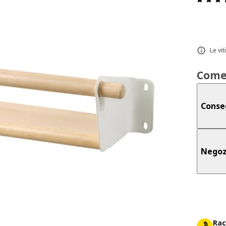
Le vi
Come
Conse
Negoz
Rac