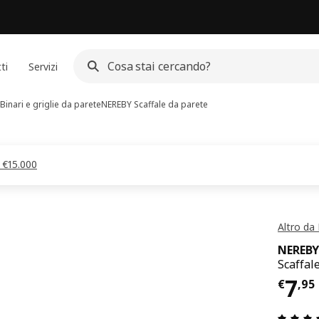
ti
Servizi
Binari e griglie da parete
NEREBY
Scaffale da parete
a €15.000
Altro da
NEREB
Scaffal
Pre
7
€
,
95