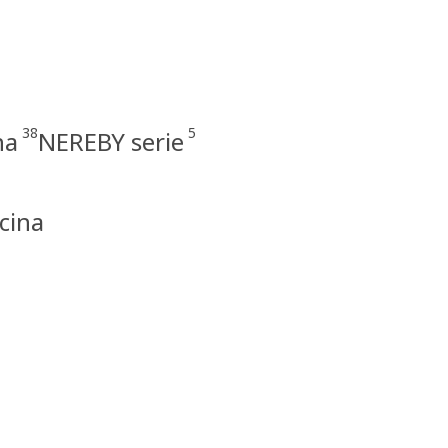
38
5
na
NEREBY serie
ucina