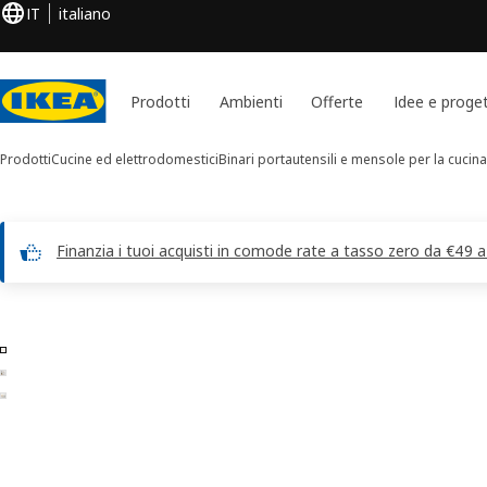
IT
italiano
Prodotti
Ambienti
Offerte
Idee e proget
Prodotti
Cucine ed elettrodomestici
Binari portautensili e mensole per la cucina
Finanzia i tuoi acquisti in comode rate a tasso zero da €49 
Immagini di 3 NEREBY
 le immagini