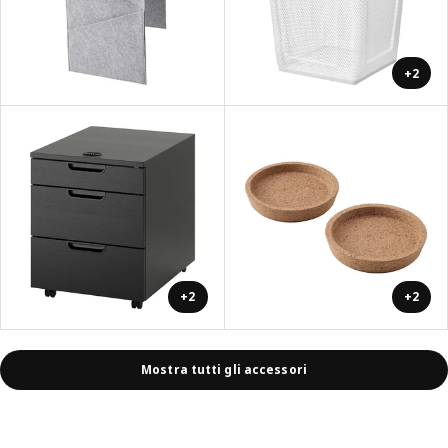
+2
+2
+2
Mostra tutti gli accessori