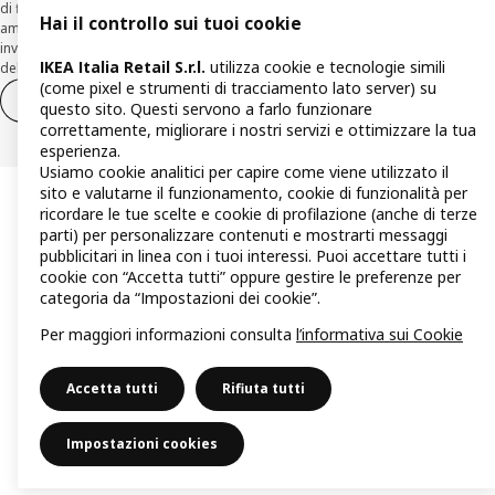
di finanziamento effettuate con canali a distanza. In caso di pre-
Hai il controllo sui tuoi cookie
ammortamento, la comunicazione di recesso da parte del Cliente deve essere
inviata, con le modalità di cui sopra entro 30 giorni dalla data di accettazione
IKEA Italia Retail S.r.l.
utilizza cookie e tecnologie simili
della richiesta di finanziamento.
(come pixel e strumenti di tracciamento lato server) su
Diritto di recesso
Diritto di recesso per i servizi
questo sito. Questi servono a farlo funzionare
correttamente, migliorare i nostri servizi e ottimizzare la tua
esperienza.
Usiamo cookie analitici per capire come viene utilizzato il
sito e valutarne il funzionamento, cookie di funzionalità per
ricordare le tue scelte e cookie di profilazione (anche di terze
parti) per personalizzare contenuti e mostrarti messaggi
pubblicitari in linea con i tuoi interessi. Puoi accettare tutti i
cookie con “Accetta tutti” oppure gestire le preferenze per
categoria da “Impostazioni dei cookie”.
Per maggiori informazioni consulta
l’informativa sui Cookie
Accetta tutti
Rifiuta tutti
Impostazioni cookies