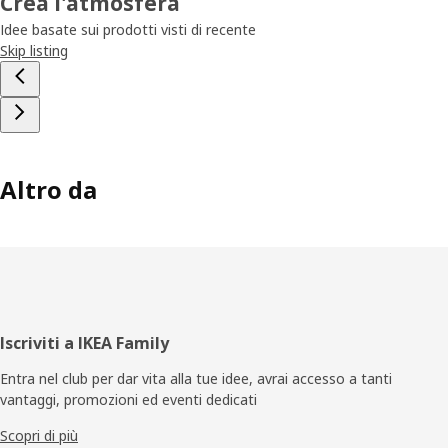
Crea l'atmosfera
Idee basate sui prodotti visti di recente
Skip listing
Altro da
Piè
Iscriviti a IKEA Family
di
Entra nel club per dar vita alla tue idee, avrai accesso a tanti
vantaggi, promozioni ed eventi dedicati
pagina
Scopri di più