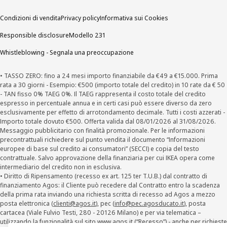
Condizioni di vendita
Privacy policy
Informativa sui Cookies
Responsible disclosure
Modello 231
Whistleblowing - Segnala una preoccupazione
• TASSO ZERO: fino a 24 mesi importo finanziabile da €49 a €15.000. Prima
rata a 30 giorni - Esempio: €500 (importo totale del credito) in 10 rate da € 50
- TAN fisso 0% TAEG 0%. Il TAEG rappresenta il costo totale del credito
espresso in percentuale annua e in certi casi può essere diverso da zero
esclusivamente per effetto di arrotondamento decimale. Tutti i costi azzerati -
Importo totale dovuto €500. Offerta valida dal 08/01/2026 al 31/08/2026.
Messaggio pubblicitario con finalità promozionale. Per le informazioni
precontrattuali richiedere sul punto vendita il documento “Informazioni
europee di base sul credito ai consumatori” (SECCI) e copia del testo
contrattuale. Salvo approvazione della finanziaria per cui IKEA opera come
intermediario del credito non in esclusiva.
• Diritto di Ripensamento (recesso ex art. 125 ter T.U.B.) dal contratto di
finanziamento Agos: il Cliente può recedere dal Contratto entro la scadenza
della prima rata inviando una richiesta scritta di recesso ad Agos a mezzo
posta elettronica (
clienti@agos.it
), pec (
info@pec.agosducato.it
), posta
cartacea (Viale Fulvio Testi, 280 - 20126 Milano) e per via telematica –
utilizzando la funzionalità sul sito
www.agos.it
(“Recesso”) - anche per richieste