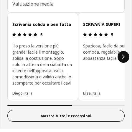
Valutazione media
Salta le recensioni
Scrivania solida e ben fatta
SCRIVANIA SUPER!
Recensione: 5 di 5 stelle.
Recensione: 5
5
5
Ho preso la versione più
Spaziosa, facile da pulire,
grande: facile il montaggio,
comoda, regolabile e
solida la costruzione. Sono
abbastanza facile da mon
solo in attesa della ciabatta da
inserire nell'apposita asola,
comodissima e valido anche lo
scomparto per occultare i cavi
Diego, Italia
Elisa, Italia
Mostra tutte le recensioni