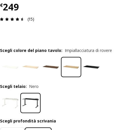
Prezzo € 249
249
€
Recensione: 4.5 di 5 stelle. Recensioni totali: 15
(15)
Scegli colore del piano tavolo
:
Impiallacciatura di rovere
Scegli telaio
:
Nero
Scegli profondità scrivania