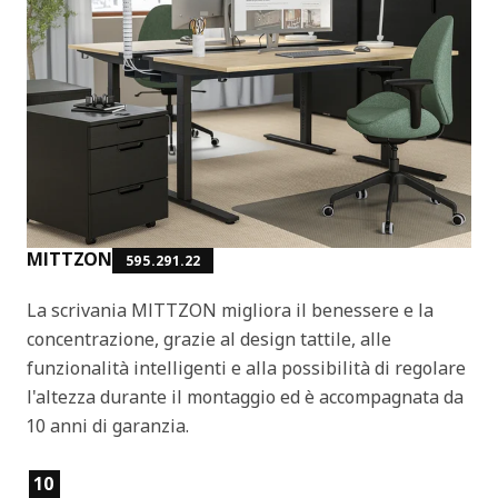
MITTZON
595.291.22
La scrivania MITTZON migliora il benessere e la
concentrazione, grazie al design tattile, alle
funzionalità intelligenti e alla possibilità di regolare
l'altezza durante il montaggio ed è accompagnata da
10 anni di garanzia.
Caratteristiche del prodotto
10