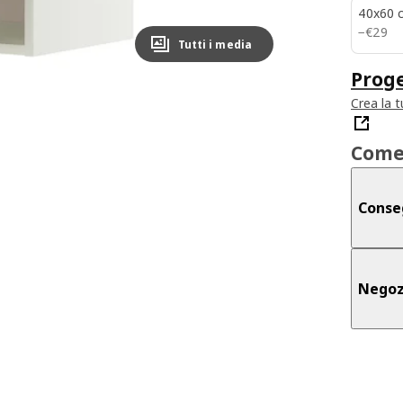
40x60 
€ 29
−
€
29
Tutti i media
Proge
Crea la 
Come
Conse
Negoz