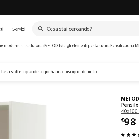
ti
Servizi
e moderne e tradizionali
METOD tutti gli elementi per la cucina
Pensili cucina
ché a volte i grandi sogni hanno bisogno di aiuto.
METOD
Pensile
40x100
Pre
98
€