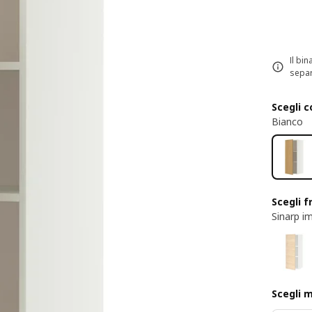
Il bi
sepa
Scegli c
Bianco
Scegli f
Sinarp im
Scegli 