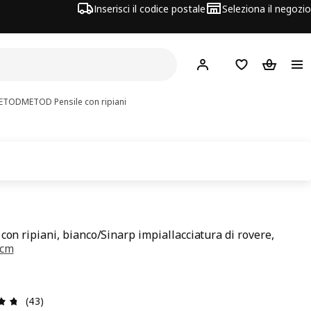
Inserisci il codice postale
Seleziona il negozio
Hej!
Accedi
Lista dei deside
Carrello
 METOD
METOD
Pensile con ripiani
 con ripiani, bianco/Sinarp impiallacciatura di rovere,
 cm
zzo € 98
Recensione: 4.7 di 5 stelle. Recensioni totali: 43
(43)