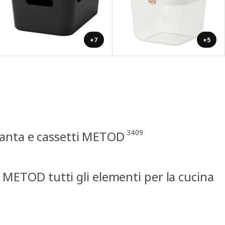
+7
+5
3409
n anta e cassetti METOD
 METOD tutti gli elementi per la cucina