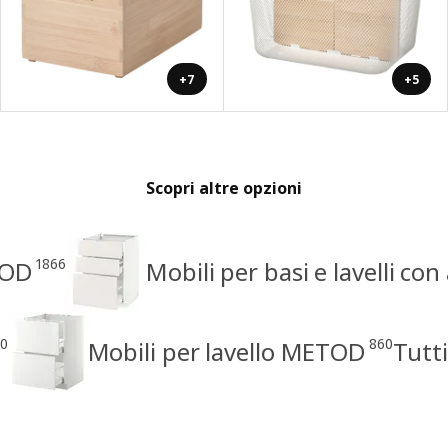
+7
+5
Scopri altre opzioni
1866
TOD
Mobili per basi e lavelli co
0
860
Mobili per lavello METOD
Tutti