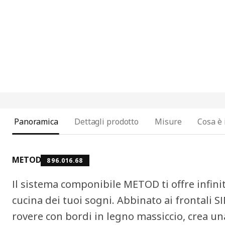
Panoramica
Dettagli prodotto
Misure
Cosa è 
METOD
896.016.68
Il sistema componibile METOD ti offre infinit
cucina dei tuoi sogni. Abbinato ai frontali S
rovere con bordi in legno massiccio, crea una 