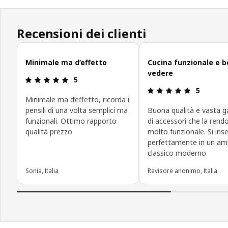
Recensioni dei clienti
Salta le recensioni
Minimale ma d’effetto
Cucina funzionale e b
vedere
Recensione: 5 di 5 stelle.
5
Recensione:
5
Minimale ma d’effetto, ricorda i
pensili di una volta semplici ma
Buona qualità e vasta
funzionali. Ottimo rapporto
di accessori che la rend
qualità prezzo
molto funzionale. Si inse
perfettamente in un am
classico moderno
Sonia, Italia
Revisore anonimo, Italia