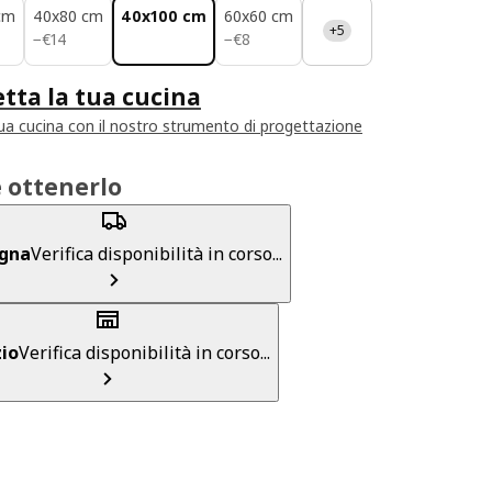
cm
40x80 cm
40x100 cm
60x60 cm
+5
€ 14
€ 8
−
€
14
−
€
8
tta la tua cucina
tua cucina con il nostro strumento di progettazione
 ottenerlo
gna
Verifica disponibilità in corso...
io
Verifica disponibilità in corso...