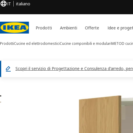
IT
italiano
Prodotti
Ambienti
Offerte
Idee e proget
Prodotti
Cucine ed elettrodomestici
Cucine componibili e modulari
METOD cucin
Scopri il servizio di Progettazione e Consulenza d'arredo, per
Immagini di 2 METOD
 le immagini