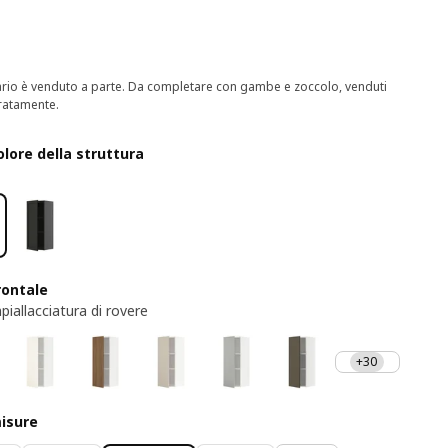
nario è venduto a parte. Da completare con gambe e zoccolo, venduti
ratamente.
olore della struttura
rontale
piallacciatura di rovere
+30
misure