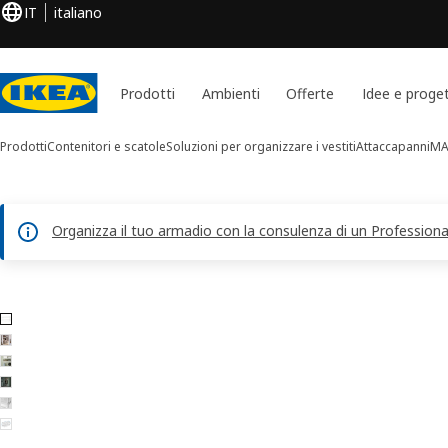
IT
italiano
Prodotti
Ambienti
Offerte
Idee e proget
Prodotti
Contenitori e scatole
Soluzioni per organizzare i vestiti
Attaccapanni
MA
Organizza il tuo armadio con la consulenza di un Professional
Immagini di 6 MACKAPÄR
 le immagini