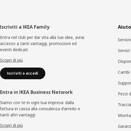
Piè
Iscriviti a IKEA Family
Aiuto
di
Entra nel club per dar vita alla tue idee, avrai
Servizi
accesso a tanti vantaggi, promozioni ed
pagina
eventi dedicati
Serviz
Scopri di più
Disponi
Cambi 
Iscriviti o accedi
Suppor
Entra in IKEA Business Network
Pezzi 
Siamo con te in ogni tua impresa: dalla
Traccia
fattura in cassa alla consulenza d'arredo e
tanti altri vantaggi.
Monta
Scopri di più
Garanz