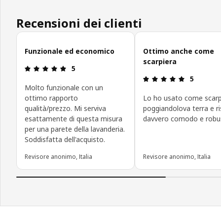
Recensioni dei clienti
Salta le recensioni
Funzionale ed economico
Ottimo anche come
scarpiera
Recensione: 5 di 5 stelle.
5
Recensione:
5
Molto funzionale con un
ottimo rapporto
Lo ho usato come scarp
qualità/prezzo. Mi serviva
poggiandolova terra e ri
esattamente di questa misura
davvero comodo e robu
per una parete della lavanderia.
Soddisfatta dell'acquisto.
Revisore anonimo, Italia
Revisore anonimo, Italia