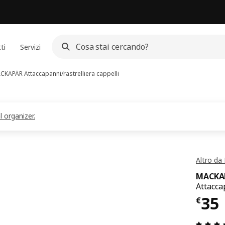
ti
Servizi
CKAPÄR
Attaccapanni/rastrelliera cappelli
 organizer.
Altro d
MACKA
Attacca
Pre
35
€