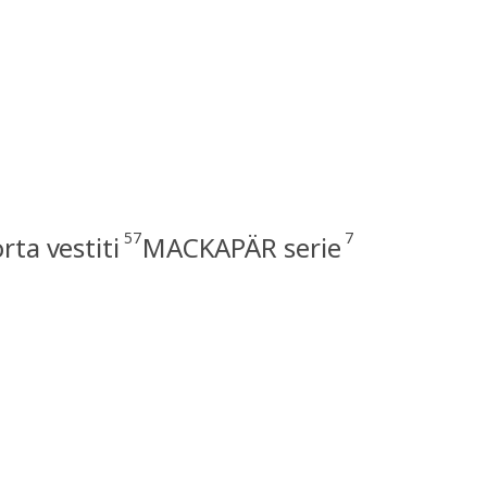
57
7
rta vestiti
MACKAPÄR serie