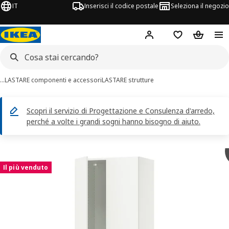
IT
Inserisci il codice postale
Seleziona il negozio
Hej!
Accedi
Lista dei deside
Carrello
…
LASTARE componenti e accessori
LASTARE strutture
Scopri il servizio di Progettazione e Consulenza d'arredo,
perché a volte i grandi sogni hanno bisogno di aiuto.
magini di 3 LASTARE
 immagini
Il più venduto