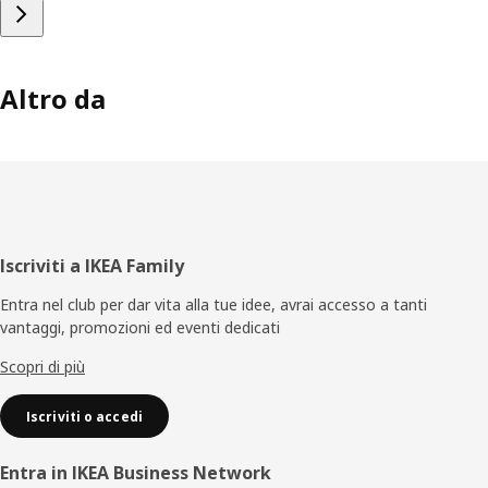
Altro da
Piè
Iscriviti a IKEA Family
di
Entra nel club per dar vita alla tue idee, avrai accesso a tanti
vantaggi, promozioni ed eventi dedicati
pagina
Scopri di più
Iscriviti o accedi
Entra in IKEA Business Network