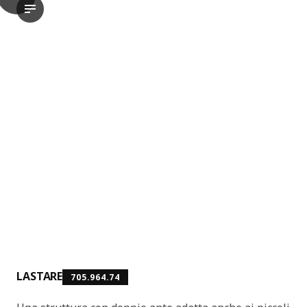
LASTARE Struttura con ante, bianco, 60x42x200 cm
Il video mostra un prodotto chiamato LASTARE , che è una corni
LASTARE
705.964.74