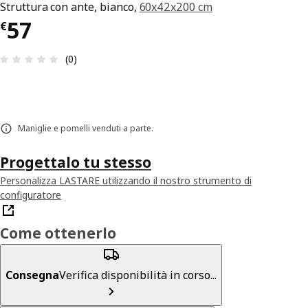
Struttura con ante, bianco,
60x42x200 cm
Prezzo € 57
57
€
Recensione: 0 di 5 stelle. Recensioni totali: 0
(0)
Maniglie e pomelli venduti a parte.
Progettalo tu stesso
Personalizza LASTARE utilizzando il nostro strumento di
configuratore
Come ottenerlo
Consegna
Verifica disponibilità in corso...