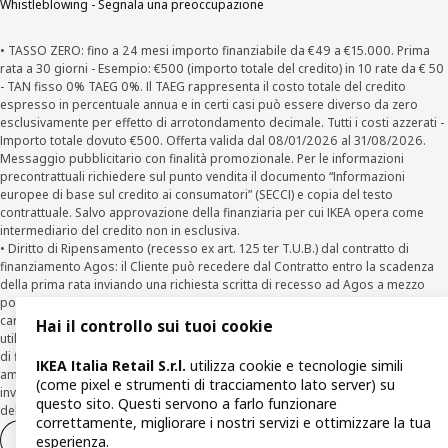
Whistleblowing - Segnala una preoccupazione
• TASSO ZERO: fino a 24 mesi importo finanziabile da €49 a €15.000. Prima
rata a 30 giorni - Esempio: €500 (importo totale del credito) in 10 rate da € 50
- TAN fisso 0% TAEG 0%. Il TAEG rappresenta il costo totale del credito
espresso in percentuale annua e in certi casi può essere diverso da zero
esclusivamente per effetto di arrotondamento decimale. Tutti i costi azzerati -
Importo totale dovuto €500. Offerta valida dal 08/01/2026 al 31/08/2026.
Messaggio pubblicitario con finalità promozionale. Per le informazioni
precontrattuali richiedere sul punto vendita il documento “Informazioni
europee di base sul credito ai consumatori” (SECCI) e copia del testo
contrattuale. Salvo approvazione della finanziaria per cui IKEA opera come
intermediario del credito non in esclusiva.
• Diritto di Ripensamento (recesso ex art. 125 ter T.U.B.) dal contratto di
finanziamento Agos: il Cliente può recedere dal Contratto entro la scadenza
della prima rata inviando una richiesta scritta di recesso ad Agos a mezzo
posta elettronica (
clienti@agos.it
), pec (
info@pec.agosducato.it
), posta
cartacea (Viale Fulvio Testi, 280 - 20126 Milano) e per via telematica –
Hai il controllo sui tuoi cookie
utilizzando la funzionalità sul sito
www.agos.it
(“Recesso”) - anche per richieste
di finanziamento effettuate con canali a distanza. In caso di pre-
IKEA Italia Retail S.r.l.
utilizza cookie e tecnologie simili
ammortamento, la comunicazione di recesso da parte del Cliente deve essere
(come pixel e strumenti di tracciamento lato server) su
inviata, con le modalità di cui sopra entro 30 giorni dalla data di accettazione
questo sito. Questi servono a farlo funzionare
della richiesta di finanziamento.
correttamente, migliorare i nostri servizi e ottimizzare la tua
Diritto di recesso
Diritto di recesso per i servizi
esperienza.