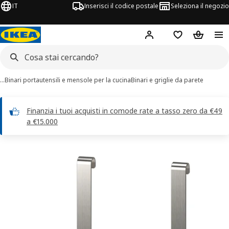
IT
Inserisci il codice postale
Seleziona il negozio
Hej!
Accedi
Lista dei deside
Carrello
…
Binari portautensili e mensole per la cucina
Binari e griglie da parete
Finanzia i tuoi acquisti in comode rate a tasso zero da €49
a €15.000
magini di 1 KUNGSFORS
 immagini