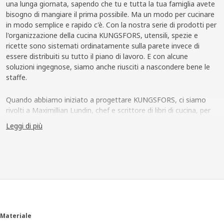
una lunga giornata, sapendo che tu e tutta la tua famiglia avete
bisogno di mangiare il prima possibile. Ma un modo per cucinare
in modo semplice e rapido c'è. Con la nostra serie di prodotti per
l'organizzazione della cucina KUNGSFORS, utensili, spezie e
ricette sono sistemati ordinatamente sulla parete invece di
essere distribuiti su tutto il piano di lavoro. E con alcune
soluzioni ingegnose, siamo anche riusciti a nascondere bene le
staffe.
Quando abbiamo iniziato a progettare KUNGSFORS, ci siamo
rivolti a Maximillian Lundin, chef e scrittore di libri di cucina, per
trovare ispirazione. "Le cucine dei ristoranti hanno molto da
Leggi di più
insegnare dal punto di vista della funzionalità" afferma
Maximillian. "Sistemare utensili e ingredienti in una posizione
facilmente accessibile, ad esempio, facilita il flusso di lavoro e
consente di liberare molto spazio sul piano di lavoro."
Una cucina con una parete attrezzata
Con l'aiuto di Maximillian, il nostro team di sviluppo prodotti ha
creato ripiani, griglie e binari che possono essere montati
Materiale
direttamente sulla parete oppure su speciali binari di