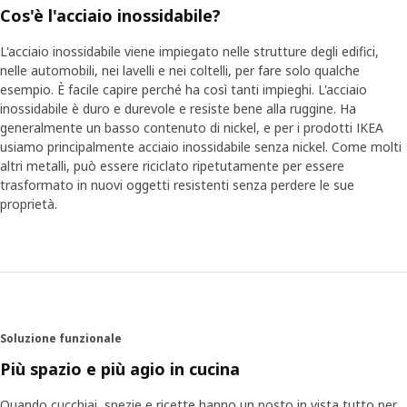
Cos'è l'acciaio inossidabile?
sospensione, su cui è possibile aggiungere e spostare elementi
senza dover praticare nuovi fori nella parete. Sui binari è possibile
L'acciaio inossidabile viene impiegato nelle strutture degli edifici,
aggiungere ganci adatti a tutti gli utensili, ma anche uno speciale
nelle automobili, nei lavelli e nei coltelli, per fare solo qualche
ripiano dove puoi posizionare ad altezza occhi un tablet con la
esempio. È facile capire perché ha così tanti impieghi. L'acciaio
ricetta che stai seguendo.
inossidabile è duro e durevole e resiste bene alla ruggine. Ha
generalmente un basso contenuto di nickel, e per i prodotti IKEA
Una cucina all'insegna della semplicità
usiamo principalmente acciaio inossidabile senza nickel. Come molti
La serie è composta da diversi tipi di prodotti, e portare a
altri metalli, può essere riciclato ripetutamente per essere
termine il progetto ha richiesto tempo e pazienza da parte di
trasformato in nuovi oggetti resistenti senza perdere le sue
tutte le persone coinvolte. David Zeberg, Team Engineer, ricorda
proprietà.
così il percorso che ha portato alla creazione del prodotto finale:
"Una delle sfide più grandi è stata quella di nascondere le staffe
dei binari. Ma a me piacciono i progetti in cui bisogna creare
qualcosa di innovativo e spingerci oltre i limiti per trovare la
soluzione." Per Maximillian, che è un appassionato di buon cibo,
poter dare il proprio contributo nell'organizzazione del luogo in
cui il cibo viene cucinato è stata un'esperienza totalmente
Soluzione funzionale
nuova. "La cosa bella è che tutti i membri del team hanno dato il
Più spazio e più agio in cucina
massimo per garantire che KUNGSFORS semplificasse le
operazioni in cucina" afferma Maximillian.
Quando cucchiai, spezie e ricette hanno un posto in vista tutto per