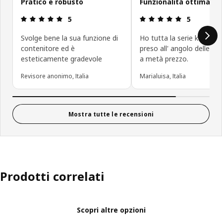
Pratico e robusto
Funzionalità ottima
Recensione: 5 di 5 stelle.
Recensione: 5
5
5
Svolge bene la sua funzione di
Ho tutta la serie kungsfo
contenitore ed è
preso all' angolo delle oc
esteticamente gradevole
a metà prezzo.
Revisore anonimo, Italia
Marialuisa, Italia
Mostra tutte le recensioni
Prodotti correlati
Scopri altre opzioni