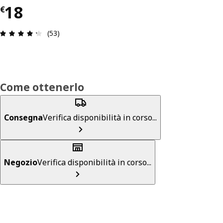
Prezzo € 18
18
€
Recensione: 4.3 di 5 stelle. Recensioni totali: 53
(53)
Come ottenerlo
Consegna
Verifica disponibilità in corso...
Negozio
Verifica disponibilità in corso...