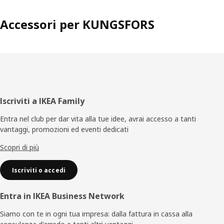
Accessori per KUNGSFORS
Piè
Iscriviti a IKEA Family
di
Entra nel club per dar vita alla tue idee, avrai accesso a tanti
vantaggi, promozioni ed eventi dedicati
pagina
Scopri di più
Iscriviti o accedi
Entra in IKEA Business Network
Siamo con te in ogni tua impresa: dalla fattura in cassa alla