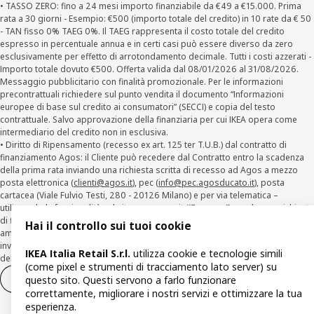
• TASSO ZERO: fino a 24 mesi importo finanziabile da €49 a €15.000. Prima
rata a 30 giorni - Esempio: €500 (importo totale del credito) in 10 rate da € 50
- TAN fisso 0% TAEG 0%. Il TAEG rappresenta il costo totale del credito
espresso in percentuale annua e in certi casi può essere diverso da zero
esclusivamente per effetto di arrotondamento decimale. Tutti i costi azzerati -
Importo totale dovuto €500. Offerta valida dal 08/01/2026 al 31/08/2026.
Messaggio pubblicitario con finalità promozionale. Per le informazioni
precontrattuali richiedere sul punto vendita il documento “Informazioni
europee di base sul credito ai consumatori” (SECCI) e copia del testo
contrattuale. Salvo approvazione della finanziaria per cui IKEA opera come
intermediario del credito non in esclusiva.
• Diritto di Ripensamento (recesso ex art. 125 ter T.U.B.) dal contratto di
finanziamento Agos: il Cliente può recedere dal Contratto entro la scadenza
della prima rata inviando una richiesta scritta di recesso ad Agos a mezzo
posta elettronica (
clienti@agos.it
), pec (
info@pec.agosducato.it
), posta
cartacea (Viale Fulvio Testi, 280 - 20126 Milano) e per via telematica –
utilizzando la funzionalità sul sito
www.agos.it
(“Recesso”) - anche per richieste
di finanziamento effettuate con canali a distanza. In caso di pre-
Hai il controllo sui tuoi cookie
ammortamento, la comunicazione di recesso da parte del Cliente deve essere
inviata, con le modalità di cui sopra entro 30 giorni dalla data di accettazione
IKEA Italia Retail S.r.l.
utilizza cookie e tecnologie simili
della richiesta di finanziamento.
(come pixel e strumenti di tracciamento lato server) su
Diritto di recesso
Diritto di recesso per i servizi
questo sito. Questi servono a farlo funzionare
correttamente, migliorare i nostri servizi e ottimizzare la tua
esperienza.