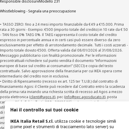
Responsible disclosure
Modello 231
Whistleblowing - Segnala una preoccupazione
• TASSO ZERO: fino a 24 mesi importo finanziabile da €49 a €15.000. Prima
rata a 30 giorni - Esempio: €500 (importo totale del credito) in 10 rate da € 50
- TAN fisso 0% TAEG 0%. Il TAEG rappresenta il costo totale del credito
espresso in percentuale annua e in certi casi può essere diverso da zero
esclusivamente per effetto di arrotondamento decimale. Tutti i costi azzerati -
Importo totale dovuto €500. Offerta valida dal 08/01/2026 al 31/08/2026.
Messaggio pubblicitario con finalità promozionale. Per le informazioni
precontrattuali richiedere sul punto vendita il documento “Informazioni
europee di base sul credito ai consumatori” (SECCI) e copia del testo
contrattuale. Salvo approvazione della finanziaria per cui IKEA opera come
intermediario del credito non in esclusiva.
• Diritto di Ripensamento (recesso ex art. 125 ter T.U.B.) dal contratto di
finanziamento Agos: il Cliente può recedere dal Contratto entro la scadenza
della prima rata inviando una richiesta scritta di recesso ad Agos a mezzo
posta elettronica (
clienti@agos.it
), pec (
info@pec.agosducato.it
), posta
cartacea (Viale Fulvio Testi, 280 - 20126 Milano) e per via telematica –
utilizzando la funzionalità sul sito
www.agos.it
(“Recesso”) - anche per richieste
Hai il controllo sui tuoi cookie
di finanziamento effettuate con canali a distanza. In caso di pre-
ammortamento, la comunicazione di recesso da parte del Cliente deve essere
IKEA Italia Retail S.r.l.
utilizza cookie e tecnologie simili
inviata, con le modalità di cui sopra entro 30 giorni dalla data di accettazione
(come pixel e strumenti di tracciamento lato server) su
della richiesta di finanziamento.