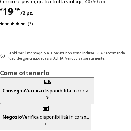
Cornice e poster, grafici frutta vintage,
40x50 cm
Prezzo € 19,95/2 pz.
19
€
,
95
/2 pz.
Recensione: 5 di 5 stelle. Recensioni totali: 2
(2)
Le viti per il montaggio alla parete non sono incluse. IKEA raccomanda
l'uso dei ganci autoadesivi ALFTA. Venduti separatamente.
Come ottenerlo
Consegna
Verifica disponibilità in corso...
Negozio
Verifica disponibilità in corso...