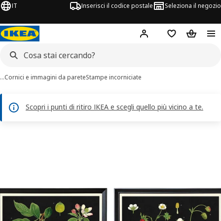
IT
Inserisci il codice postale
Seleziona il negozio
Hej!
Accedi
Lista dei deside
Carrello
…
Cornici e immagini da parete
Stampe incorniciate
Scopri i punti di ritiro IKEA e scegli quello più vicino a te.
magini di 4 KNOPPÄNG
 immagini