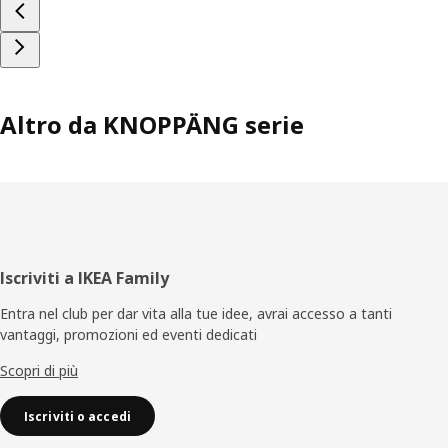
Altro da KNOPPÄNG serie
Piè
Iscriviti a IKEA Family
di
Entra nel club per dar vita alla tue idee, avrai accesso a tanti
vantaggi, promozioni ed eventi dedicati
pagina
Scopri di più
Iscriviti o accedi