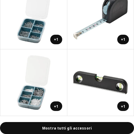
+1
+1
+1
+1
Mostra tutti gli accessori