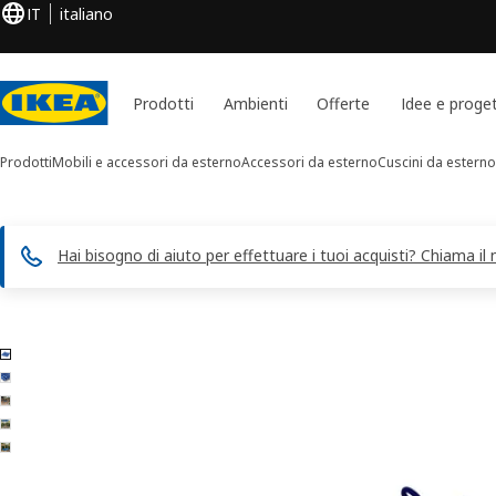
IT
italiano
Prodotti
Ambienti
Offerte
Idee e proget
Prodotti
Mobili e accessori da esterno
Accessori da esterno
Cuscini da esterno
Hai bisogno di aiuto per effettuare i tuoi acquisti? Chiama il
Immagini di 5 KLÖSAN
 le immagini