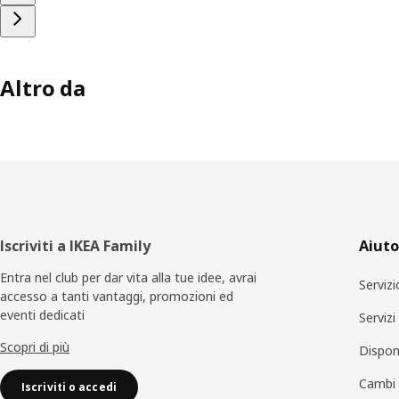
Altro da
Piè
Iscriviti a IKEA Family
Aiuto
di
Entra nel club per dar vita alla tue idee, avrai
Servizi
accesso a tanti vantaggi, promozioni ed
pagina
eventi dedicati
Serviz
Scopri di più
Disponi
Cambi 
Iscriviti o accedi