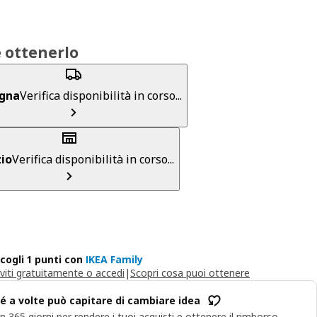
 ottenerlo
gna
Verifica disponibilità in corso...
io
Verifica disponibilità in corso...
cogli 1 punti con
IKEA Family
iviti gratuitamente o accedi
|
Scopri cosa puoi ottenere
é a volte può capitare di cambiare idea
n 365 giorni per rendere i tuoi acquisti e ottenere il rimborso