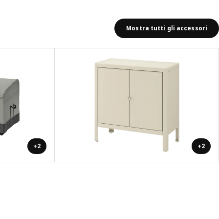
Mostra tutti gli accessori
+2
+2