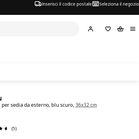
Inserisci il codice postale
Seleziona il negozio
Hej!
Accedi
Lista dei deside
Carrello
N
 per sedia da esterno, blu scuro,
36x32 cm
zzo € 5
Recensione: 4.6 di 5 stelle. Recensioni totali: 5
(5)