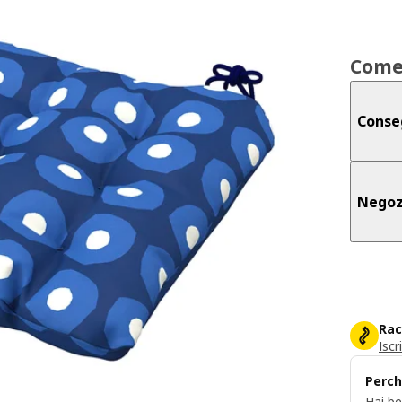
Come
Conse
Negoz
Rac
Iscr
Perch
Hai be