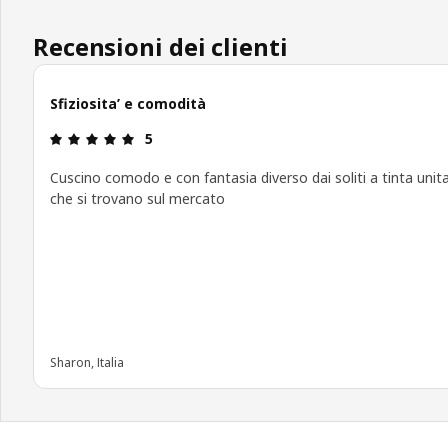
Recensioni dei clienti
Sfiziosita’ e comodità
Recensione: 5 di 5 stelle.
5
Cuscino comodo e con fantasia diverso dai soliti a tinta unit
che si trovano sul mercato
Sharon, Italia