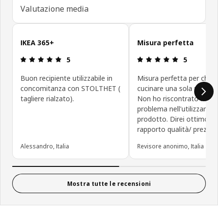
Valutazione media
Salta le recensioni
IKEA 365+
Misura perfetta
Recensione: 5 di 5 stelle.
Recensione: 5
5
5
Buon recipiente utilizzabile in
Misura perfetta per chi v
concomitanza con STOLTHET (
cucinare una sola porzion
tagliere rialzato).
Non ho riscontrato ness
problema nell'utilizzare 
prodotto. Direi ottimo
rapporto qualità/ prezzo.
Alessandro, Italia
Revisore anonimo, Italia
Mostra tutte le recensioni