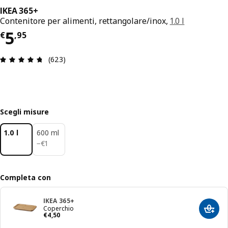
IKEA 365+
Contenitore per alimenti, rettangolare/inox,
1.0 l
Prezzo € 5,95
5
€
,
95
Recensione: 4.7 di 5 stelle. Recensioni totali: 623
(623)
Scegli misure
1.0 l
600 ml
€ 1
−
€
1
Completa con
IKEA 365+
Coperchio
Aggiun
Prezzo € 4,50
€
4
,
50