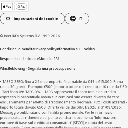
Impostazioni dei cookie
IT
© Inter IKEA Systems B.V. 1999-2026
Condizioni di vendita
Privacy policy
Informativa sui Cookies
Responsible disclosure
Modello 231
Whistleblowing - Segnala una preoccupazione
• TASSO ZERO: fino a 24 mesi importo finanziabile da €49 a €15.000. Prima
rata a 30 giorni - Esempio: €500 (importo totale del credito) in 10 rate da € 50
- TAN fisso 0% TAEG 0%. Il TAEG rappresenta il costo totale del credito
espresso in percentuale annua e in certi casi può essere diverso da zero
esclusivamente per effetto di arrotondamento decimale. Tutti i costi azzerati -
Importo totale dovuto €500. Offerta valida dal 08/01/2026 al 31/08/2026.
Messaggio pubblicitario con finalità promozionale. Per le informazioni
precontrattuali richiedere sul punto vendita il documento “Informazioni
europee di base sul credito ai consumatori” (SECCI) e copia del testo
contrattuale. Salvo approvazione della finanziaria per cui IKEA opera come