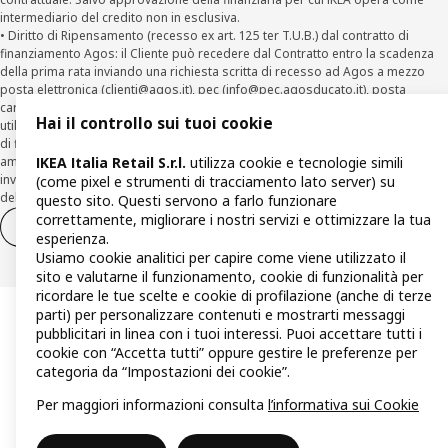
intermediario del credito non in esclusiva.
• Diritto di Ripensamento (recesso ex art. 125 ter T.U.B.) dal contratto di
finanziamento Agos: il Cliente può recedere dal Contratto entro la scadenza
della prima rata inviando una richiesta scritta di recesso ad Agos a mezzo
posta elettronica (
clienti@agos.it
), pec (
info@pec.agosducato.it
), posta
cartacea (Viale Fulvio Testi, 280 - 20126 Milano) e per via telematica –
Hai il controllo sui tuoi cookie
utilizzando la funzionalità sul sito
www.agos.it
(“Recesso”) - anche per richieste
di finanziamento effettuate con canali a distanza. In caso di pre-
IKEA Italia Retail S.r.l.
utilizza cookie e tecnologie simili
ammortamento, la comunicazione di recesso da parte del Cliente deve essere
inviata, con le modalità di cui sopra entro 30 giorni dalla data di accettazione
(come pixel e strumenti di tracciamento lato server) su
della richiesta di finanziamento.
questo sito. Questi servono a farlo funzionare
correttamente, migliorare i nostri servizi e ottimizzare la tua
Diritto di recesso
Diritto di recesso per i servizi
esperienza.
Usiamo cookie analitici per capire come viene utilizzato il
sito e valutarne il funzionamento, cookie di funzionalità per
ricordare le tue scelte e cookie di profilazione (anche di terze
parti) per personalizzare contenuti e mostrarti messaggi
pubblicitari in linea con i tuoi interessi. Puoi accettare tutti i
cookie con “Accetta tutti” oppure gestire le preferenze per
categoria da “Impostazioni dei cookie”.
Per maggiori informazioni consulta
l’informativa sui Cookie