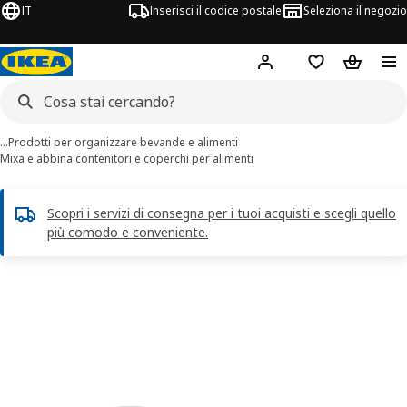
IT
Inserisci il codice postale
Seleziona il negozio
Hej!
Accedi
Lista dei deside
Carrello
…
Prodotti per organizzare bevande e alimenti
Mixa e abbina contenitori e coperchi per alimenti
Scopri i servizi di consegna per i tuoi acquisti e scegli quello
più comodo e conveniente.
agini di 7 IKEA 365+
 immagini