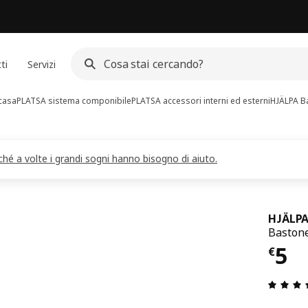
ti
Servizi
 casa
PLATSA sistema componibile
PLATSA accessori interni ed esterni
HJÄLPA
Ba
ché a volte i grandi sogni hanno bisogno di aiuto.
HJÄLP
Bastone
Pre
5
€