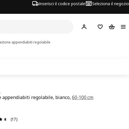
Inserisci il codice postale
Seleziona il negozio
Hej!
Accedi
Lista dei deside
Carrello
stone appendiabiti regolabile
A
 appendiabiti regolabile, bianco,
60-100 cm
zzo € 5
Recensione: 4.5 di 5 stelle. Recensioni totali: 17
(17)