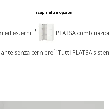
Scopri altre opzioni
43
i ed esterni
PLATSA combinazio
19
ante senza cerniere
Tutti PLATSA siste