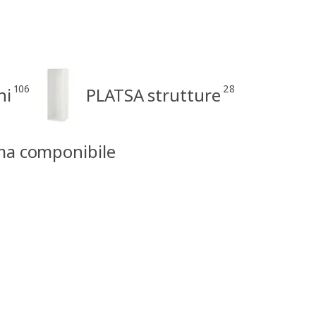
106
28
ni
PLATSA strutture
ma componibile