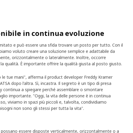
ibile in continua evoluzione
limitato e può essere una sfida trovare un posto per tutto. Con il
iamo voluto creare una soluzione semplice e adattabile da
mente, orizzontalmente o lateralmente. Inoltre, occorre
a qualità. È importante offrire la qualità giusta al posto giusto.
o le tue mani", afferma il product developer Freddy Kramer
SA dopo l'altra. Sì, incastra. Il segreto è un tipo di presa
dy continua a spiegare perché assemblare o smontare
glio importante. "Oggi, la vita delle persone è in continua
o, viviamo in spazi più piccoli e, talvolta, condividiamo
bisogni non sono gli stessi per tutta la vita".
 possano essere disposte verticalmente, orizzontalmente o a