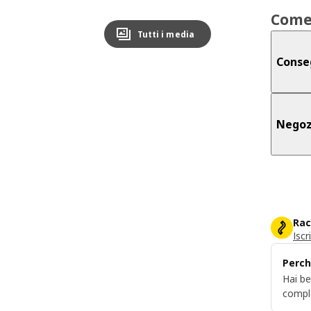
Come
Tutti i media
Conse
Negoz
Rac
Iscr
Perch
Hai be
compl