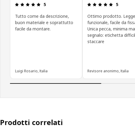
Recensione: 5 di 5 stelle.
Recensione:
5
5
Tutto come da descrizione,
Ottimo prodotto. Legge
buon materiale e soprattutto
funzionale, facile da fiss
facile da montare.
Unica pecca, minima ma
segnalo: etichetta diffici
staccare
Luigi Rosario, Italia
Revisore anonimo, Italia
Prodotti correlati