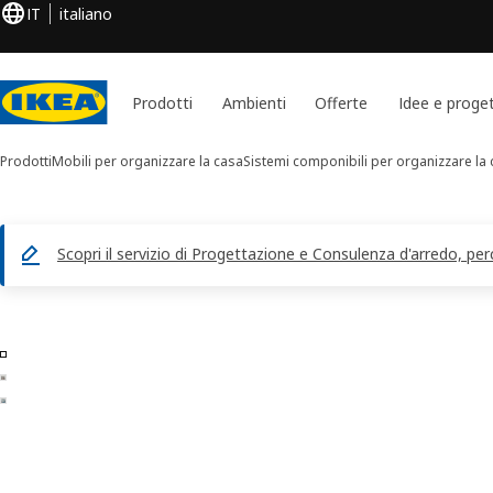
IT
italiano
Prodotti
Ambienti
Offerte
Idee e proget
Prodotti
Mobili per organizzare la casa
Sistemi componibili per organizzare la
Scopri il servizio di Progettazione e Consulenza d'arredo, per
Immagini di 3 HJÄLPA
 le immagini