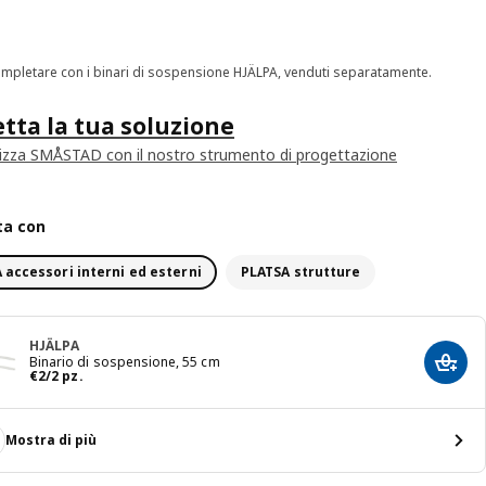
mpletare con i binari di sospensione HJÄLPA, venduti separatamente.
tta la tua soluzione
izza SMÅSTAD con il nostro strumento di progettazione
ta con
 accessori interni ed esterni
PLATSA strutture
HJÄLPA
Binario di sospensione, 55 cm
Aggiun
Prezzo € 2/2 pz.
€
2
/2 pz.
Mostra di più