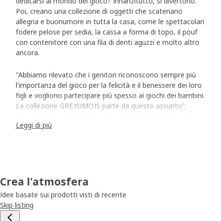
dedicarsi al mondo del gioco? Innanzitutto, si divertono.
Poi, creano una collezione di oggetti che scatenano
allegria e buonumore in tutta la casa, come le spettacolari
fodere pelose per sedia, la cassa a forma di topo, il pouf
con contenitore con una fila di denti aguzzi e molto altro
ancora.
"Abbiamo rilevato che i genitori riconoscono sempre più
l'importanza del gioco per la felicità e il benessere dei loro
figli e vogliono partecipare più spesso ai giochi dei bambini.
La collezione GREJSIMOJS parte da questo assunto",
afferma la Development Leader Karin Blindh Pedersen.
Leggi di più
Missione: strappare un sorriso
Anche se basato su dati scientifici, il processo di design è
stato stimolante e divertente come i prodotti stessi. A
ogni designer è stato chiesto di scatenare la fantasia e
Crea l'atmosfera
divertirsi a creare oggetti che facessero sorridere. "Per me
Idee basate sui prodotti visti di recente
la giocosità è un modo di guardare alla vita che privilegia la
Skip listing
creatività e mi fa credere che tutto sia possibile. Non
permetterò mai al mio bambino interiore di crescere",