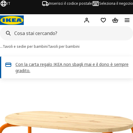
IT
Inserisci il codice postale
Seleziona il negozio
Hej!
Accedi
Lista dei deside
Carrello
…
Tavoli e sedie per bambini
Tavoli per bambini
Con la carta regalo IKEA non sbagli mai e il dono è sempre
gradito.
magini di 6 GREJSIMOJS
 immagini