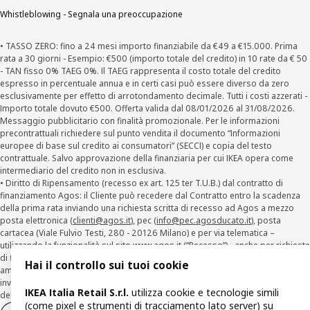
Whistleblowing - Segnala una preoccupazione
• TASSO ZERO: fino a 24 mesi importo finanziabile da €49 a €15.000. Prima
rata a 30 giorni - Esempio: €500 (importo totale del credito) in 10 rate da € 50
- TAN fisso 0% TAEG 0%. Il TAEG rappresenta il costo totale del credito
espresso in percentuale annua e in certi casi può essere diverso da zero
esclusivamente per effetto di arrotondamento decimale. Tutti i costi azzerati -
Importo totale dovuto €500. Offerta valida dal 08/01/2026 al 31/08/2026.
Messaggio pubblicitario con finalità promozionale. Per le informazioni
precontrattuali richiedere sul punto vendita il documento “Informazioni
europee di base sul credito ai consumatori” (SECCI) e copia del testo
contrattuale. Salvo approvazione della finanziaria per cui IKEA opera come
intermediario del credito non in esclusiva.
• Diritto di Ripensamento (recesso ex art. 125 ter T.U.B.) dal contratto di
finanziamento Agos: il Cliente può recedere dal Contratto entro la scadenza
della prima rata inviando una richiesta scritta di recesso ad Agos a mezzo
posta elettronica (
clienti@agos.it
), pec (
info@pec.agosducato.it
), posta
cartacea (Viale Fulvio Testi, 280 - 20126 Milano) e per via telematica –
utilizzando la funzionalità sul sito
www.agos.it
(“Recesso”) - anche per richieste
di finanziamento effettuate con canali a distanza. In caso di pre-
Hai il controllo sui tuoi cookie
ammortamento, la comunicazione di recesso da parte del Cliente deve essere
inviata, con le modalità di cui sopra entro 30 giorni dalla data di accettazione
IKEA Italia Retail S.r.l.
utilizza cookie e tecnologie simili
della richiesta di finanziamento.
(come pixel e strumenti di tracciamento lato server) su