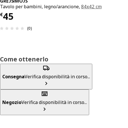
GREJSIMOJS
Tavolo per bambini, legno/arancione,
84x42 cm
Prezzo € 45
45
€
Recensione: 0 di 5 stelle. Recensioni totali: 0
(0)
Come ottenerlo
Consegna
Verifica disponibilità in corso...
Negozio
Verifica disponibilità in corso...