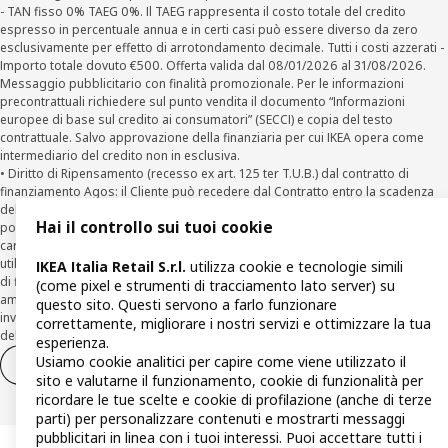
- TAN fisso 0% TAEG 0%. Il TAEG rappresenta il costo totale del credito
espresso in percentuale annua e in certi casi può essere diverso da zero
esclusivamente per effetto di arrotondamento decimale. Tutti i costi azzerati -
Importo totale dovuto €500. Offerta valida dal 08/01/2026 al 31/08/2026.
Messaggio pubblicitario con finalità promozionale. Per le informazioni
precontrattuali richiedere sul punto vendita il documento “Informazioni
europee di base sul credito ai consumatori” (SECCI) e copia del testo
contrattuale. Salvo approvazione della finanziaria per cui IKEA opera come
intermediario del credito non in esclusiva.
• Diritto di Ripensamento (recesso ex art. 125 ter T.U.B.) dal contratto di
finanziamento Agos: il Cliente può recedere dal Contratto entro la scadenza
della prima rata inviando una richiesta scritta di recesso ad Agos a mezzo
Hai il controllo sui tuoi cookie
posta elettronica (
clienti@agos.it
), pec (
info@pec.agosducato.it
), posta
cartacea (Viale Fulvio Testi, 280 - 20126 Milano) e per via telematica –
utilizzando la funzionalità sul sito
www.agos.it
(“Recesso”) - anche per richieste
IKEA Italia Retail S.r.l.
utilizza cookie e tecnologie simili
di finanziamento effettuate con canali a distanza. In caso di pre-
(come pixel e strumenti di tracciamento lato server) su
ammortamento, la comunicazione di recesso da parte del Cliente deve essere
questo sito. Questi servono a farlo funzionare
inviata, con le modalità di cui sopra entro 30 giorni dalla data di accettazione
correttamente, migliorare i nostri servizi e ottimizzare la tua
della richiesta di finanziamento.
esperienza.
Usiamo cookie analitici per capire come viene utilizzato il
Diritto di recesso
Diritto di recesso per i servizi
sito e valutarne il funzionamento, cookie di funzionalità per
ricordare le tue scelte e cookie di profilazione (anche di terze
parti) per personalizzare contenuti e mostrarti messaggi
pubblicitari in linea con i tuoi interessi. Puoi accettare tutti i