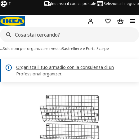
IT
Inserisci il codice postale
Seleziona il negozio
Hej!
Accedi
Lista dei deside
Carrello
…
Soluzioni per organizzare i vestiti
Rastrelliere e Porta Scarpe
Organizza il tuo armadio con la consulenza di un
Professional organizer.
agini di 5 GREJIG
 immagini