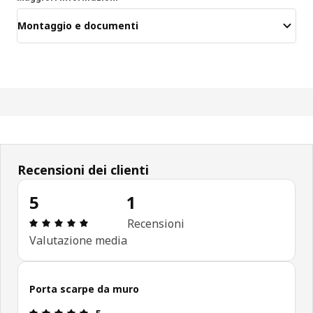
Montaggio e documenti
Recensioni dei clienti
5
1
Recensione: 5 di 5 stelle. Recensioni totali: 1
Recensioni
Valutazione media
Porta scarpe da muro
Recensione: 5 di 5 stelle.