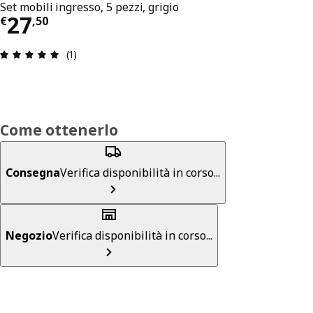
Set mobili ingresso, 5 pezzi, grigio
Prezzo € 27,50
27
€
,
50
Recensione: 5 di 5 stelle. Recensioni totali: 1
(1)
Come ottenerlo
Consegna
Verifica disponibilità in corso...
Negozio
Verifica disponibilità in corso...