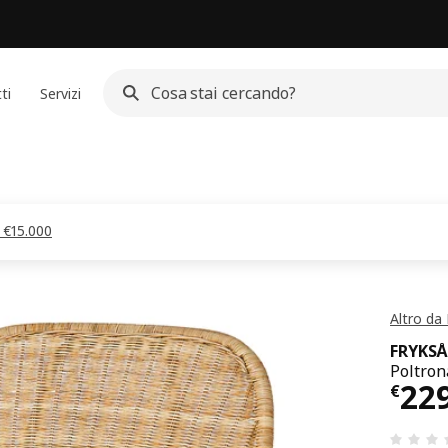
ti
Servizi
a €15.000
Altro da
FRYKSÅ
Poltron
Pre
22
€