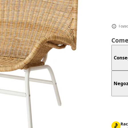
I cus
Come
Conse
Negoz
Rac