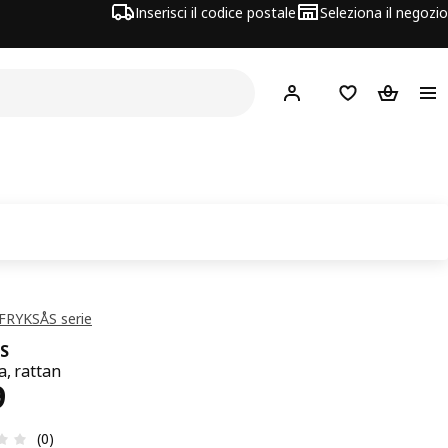
Inserisci il codice postale
Seleziona il negozio
Hej!
Accedi
Lista dei deside
Carrello
 FRYKSÅS serie
S
a, rattan
zzo € 229
9
Recensione: 0 di 5 stelle. Recensioni totali: 0
(0)