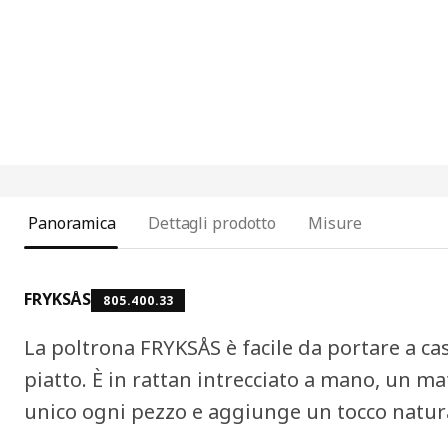
Panoramica
Dettagli prodotto
Misure
FRYKSÅS
805.400.33
La poltrona FRYKSÅS è facile da portare a ca
piatto. È in rattan intrecciato a mano, un m
unico ogni pezzo e aggiunge un tocco natura