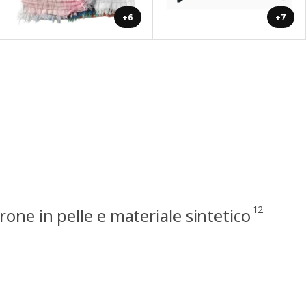
+6
+7
12
rone in pelle e materiale sintetico