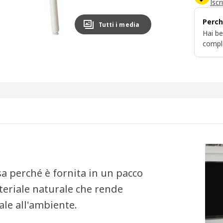
Iscr
Perch
Tutti i media
Hai be
compl
sa perché è fornita in un pacco
ateriale naturale che rende
le all'ambiente.