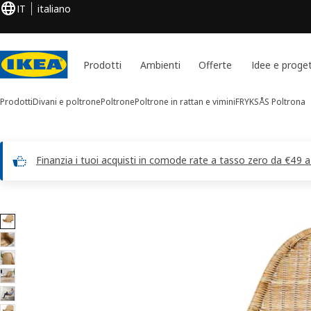
IT
italiano
Prodotti
Ambienti
Offerte
Idee e proget
Prodotti
Divani e poltrone
Poltrone
Poltrone in rattan e vimini
FRYKSÅS
Poltrona
Finanzia i tuoi acquisti in comode rate a tasso zero da €49 
Immagini di 11 FRYKSÅS
 le immagini