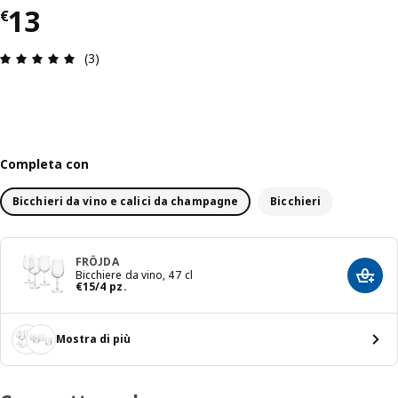
Prezzo € 13
13
€
Recensione: 5 di 5 stelle. Recensioni totali: 3
(3)
Completa con
Bicchieri da vino e calici da champagne
Bicchieri
FRÖJDA
Bicchiere da vino, 47 cl
Aggiun
Prezzo € 15/4 pz.
€
15
/4 pz.
Mostra di più