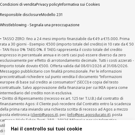
Condizioni di vendita
Privacy policy
Informativa sui Cookies
Responsible disclosure
Modello 231
Whistleblowing - Segnala una preoccupazione
• TASSO ZERO: fino a 24 mesi importo finanziabile da €49 a €15.000. Prima
rata a 30 giorni - Esempio: €500 (importo totale del credito) in 10 rate da € 50
- TAN fisso 0% TAEG 0%. Il TAEG rappresenta il costo totale del credito
espresso in percentuale annua e in certi casi può essere diverso da zero
esclusivamente per effetto di arrotondamento decimale. Tutti i costi azzerati -
Importo totale dovuto €500. Offerta valida dal 08/01/2026 al 31/08/2026.
Messaggio pubblicitario con finalità promozionale. Per le informazioni
precontrattuali richiedere sul punto vendita il documento “Informazioni
europee di base sul credito ai consumatori” (SECCI) e copia del testo
contrattuale. Salvo approvazione della finanziaria per cui IKEA opera come
intermediario del credito non in esclusiva.
• Diritto di Ripensamento (recesso ex art. 125 ter T.U.B.) dal contratto di
finanziamento Agos: il Cliente può recedere dal Contratto entro la scadenza
della prima rata inviando una richiesta scritta di recesso ad Agos a mezzo
posta elettronica (
clienti@agos.it
), pec (
info@pec.agosducato.it
), posta
cartacea (Viale Fulvio Testi, 280 - 20126 Milano) e per via telematica –
utilizzando la funzionalità sul sito
www.agos.it
(“Recesso”) - anche per richieste
Hai il controllo sui tuoi cookie
di finanziamento effettuate con canali a distanza. In caso di pre-