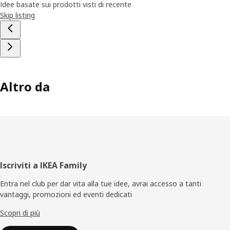
Idee basate sui prodotti visti di recente
Skip listing
Altro da
Piè
Iscriviti a IKEA Family
di
Entra nel club per dar vita alla tue idee, avrai accesso a tanti
vantaggi, promozioni ed eventi dedicati
pagina
Scopri di più