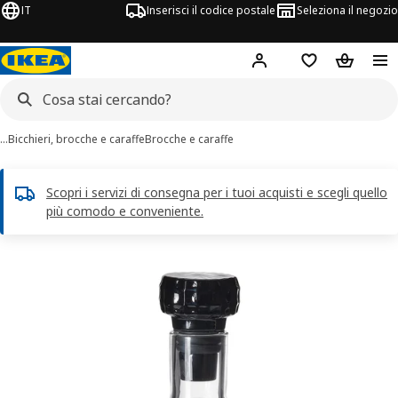
IT
Inserisci il codice postale
Seleziona il negozio
Hej!
Accedi
Lista dei deside
Carrello
…
Bicchieri, brocche e caraffe
Brocche e caraffe
Scopri i servizi di consegna per i tuoi acquisti e scegli quello
più comodo e conveniente.
magini di 3 FRÖJDA
 immagini